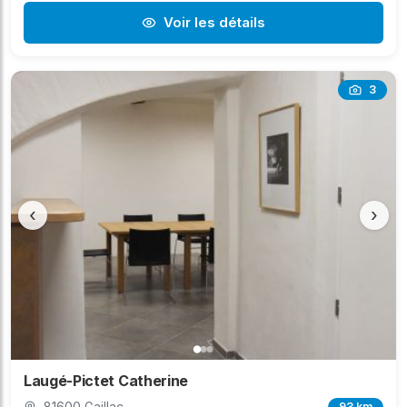
Voir les détails
3
‹
›
Laugé-Pictet Catherine
81600 Gaillac
93 km