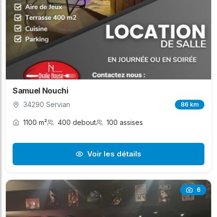
Samuel Nouchi
34290 Servian
86 km
1100 m²
400 debout
100 assises
Voir les détails
6