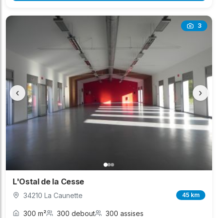
3
‹
›
L'Ostal de la Cesse
34210 La Caunette
45 km
300 m²
300 debout
300 assises