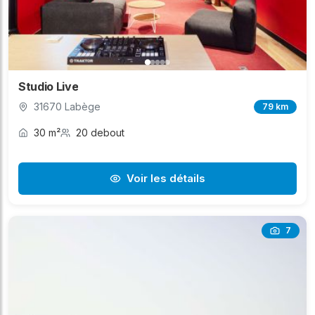
Studio Live
31670 Labège
79 km
30 m²
20 debout
Voir les détails
7