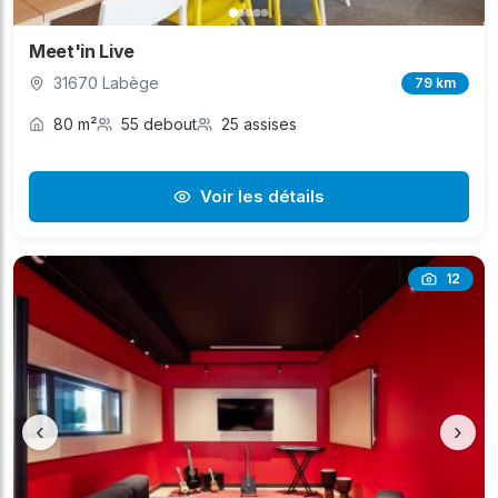
Meet'in Live
31670 Labège
79 km
80 m²
55 debout
25 assises
Voir les détails
12
‹
›