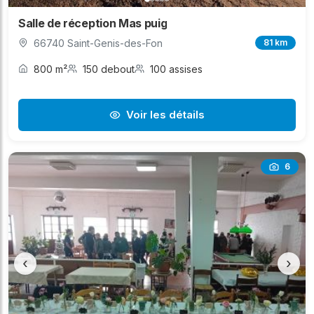
Salle de réception Mas puig
66740 Saint-Genis-des-Fon
81 km
800 m²
150 debout
100 assises
Voir les détails
6
‹
›