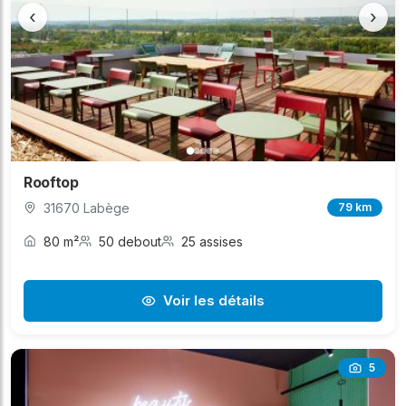
‹
›
Rooftop
31670 Labège
79 km
80 m²
50 debout
25 assises
Voir les détails
5