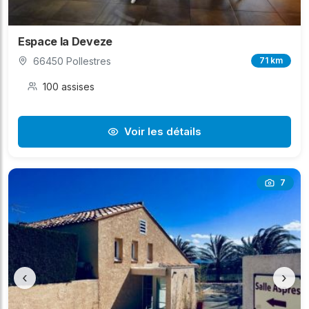
Espace la Deveze
66450 Pollestres
71 km
100 assises
Voir les détails
7
‹
›