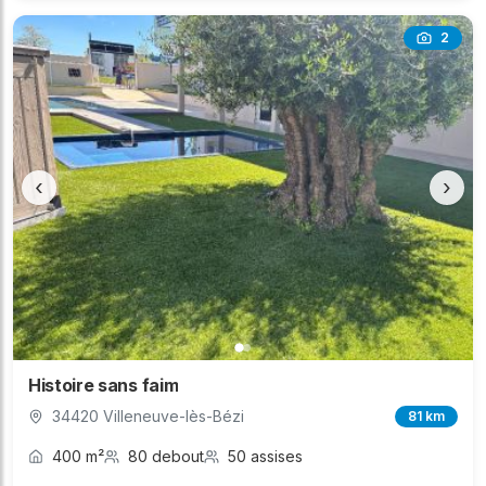
2
‹
›
Histoire sans faim
34420 Villeneuve-lès-Bézi
81 km
400 m²
80 debout
50 assises