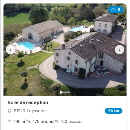
6
‹
›
Salle de réception
81220 Teyssode
66 km
190 m²
175 debout
150 assises