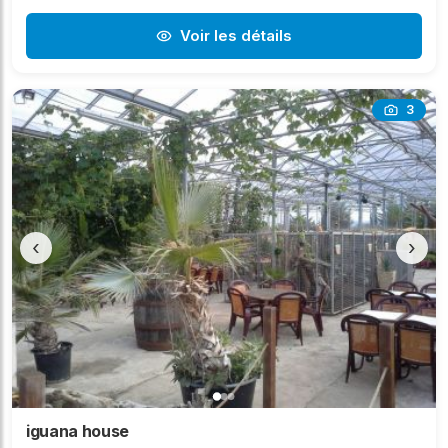
Voir les détails
3
‹
›
iguana house