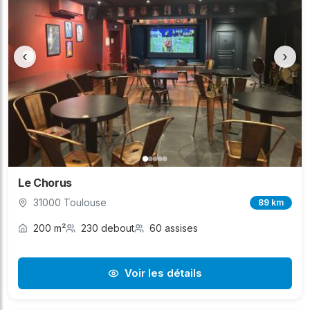
‹
›
Le Chorus
31000 Toulouse
89 km
200 m²
230 debout
60 assises
Voir les détails