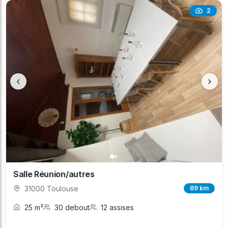
2
‹
›
Salle Réunion/autres
31000 Toulouse
89 km
25 m²
30 debout
12 assises