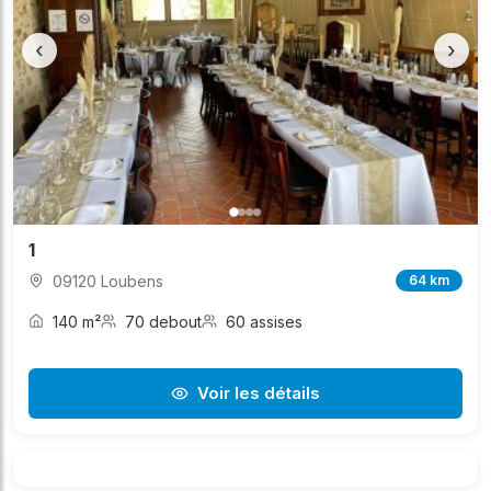
‹
›
1
09120 Loubens
64 km
140 m²
70 debout
60 assises
Voir les détails