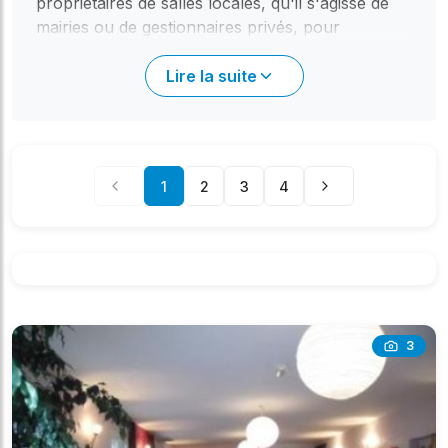
propriétaires de salles locales, qu'il s'agisse de
mairies ou de gestionnaires privés, pour
l'organisation de tous vos événements festifs et
professionnels. À Verzeille , vous trouverez2
Lire la suite
salles référencées, idéales pour des réceptions
d'environ 60 personnes. Profitez de la
convivialité de notre région pour célébrer
mariages, anniversaires, baptêmes, réunions
1
2
3
4
familiales ou événements d'entreprise.
L'avantage majeur de sallesdesfetes.fr réside
dans sa gratuité : aucun frais de commission.
Notre objectif est de faciliter votre recherche :
consultez les fiches détaillées pour découvrir les
capacités et les équipements disponibles. Une
fois la salle idéale identifiée, vous avez deux
3
options pour engager la conversation : soit via le
formulaire de contact intégré sur la fiche salle,
soit en utilisant les coordonnées directes
(téléphone, email) du propriétaire. C'est le