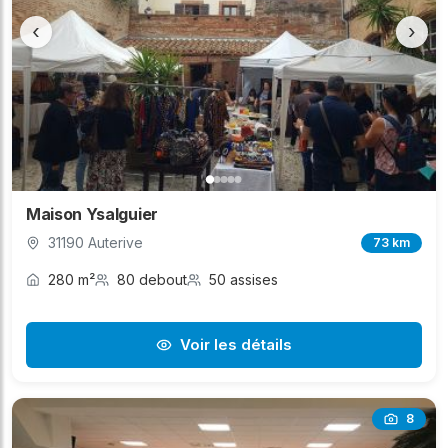
‹
›
Maison Ysalguier
31190 Auterive
73 km
280 m²
80 debout
50 assises
Voir les détails
8