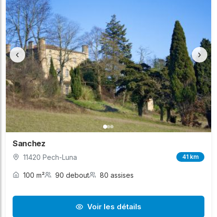
‹
›
Sanchez
11420 Pech-Luna
41 km
100 m²
90 debout
80 assises
Voir les détails