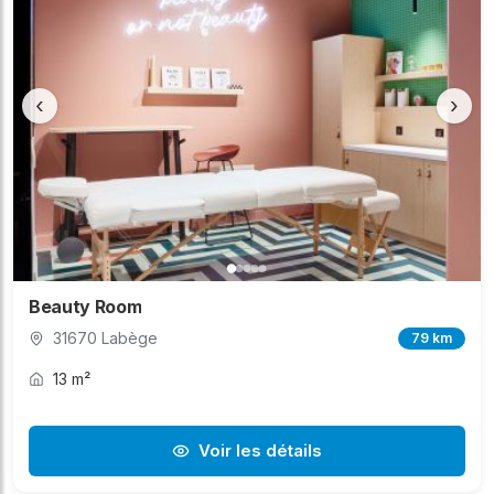
‹
›
Beauty Room
31670 Labège
79 km
13 m²
Voir les détails