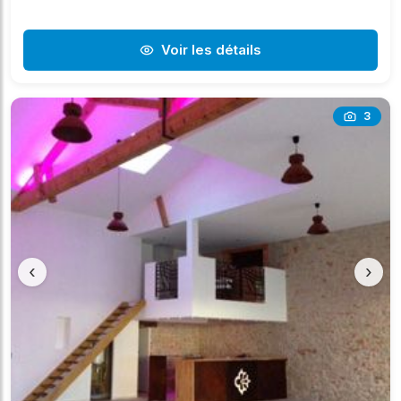
Voir les détails
3
‹
›