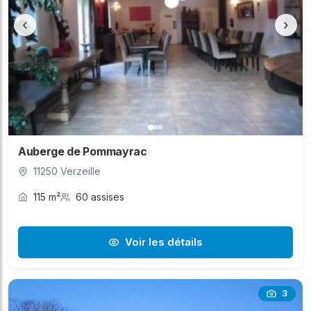
propriétaire qui gère l'ensemble de la
‹
›
réservation, répond à vos questions sur les
disponibilités et les tarifs, vous garantissant ainsi
une transparence et une réactivité optimales.
Faites confiance à sallesdesfetes.fr pour un
premier pas simple et efficace vers la location de
votre salle de rêve à Verzeille .
Auberge de Pommayrac
11250 Verzeille
115 m²
60 assises
Voir les détails
3