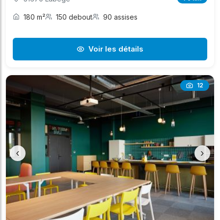
180 m²
150 debout
90 assises
Voir les détails
12
‹
›