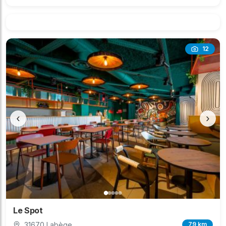
12
‹
›
Le Spot
31670 Labège
79 km