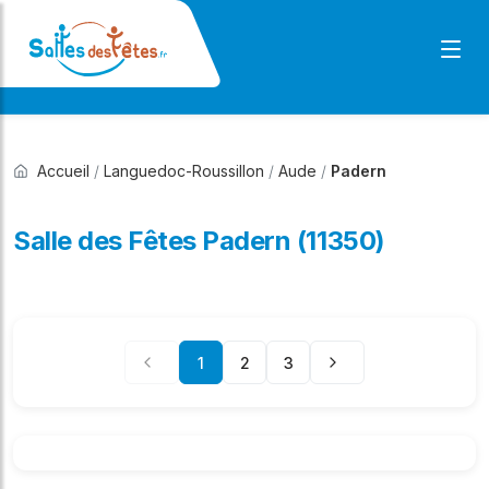
Accueil
/
Languedoc-Roussillon
/
Aude
/
Padern
Salle des Fêtes Padern (11350)
1
2
3