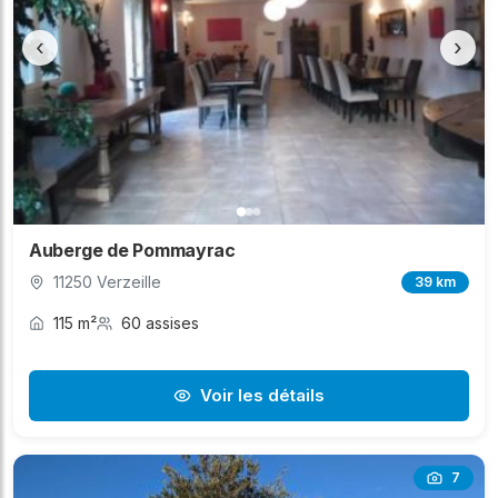
‹
›
Auberge de Pommayrac
11250 Verzeille
39 km
115 m²
60 assises
Voir les détails
7