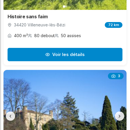
Histoire sans faim
34420 Villeneuve-lès-Bézi
72 km
400 m²
80 debout
50 assises
Voir les détails
3
‹
›