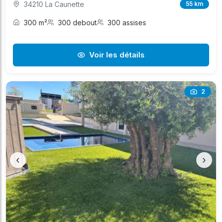
34210 La Caunette
55 km
300 m²
300 debout
300 assises
Voir les détails
2
‹
›