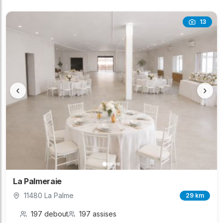
13
‹
›
La Palmeraie
11480 La Palme
29 km
197 debout
197 assises