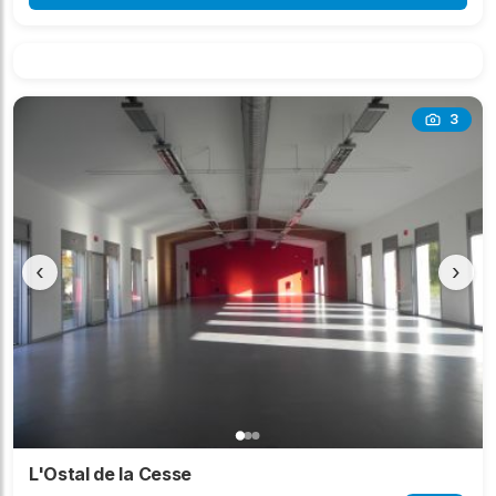
3
‹
›
L'Ostal de la Cesse