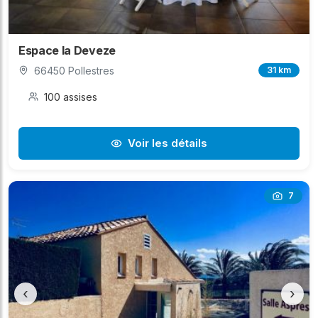
Espace la Deveze
66450 Pollestres
31 km
100 assises
Voir les détails
7
‹
›