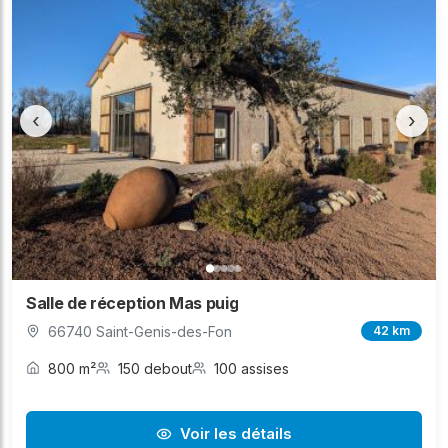
‹
›
Salle de réception Mas puig
66740 Saint-Genis-des-Fon
42 km
800 m²
150 debout
100 assises
Voir les détails