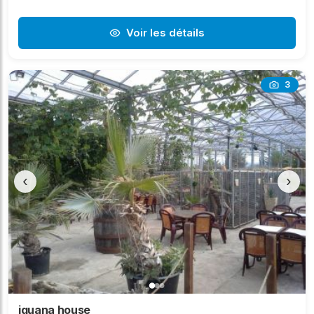
Voir les détails
3
‹
›
iguana house