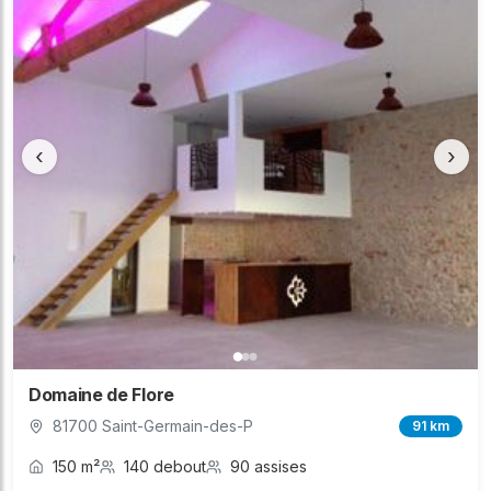
‹
›
Domaine de Flore
81700 Saint-Germain-des-P
91 km
150 m²
140 debout
90 assises