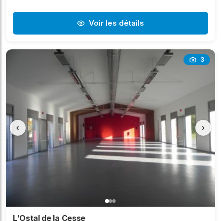
Voir les détails
3
‹
›
L'Ostal de la Cesse