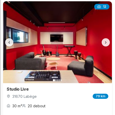
12
‹
›
Studio Live
31670 Labège
79 km
30 m²
20 debout