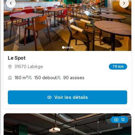
‹
›
Le Spot
31670 Labège
79 km
180 m²
150 debout
90 assises
Voir les détails
12