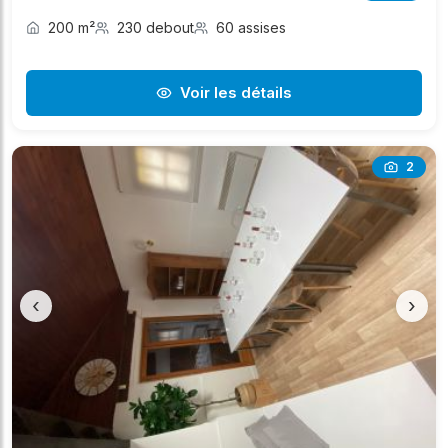
200 m²
230 debout
60 assises
Voir les détails
2
‹
›