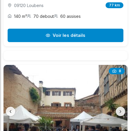
09120 Loubens
77 km
140 m²
70 debout
60 assises
Voir les détails
8
‹
›