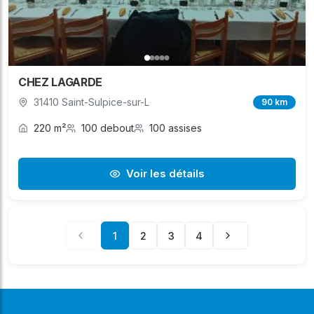
CHEZ LAGARDE
31410 Saint-Sulpice-sur-L
90 km
220 m²
100 debout
100 assises
Voir les détails
1
2
3
4