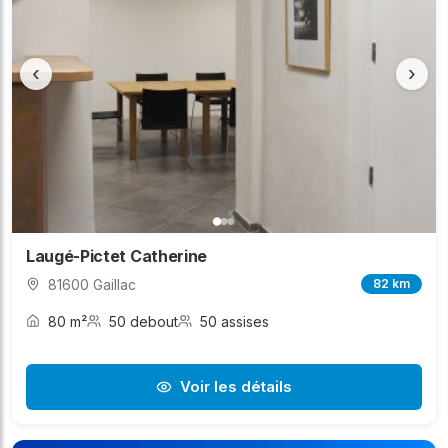
‹
›
Laugé-Pictet Catherine
81600 Gaillac
82 km
80 m²
50 debout
50 assises
Voir les détails