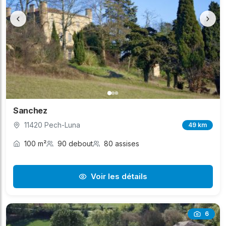
‹
›
Sanchez
11420 Pech-Luna
49 km
100 m²
90 debout
80 assises
Voir les détails
6