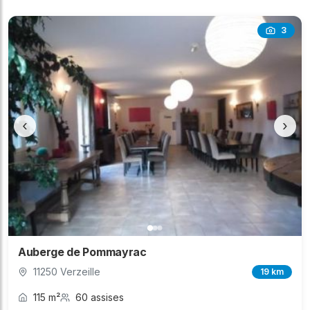
3
‹
›
Auberge de Pommayrac
11250 Verzeille
19 km
115 m²
60 assises