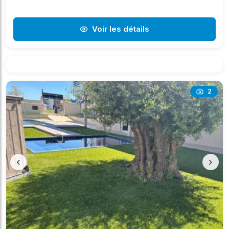
Voir les détails
2
‹
›