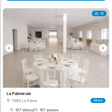
13
‹
›
La Palmeraie
11480 La Palme
58 km
197 debout
197 assises