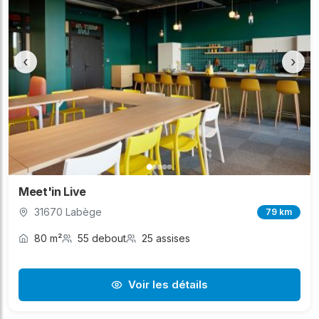
‹
›
Meet'in Live
31670 Labège
79 km
80 m²
55 debout
25 assises
Voir les détails