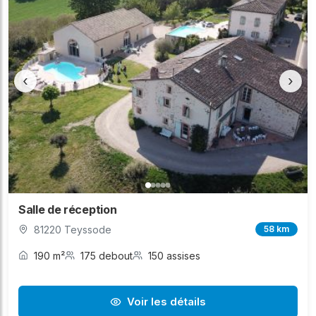
‹
›
Salle de réception
81220 Teyssode
58 km
190 m²
175 debout
150 assises
Voir les détails