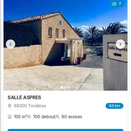
7
‹
›
SALLE ASPRES
66300 Tordères
83 km
100 m²
100 debout
80 assises