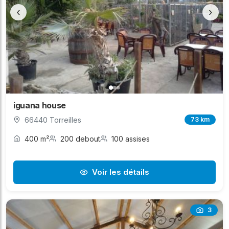
‹
›
iguana house
66440 Torreilles
73 km
400 m²
200 debout
100 assises
Voir les détails
3