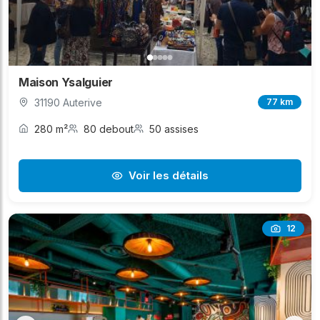
Maison Ysalguier
31190 Auterive
77 km
280 m²
80 debout
50 assises
Voir les détails
12