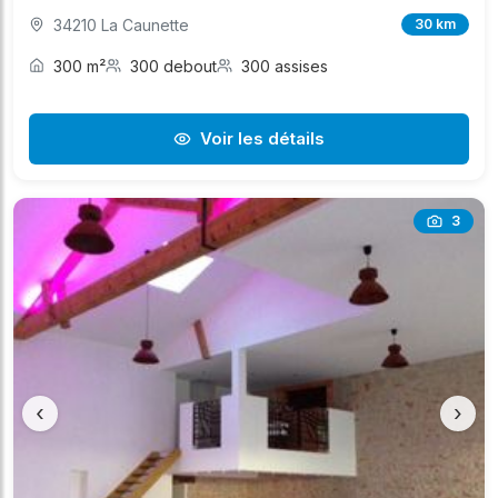
34210 La Caunette
30 km
300 m²
300 debout
300 assises
Voir les détails
3
‹
›