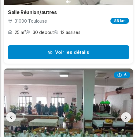
Salle Réunion/autres
31000 Toulouse
88 km
25 m²
30 debout
12 assises
Voir les détails
6
‹
›