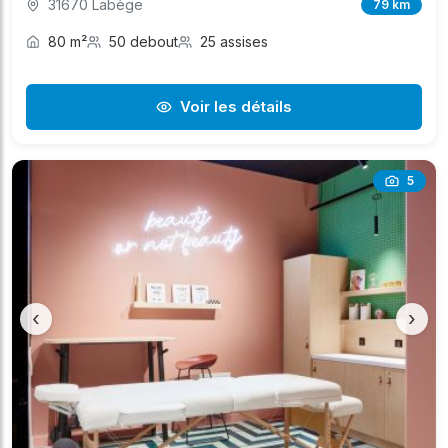
31670 Labège
79 km
80 m²
50 debout
25 assises
Voir les détails
5
‹
›