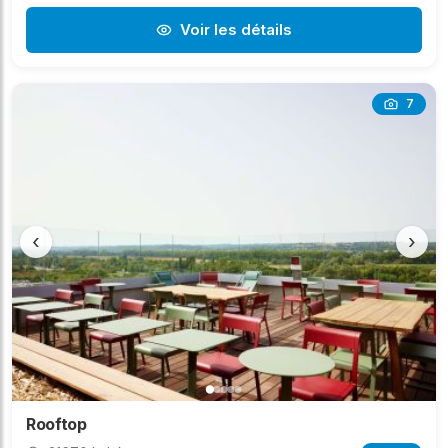
Voir les détails
7
‹
›
Rooftop