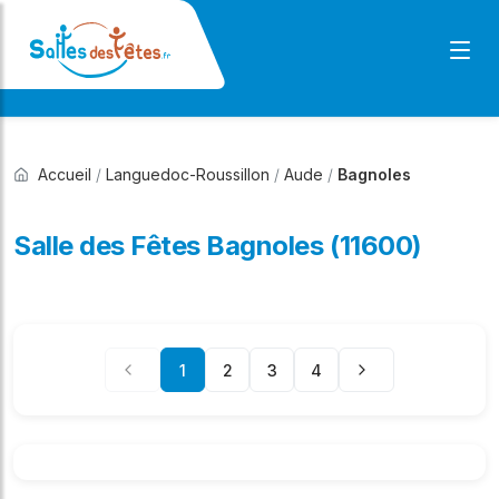
Accueil
/
Languedoc-Roussillon
/
Aude
/
Bagnoles
Salle des Fêtes Bagnoles (11600)
1
2
3
4