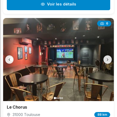
Voir les détails
6
‹
›
Le Chorus
31000 Toulouse
88 km