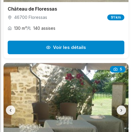
Château de Floressas
46700 Floressas
91 km
130 m²
140 assises
Voir les détails
5
‹
›