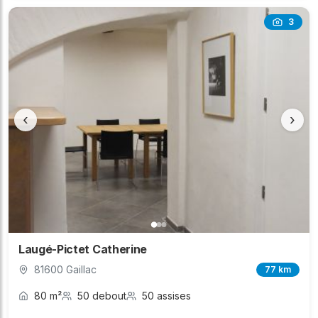
3
‹
›
Laugé-Pictet Catherine
81600 Gaillac
77 km
80 m²
50 debout
50 assises