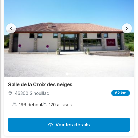
‹
›
Salle de la Croix des neiges
46300 Ginouillac
62 km
196 debout
120 assises
Voir les détails