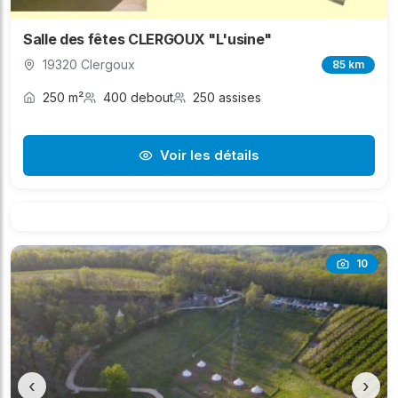
Salle des fêtes CLERGOUX "L'usine"
19320 Clergoux
85 km
250 m²
400 debout
250 assises
Voir les détails
10
‹
›