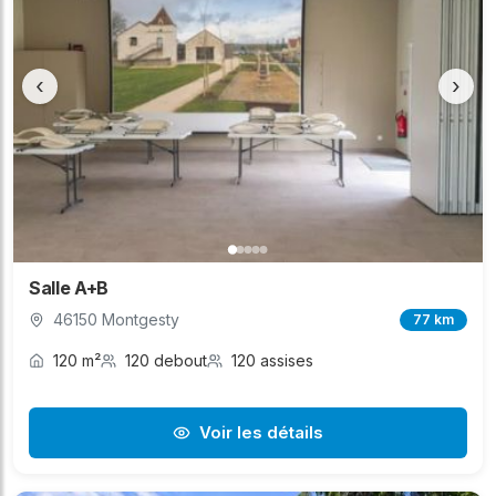
‹
›
Salle A+B
46150 Montgesty
77 km
120 m²
120 debout
120 assises
Voir les détails