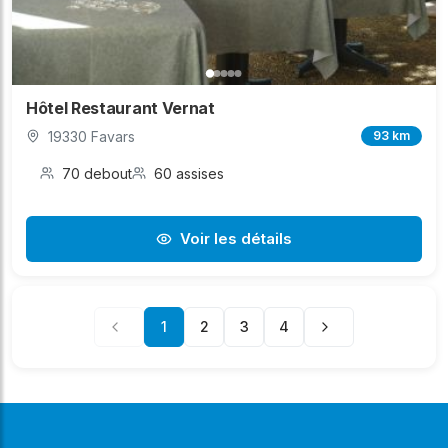
Hôtel Restaurant Vernat
19330 Favars
93 km
70 debout
60 assises
Voir les détails
1
2
3
4