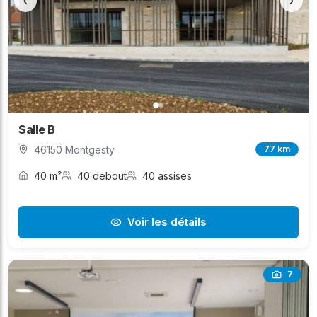
‹
›
Salle B
46150 Montgesty
77 km
40 m²
40 debout
40 assises
Voir les détails
7