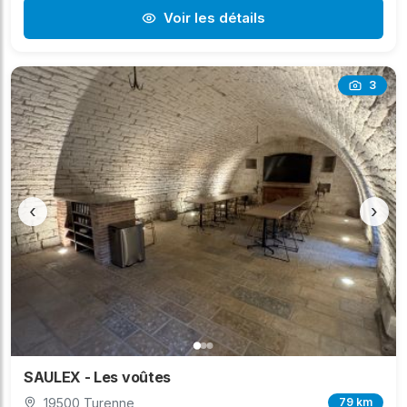
Voir les détails
3
‹
›
SAULEX - Les voûtes
19500 Turenne
79 km