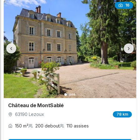
16
‹
›
Château de MontSablé
63190 Lezoux
78 km
150 m²
200 debout
110 assises