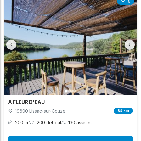
6
‹
›
A FLEUR D'EAU
19600 Lissac-sur-Couze
89 km
200 m²
200 debout
130 assises