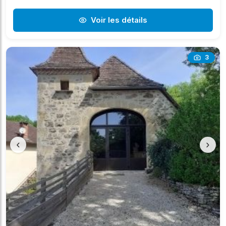
Voir les détails
3
‹
›