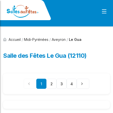
Accueil
/
Midi-Pyrénées
/
Aveyron
/
Le Gua
Salle des Fêtes Le Gua (12110)
1
2
3
4