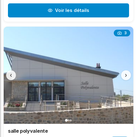
Voir les détails
3
‹
›
salle polyvalente