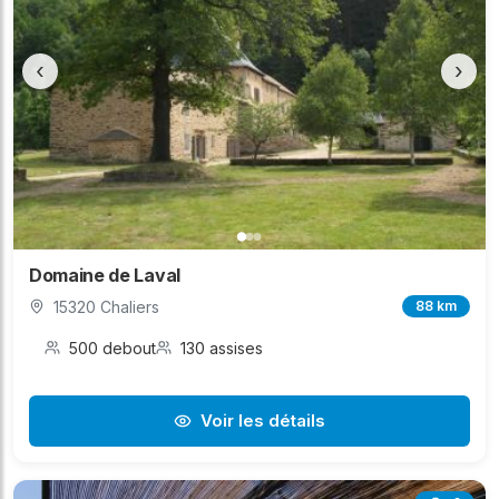
‹
›
Domaine de Laval
15320 Chaliers
88 km
500 debout
130 assises
Voir les détails