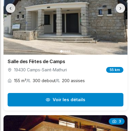
‹
›
Salle des Fêtes de Camps
19430 Camps-Saint-Mathuri
55 km
155 m²
300 debout
200 assises
Voir les détails
3