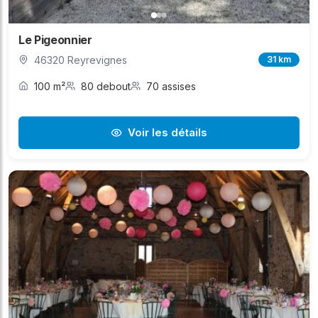
Le Pigeonnier
46320 Reyrevignes
31 km
100 m²
80 debout
70 assises
Voir les détails