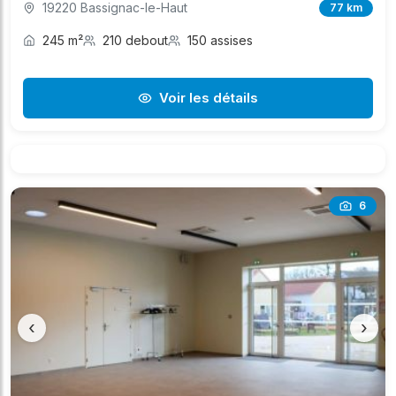
19220 Bassignac-le-Haut
77 km
245 m²
210 debout
150 assises
Voir les détails
6
‹
›