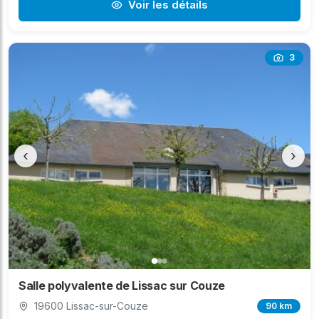
Voir les détails
3
‹
›
Salle polyvalente de Lissac sur Couze
19600 Lissac-sur-Couze
90 km