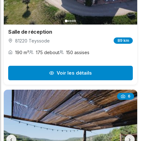
Salle de réception
81220 Teyssode
89 km
190 m²
175 debout
150 assises
Voir les détails
6
‹
›