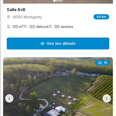
Salle A+B
46150 Montgesty
64 km
120 m²
120 debout
120 assises
Voir les détails
10
‹
›