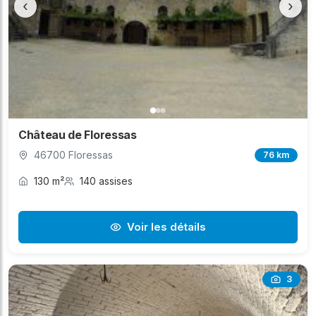
‹
›
Château de Floressas
46700 Floressas
76 km
130 m²
140 assises
Voir les détails
3