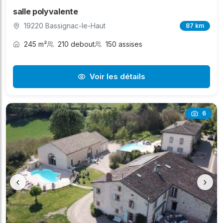
salle polyvalente
19220 Bassignac-le-Haut
87 km
245 m²
210 debout
150 assises
Voir les détails
6
‹
›