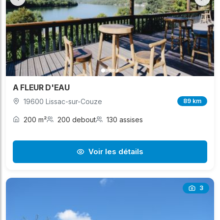
A FLEUR D'EAU
19600 Lissac-sur-Couze
89 km
200 m²
200 debout
130 assises
Voir les détails
3