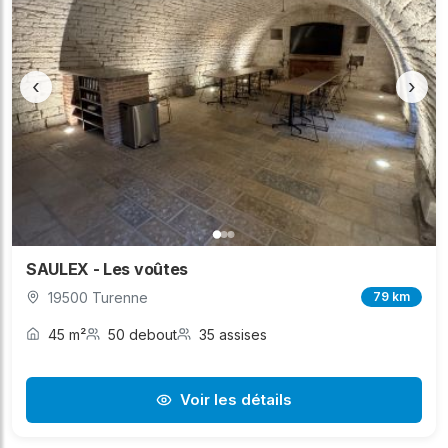
‹
›
SAULEX - Les voûtes
19500 Turenne
79 km
45 m²
50 debout
35 assises
Voir les détails