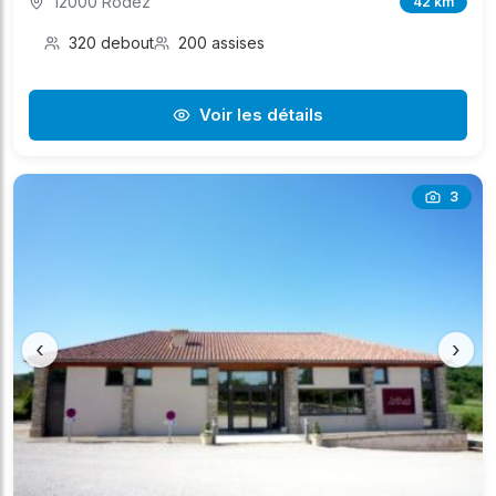
12000 Rodez
42 km
320 debout
200 assises
Voir les détails
3
‹
›