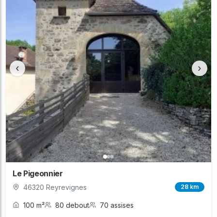
‹
›
Le Pigeonnier
46320 Reyrevignes
28 km
100 m²
80 debout
70 assises