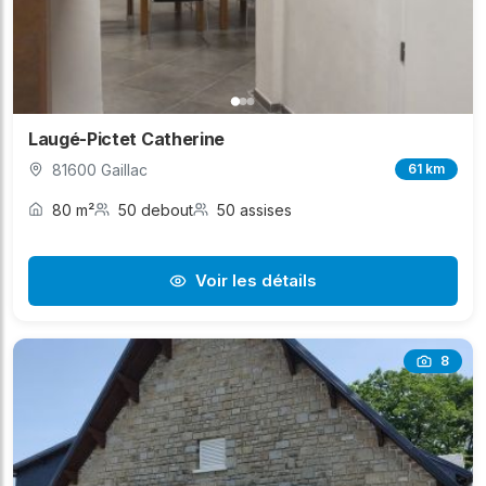
Laugé-Pictet Catherine
81600 Gaillac
61 km
80 m²
50 debout
50 assises
Voir les détails
8