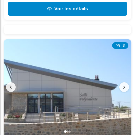
Voir les détails
3
‹
›