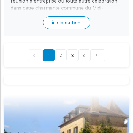
réunion d'entreprise ou toute autre célébration
dans cette charmante commune du Midi-
Pyrénées, notre plateforme vous offre un accès
direct aux lieux disponibles. Saint-Igest , avec
Lire la suite
son cadre paisible, est un écrin idéal pour vos
événements. Notre objectif est de simplifier votre
recherche en vous mettant en relation directe
avec les propriétaires ou les gestionnaires des
1
2
3
4
salles, qu'il s'agisse de la mairie ou d'un
gestionnaire privé. Grâce à notre système, vous
pouvez consulter les informations essentielles de
chaque salle, et ce, sans aucune commission.
Chaque fiche détaillée sur sallesdesfetes.fr vous
présente les caractéristiques de la salle, et
crucially, vous offre deux moyens privilégiés
pour entamer la conversation : un formulaire de
contact intégré pour une demande facile et
sécurisée, ou les coordonnées directes
(téléphone et email) si vous préférez un échange