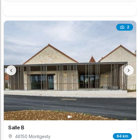
2
‹
›
Salle B
46150 Montgesty
64 km