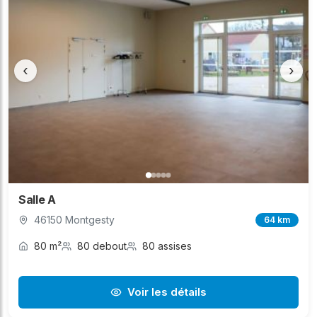
‹
›
Salle A
46150 Montgesty
64 km
80 m²
80 debout
80 assises
Voir les détails