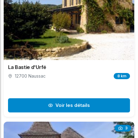
plus rapide. Une fois votre choix effectué et
votre demande envoyée, c'est le propriétaire de
la salle qui vous répondra directement pour
discuter des disponibilités, des tarifs et de tous les
détails pratiques. Faites confiance à
sallesdesfetes.fr pour démarrer sereinement
l'organisation de votre événement à Saint-Igest
(12260), en toute transparence et sans frais
cachés.
La Bastie d'Urfé
12700 Naussac
8 km
Voir les détails
3