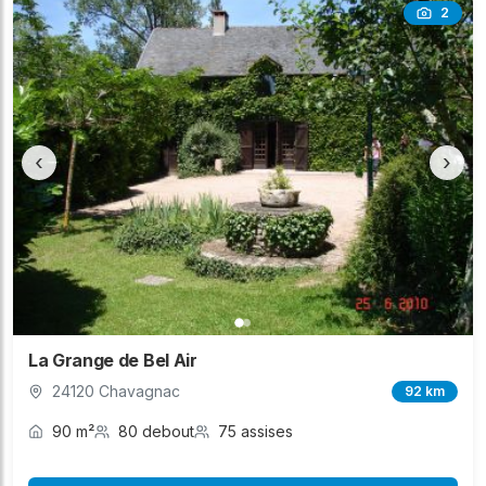
2
‹
›
La Grange de Bel Air
24120 Chavagnac
92 km
90 m²
80 debout
75 assises