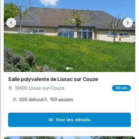
‹
›
Salle polyvalente de Lissac sur Couze
19600 Lissac-sur-Couze
89 km
300 debout
150 assises
Voir les détails