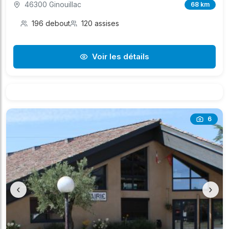
46300 Ginouillac
68 km
196 debout
120 assises
Voir les détails
6
‹
›