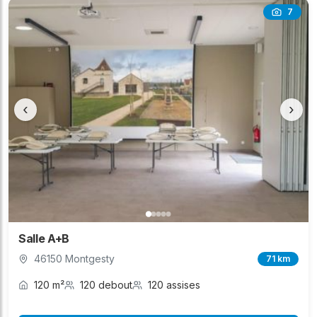
7
‹
›
Salle A+B
46150 Montgesty
71 km
120 m²
120 debout
120 assises