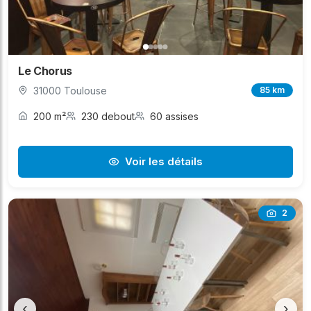
Le Chorus
31000 Toulouse
85 km
200 m²
230 debout
60 assises
Voir les détails
2
‹
›