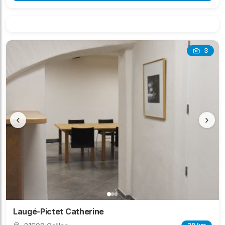
3
‹
›
Laugé-Pictet Catherine