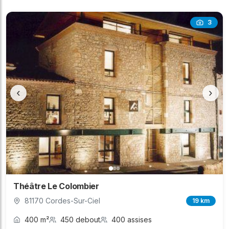
3
‹
›
Théâtre Le Colombier
81170 Cordes-Sur-Ciel
19 km
400 m²
450 debout
400 assises