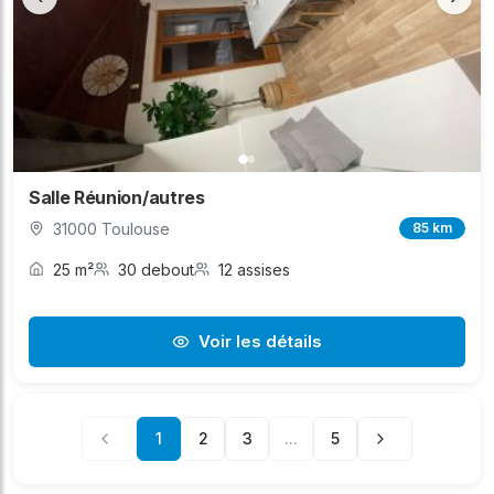
Salle Réunion/autres
31000 Toulouse
85 km
25 m²
30 debout
12 assises
Voir les détails
1
2
3
...
5