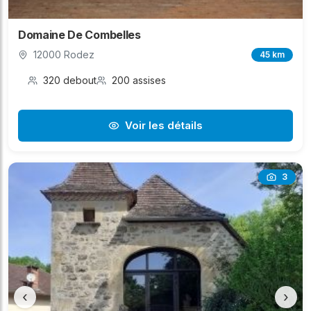
Domaine De Combelles
12000 Rodez
45 km
320 debout
200 assises
Voir les détails
3
‹
›