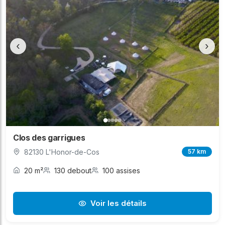
‹
›
Clos des garrigues
82130 L'Honor-de-Cos
57 km
20 m²
130 debout
100 assises
Voir les détails