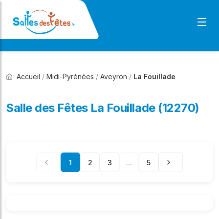
Accueil
/
Midi-Pyrénées
/
Aveyron
/
La Fouillade
Salle des Fêtes La Fouillade (12270)
1
2
3
...
5