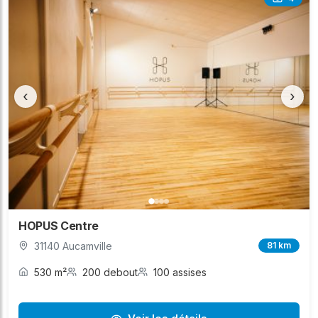
‹
›
HOPUS Centre
31140 Aucamville
81 km
530 m²
200 debout
100 assises