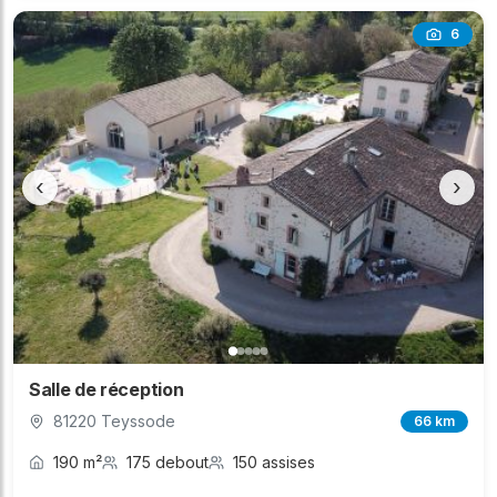
6
‹
›
Salle de réception
81220 Teyssode
66 km
190 m²
175 debout
150 assises