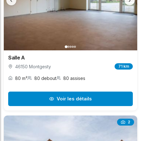
‹
›
Salle A
46150 Montgesty
71 km
80 m²
80 debout
80 assises
Voir les détails
2