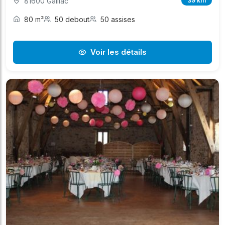
81600 Gaillac
39 km
80 m²
50 debout
50 assises
Voir les détails