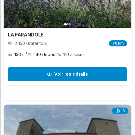
LA FARANDOLE
31150 Gratentour
76 km
130 m²
140 debout
110 assises
Voir les détails
3