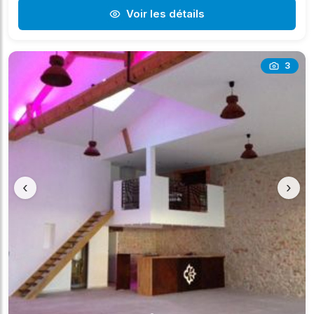
Voir les détails
3
‹
›