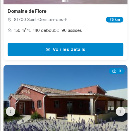
Domaine de Flore
81700 Saint-Germain-des-P
75 km
150 m²
140 debout
90 assises
Voir les détails
3
‹
›