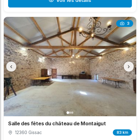
Voir les détails
3
‹
›
Salle des fêtes du château de Montaigut
12360 Gissac
83 km