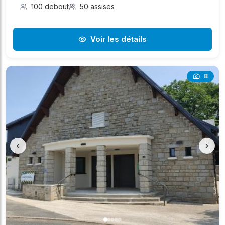
100 debout
50 assises
Voir les détails
8
‹
›