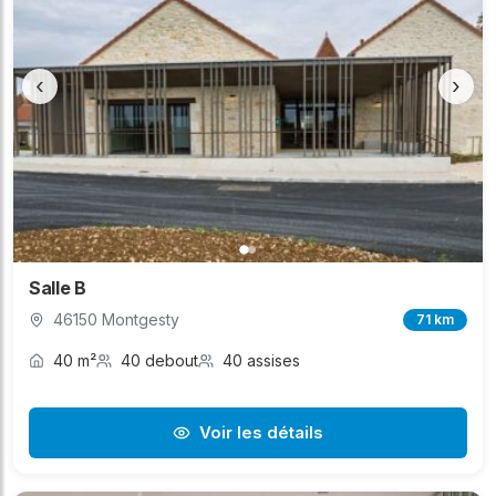
‹
›
Salle B
46150 Montgesty
71 km
40 m²
40 debout
40 assises
Voir les détails