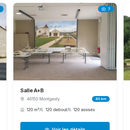
7
Salle A+B
46150 Montgesty
80 km
120 m²
120 debout
120 assises
Voir les détails