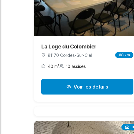
La Loge du Colombier
81170 Cordes-Sur-Ciel
68 km
40 m²
10 assises
Voir les détails
3