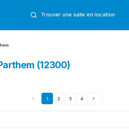
Trouver une salle en location
them
-Parthem (12300)
1
2
3
4