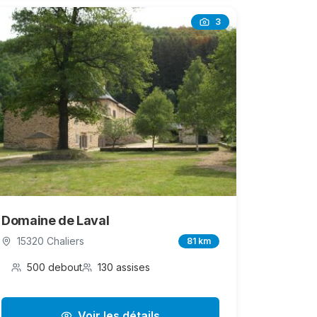
3
Domaine de Laval
15320 Chaliers
81 km
500 debout
130 assises
Voir les détails