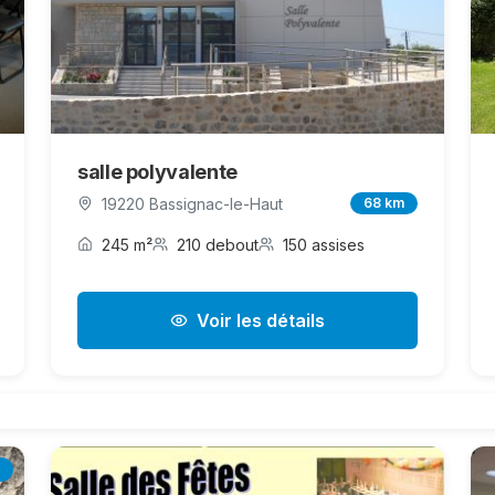
salle polyvalente
19220 Bassignac-le-Haut
68 km
245 m²
210 debout
150 assises
Voir les détails