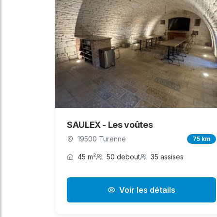
SAULEX - Les voûtes
19500 Turenne
75 km
45 m²
50 debout
35 assises
Voir les détails