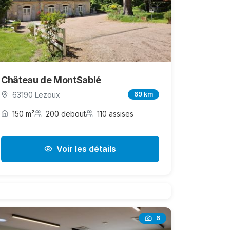
Château de MontSablé
63190 Lezoux
69 km
150 m²
200 debout
110 assises
Voir les détails
6