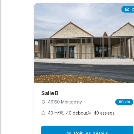
2
Salle B
46150 Montgesty
80 km
40 m²
40 debout
40 assises
Voir les détails