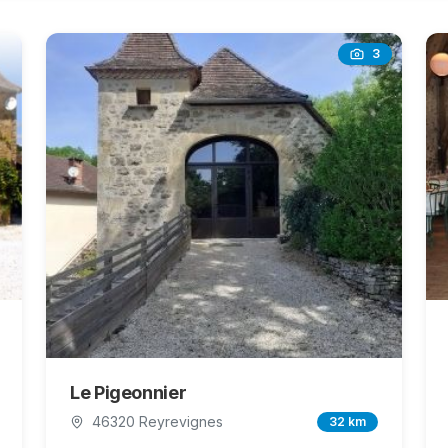
3
Le Pigeonnier
46320 Reyrevignes
32 km