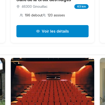
46300 Ginouillac
63 km
196 debout
120 assises
Voir les détails