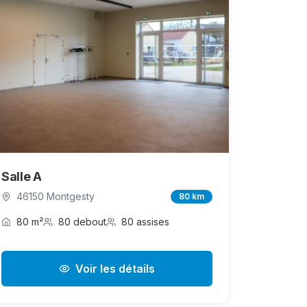
Salle A
46150 Montgesty
80 km
80 m²
80 debout
80 assises
Voir les détails