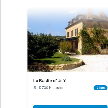
La Bastie d'Urfé
12700 Naussac
21 km