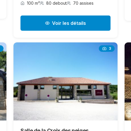
100 m²
80 debout
70 assises
Voir les détails
3
Salle de la Croix des neiges