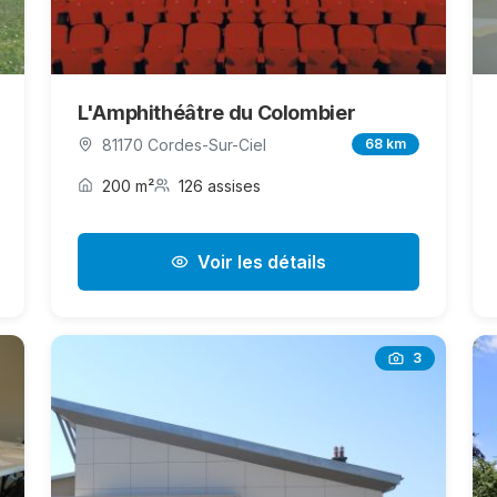
L'Amphithéâtre du Colombier
81170 Cordes-Sur-Ciel
68 km
200 m²
126 assises
Voir les détails
3