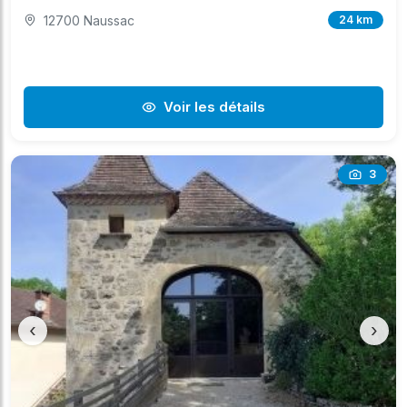
12700 Naussac
24 km
Voir les détails
3
‹
›