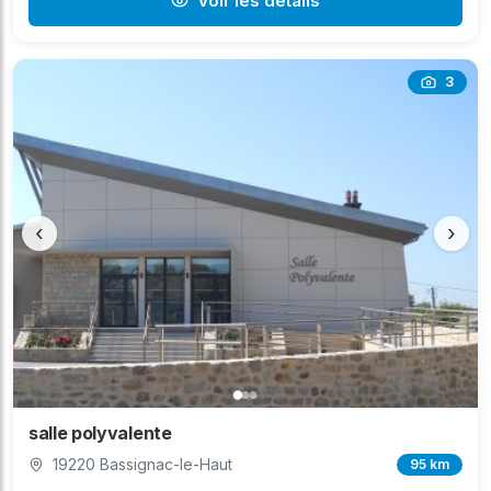
Voir les détails
3
‹
›
salle polyvalente
19220 Bassignac-le-Haut
95 km