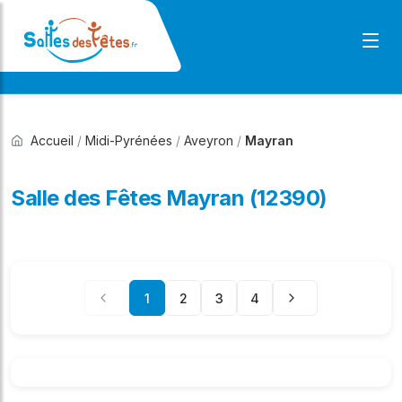
Accueil
/
Midi-Pyrénées
/
Aveyron
/
Mayran
Salle des Fêtes Mayran (12390)
1
2
3
4