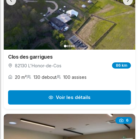
‹
›
Clos des garrigues
82130 L'Honor-de-Cos
86 km
20 m²
130 debout
100 assises
Voir les détails
6