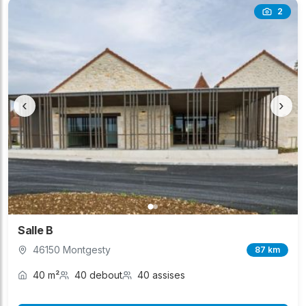
2
‹
›
Salle B
46150 Montgesty
87 km
40 m²
40 debout
40 assises