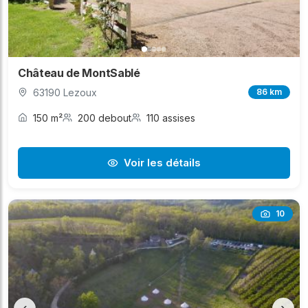
Château de MontSablé
63190 Lezoux
86 km
150 m²
200 debout
110 assises
Voir les détails
10