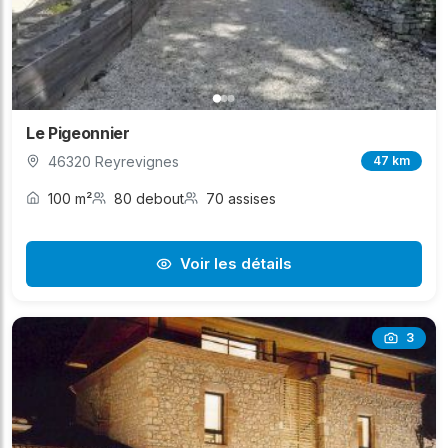
Le Pigeonnier
46320 Reyrevignes
47 km
100 m²
80 debout
70 assises
Voir les détails
3