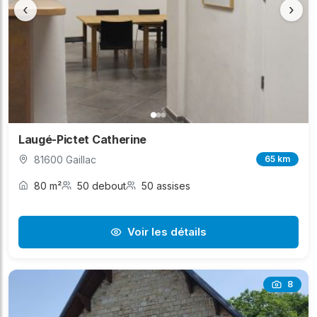
‹
›
Laugé-Pictet Catherine
81600 Gaillac
65 km
80 m²
50 debout
50 assises
Voir les détails
8