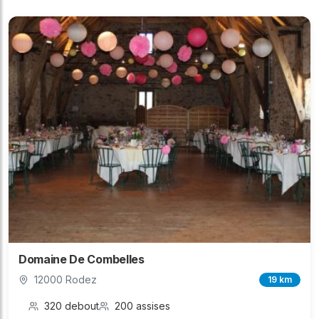
Domaine De Combelles
12000 Rodez
19 km
320 debout
200 assises