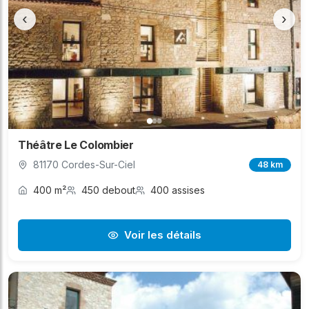
‹
›
Théâtre Le Colombier
81170 Cordes-Sur-Ciel
48 km
400 m²
450 debout
400 assises
Voir les détails