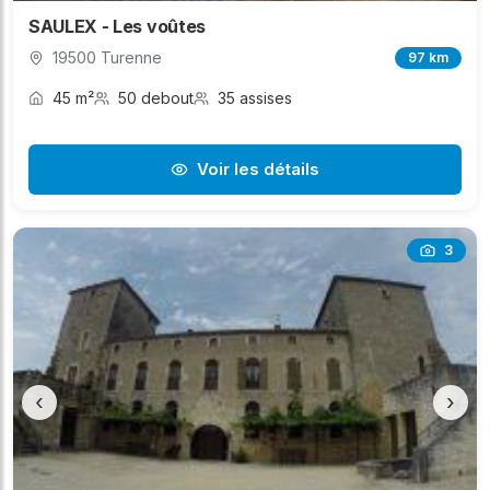
SAULEX - Les voûtes
19500 Turenne
97 km
45 m²
50 debout
35 assises
Voir les détails
3
‹
›