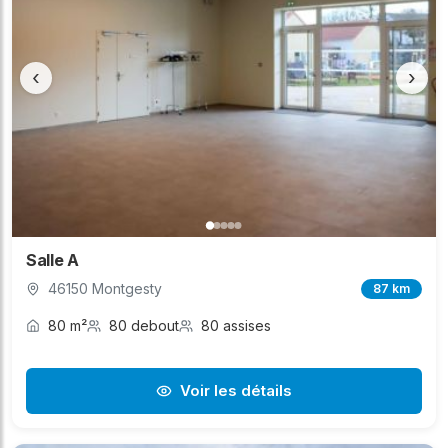
‹
›
Salle A
46150 Montgesty
87 km
80 m²
80 debout
80 assises
Voir les détails