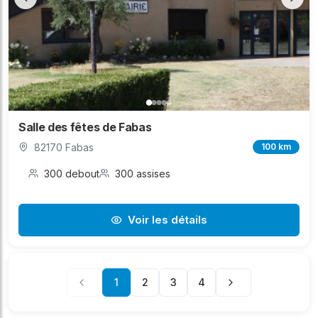
Salle des fêtes de Fabas
82170 Fabas
100 km
300 debout
300 assises
Voir les détails
1
2
3
4