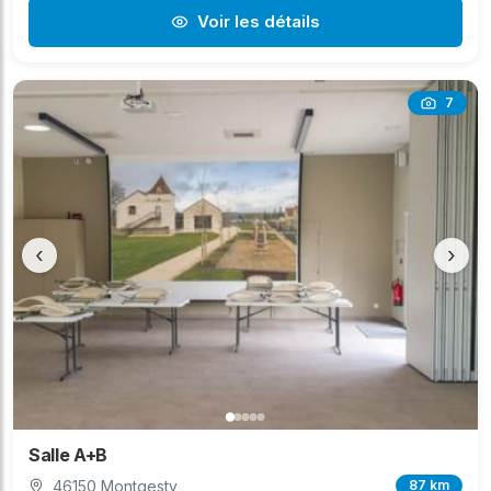
Voir les détails
7
‹
›
Salle A+B
46150 Montgesty
87 km