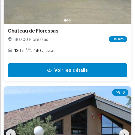
Château de Floressas
46700 Floressas
99 km
130 m²
140 assises
Voir les détails
6
‹
›