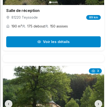
Salle de réception
81220 Teyssode
89 km
190 m²
175 debout
150 assises
Voir les détails
3
‹
›