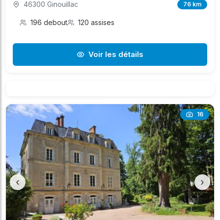
46300 Ginouillac
76 km
196 debout
120 assises
Voir les détails
16
‹
›