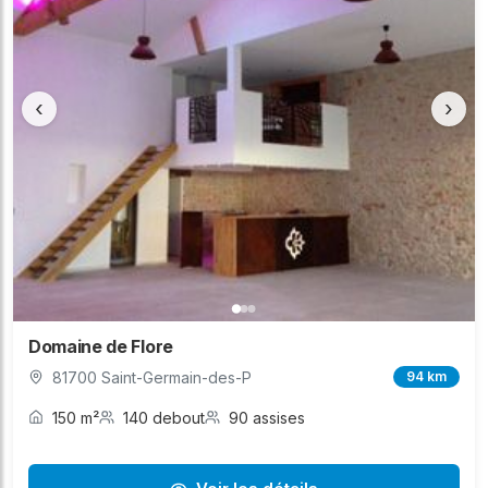
‹
›
Domaine de Flore
81700 Saint-Germain-des-P
94 km
150 m²
140 debout
90 assises