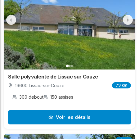
‹
›
Salle polyvalente de Lissac sur Couze
19600 Lissac-sur-Couze
79 km
300 debout
150 assises
Voir les détails