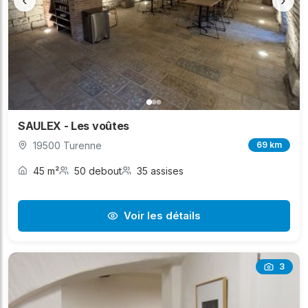
‹
›
SAULEX - Les voûtes
19500 Turenne
69 km
45 m²
50 debout
35 assises
Voir les détails
3