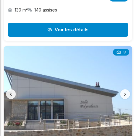
130 m²
140 assises
Voir les détails
3
‹
›