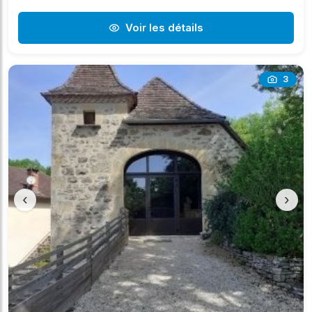
Voir les détails
3
‹
›