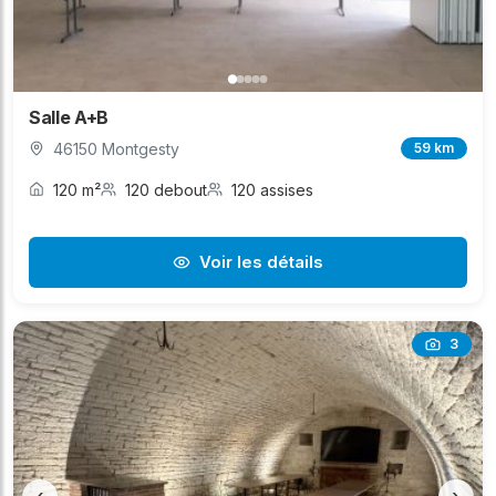
Salle A+B
46150 Montgesty
59 km
120 m²
120 debout
120 assises
Voir les détails
3