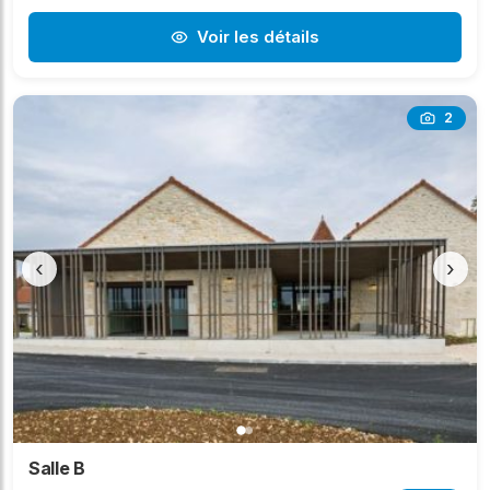
Voir les détails
2
‹
›
Salle B