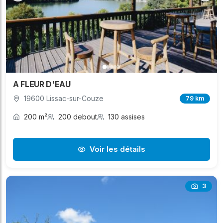
A FLEUR D'EAU
19600 Lissac-sur-Couze
79 km
200 m²
200 debout
130 assises
Voir les détails
3