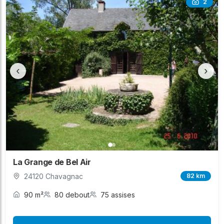
2
‹
›
La Grange de Bel Air
24120 Chavagnac
82 km
90 m²
80 debout
75 assises