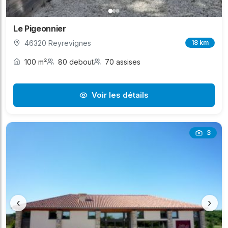
Le Pigeonnier
46320 Reyrevignes
18 km
100 m²
80 debout
70 assises
Voir les détails
3
‹
›