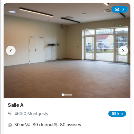
6
‹
›
Salle A
46150 Montgesty
59 km
80 m²
80 debout
80 assises