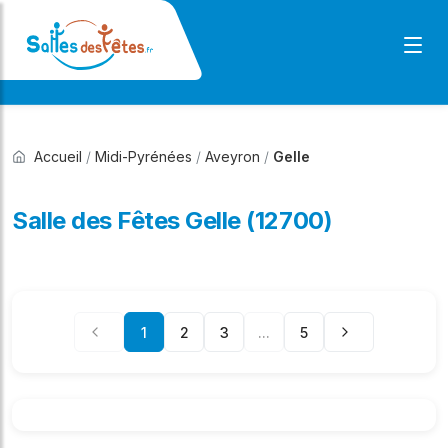
Accueil
/
Midi-Pyrénées
/
Aveyron
/
Gelle
Salle des Fêtes Gelle (12700)
1
2
3
...
5