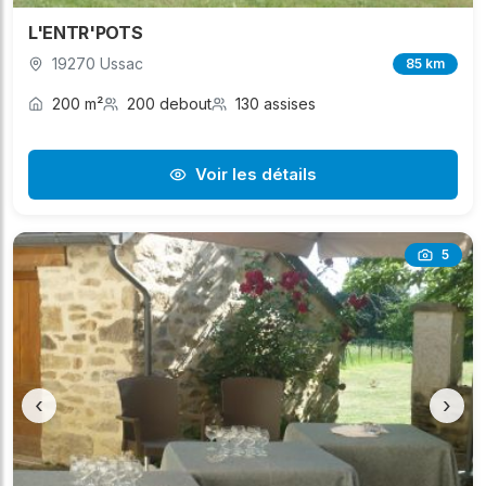
L'ENTR'POTS
19270 Ussac
85 km
200 m²
200 debout
130 assises
Voir les détails
5
‹
›