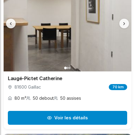
‹
›
Laugé-Pictet Catherine
81600 Gaillac
70 km
80 m²
50 debout
50 assises
Voir les détails