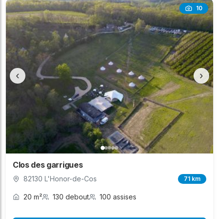
10
‹
›
Clos des garrigues
82130 L'Honor-de-Cos
71 km
20 m²
130 debout
100 assises