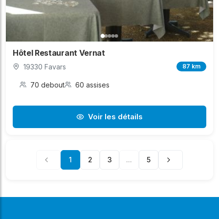
Hôtel Restaurant Vernat
19330 Favars
87 km
70 debout
60 assises
Voir les détails
1
2
3
...
5