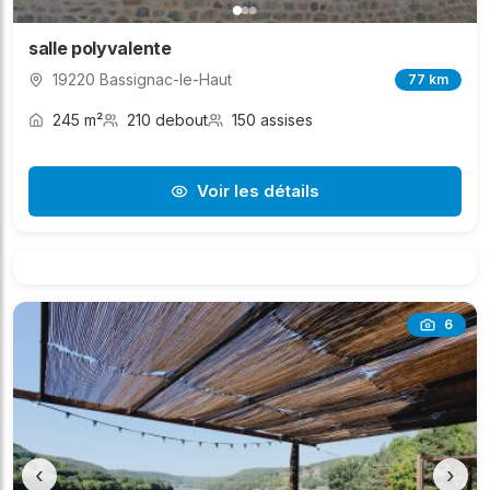
salle polyvalente
19220 Bassignac-le-Haut
77 km
245 m²
210 debout
150 assises
Voir les détails
6
‹
›