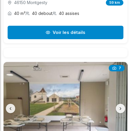
46150 Montgesty
59 km
40 m²
40 debout
40 assises
Voir les détails
7
‹
›