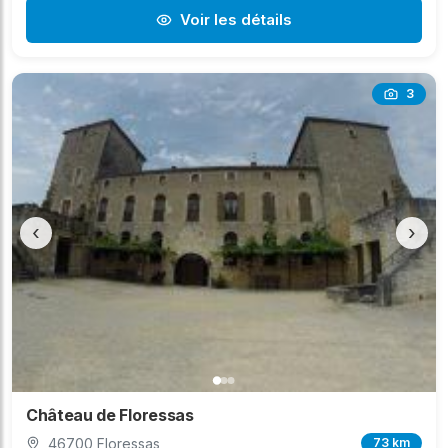
Voir les détails
3
‹
›
Château de Floressas
46700 Floressas
73 km