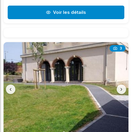
Voir les détails
3
‹
›