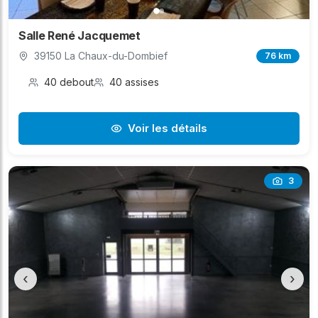
Salle René Jacquemet
39150 La Chaux-du-Dombief
76 km
40 debout
40 assises
Voir les détails
3
‹
›