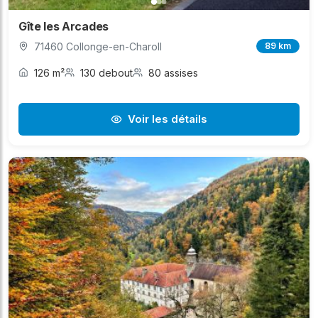
Gîte les Arcades
71460 Collonge-en-Charoll
89 km
126 m²
130 debout
80 assises
Voir les détails