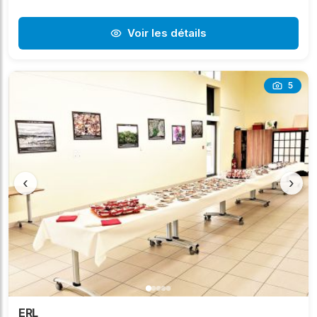
Voir les détails
5
‹
›
ERL