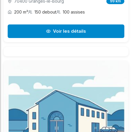
70400 Granges-le-Bourg
99 km
200 m²
150 debout
100 assises
Voir les détails