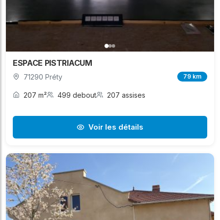
ESPACE PISTRIACUM
71290 Préty
79 km
207 m²
499 debout
207 assises
Voir les détails