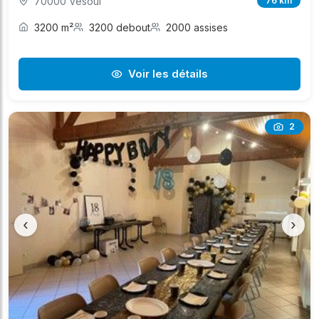
70000 Vesoul
76 km
3200 m²
3200 debout
2000 assises
Voir les détails
2
‹
›