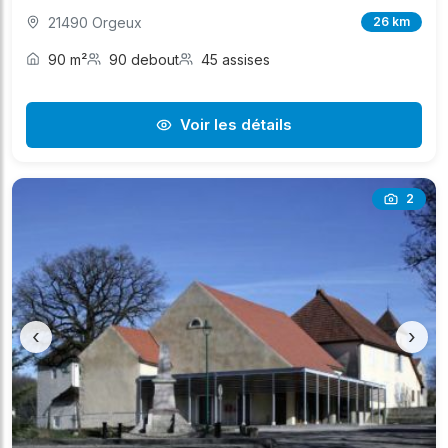
21490 Orgeux
26 km
90 m²
90 debout
45 assises
Voir les détails
2
‹
›