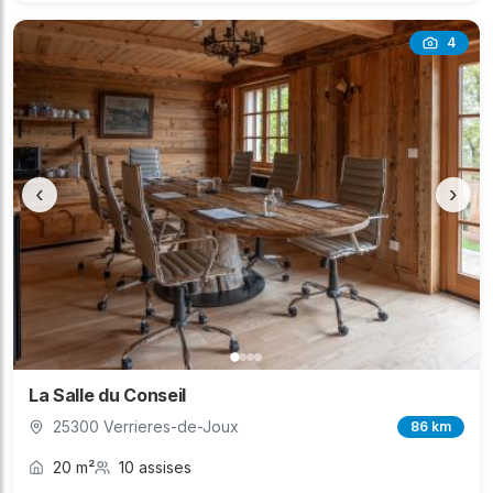
4
‹
›
La Salle du Conseil
25300 Verrieres-de-Joux
86 km
20 m²
10 assises