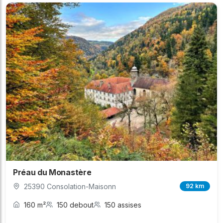
Préau du Monastère
25390 Consolation-Maisonn
92 km
160 m²
150 debout
150 assises