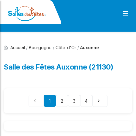
Accueil
/
Bourgogne
/
Côte-d'Or
/
Auxonne
Salle des Fêtes Auxonne (21130)
1
2
3
4