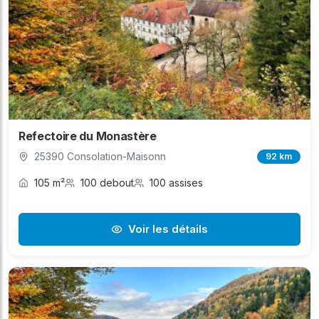
Refectoire du Monastère
25390 Consolation-Maisonn
92 km
105 m²
100 debout
100 assises
Voir les détails