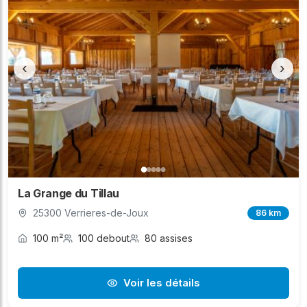
‹
›
La Grange du Tillau
25300 Verrieres-de-Joux
86 km
100 m²
100 debout
80 assises
Voir les détails