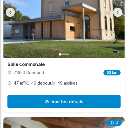
‹
›
Salle communale
71620 Guerfand
52 km
47 m²
49 debout
49 assises
Voir les détails
3