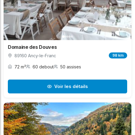
Domaine des Douves
89160 Ancy-le-Franc
98 km
72 m²
60 debout
50 assises
Voir les détails