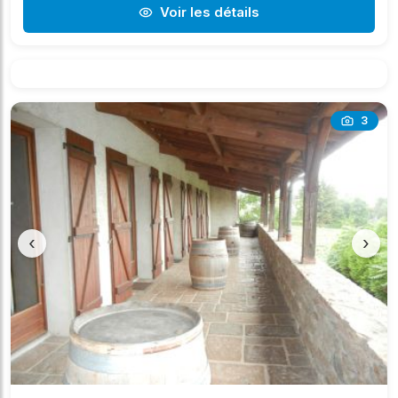
Voir les détails
3
‹
›