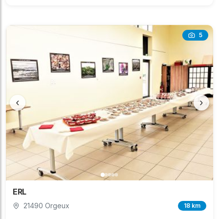
5
‹
›
ERL
21490 Orgeux
18 km