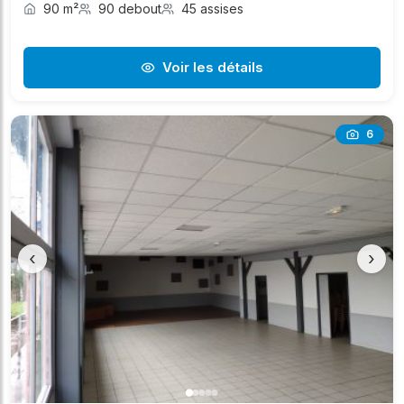
90 m²
90 debout
45 assises
Voir les détails
6
‹
›