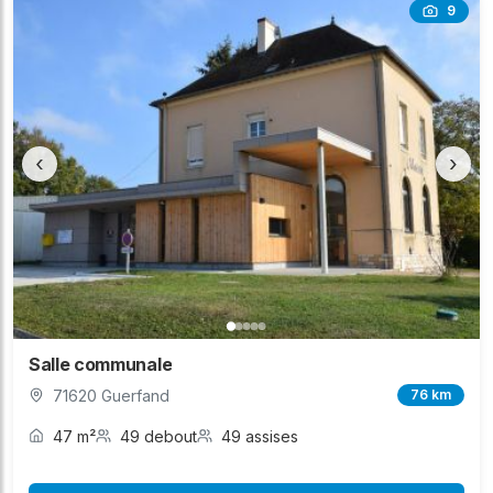
9
‹
›
Salle communale
71620 Guerfand
76 km
47 m²
49 debout
49 assises