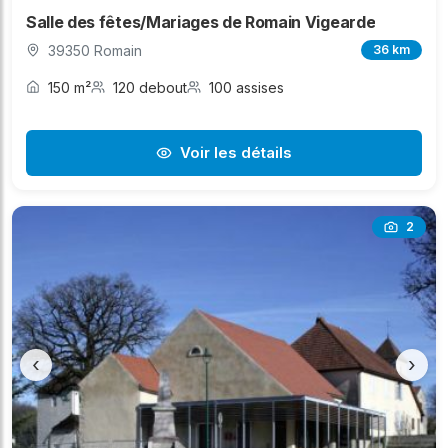
Salle des fêtes/Mariages de Romain Vigearde
39350 Romain
36 km
150 m²
120 debout
100 assises
Voir les détails
2
‹
›