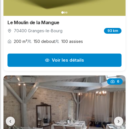
Le Moulin de la Mangue
70400 Granges-le-Bourg
93 km
200 m²
150 debout
100 assises
Voir les détails
6
‹
›