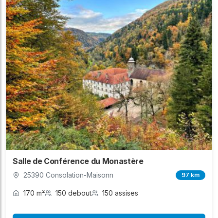
Salle de Conférence du Monastère
25390 Consolation-Maisonn
97 km
170 m²
150 debout
150 assises