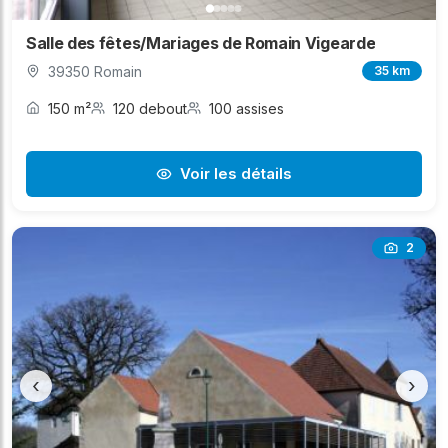
Salle des fêtes/Mariages de Romain Vigearde
39350 Romain
35 km
150 m²
120 debout
100 assises
Voir les détails
2
‹
›