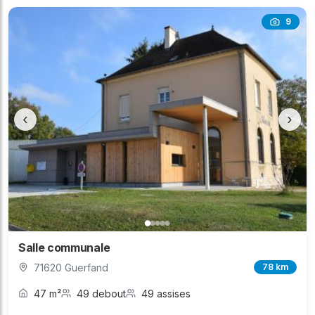
9
‹
›
Salle communale
71620 Guerfand
78 km
47 m²
49 debout
49 assises