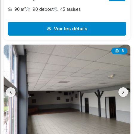
90 m²
90 debout
45 assises
Voir les détails
6
‹
›