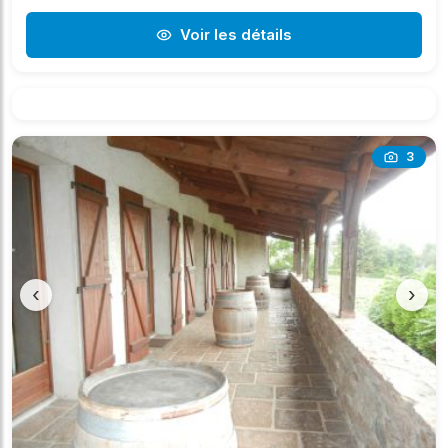
Voir les détails
3
‹
›