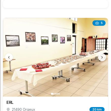
5
‹
›
ERL
21490 Orgeux
20 km