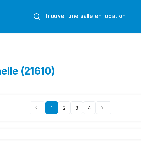
Trouver une salle en location
elle (21610)
1
2
3
4