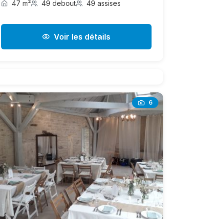
47 m²
49 debout
49 assises
Voir les détails
6