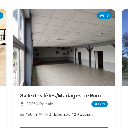
6
Salle des fêtes/Mariages de Romain Vigearde
39350 Romain
41 km
150 m²
120 debout
100 assises