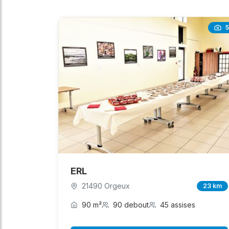
5
ERL
21490 Orgeux
23 km
90 m²
90 debout
45 assises