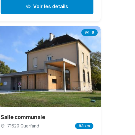
Voir les détails
9
Salle communale
71620 Guerfand
83 km