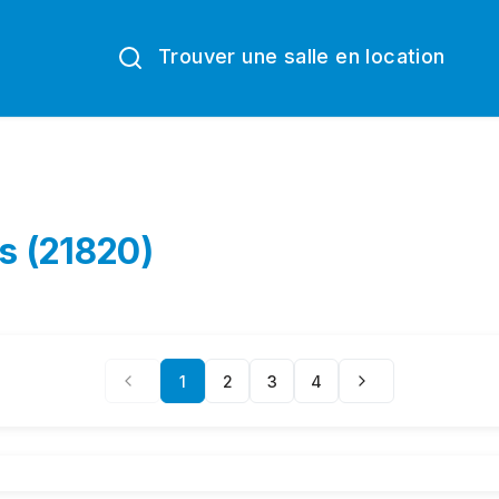
Trouver une salle en location
es (21820)
1
2
3
4