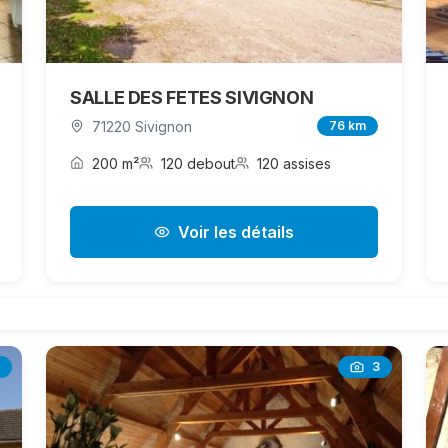
SALLE DES FETES SIVIGNON
71220 Sivignon
76 km
200 m²
120 debout
120 assises
Voir les détails
3