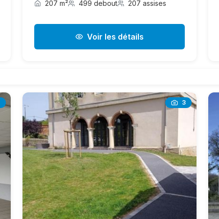
207 m²
499 debout
207 assises
Voir les détails
3