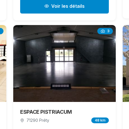
Voir les détails
3
ESPACE PISTRIACUM
71290 Préty
48 km