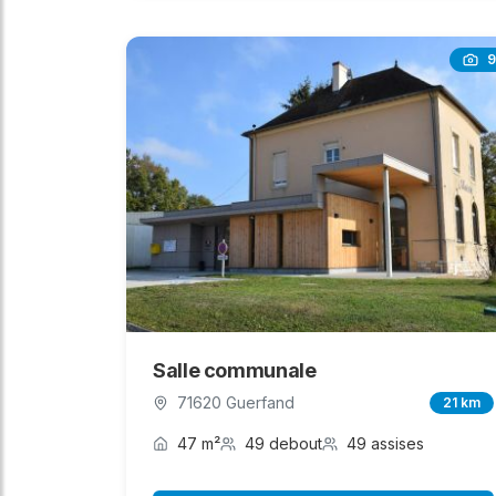
9
Salle communale
71620 Guerfand
21 km
47 m²
49 debout
49 assises