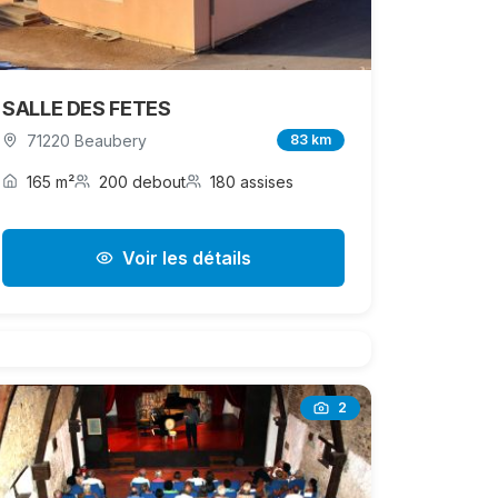
SALLE DES FETES
71220 Beaubery
83 km
165 m²
200 debout
180 assises
Voir les détails
2