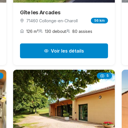
Gîte les Arcades
71460 Collonge-en-Charoll
56 km
126 m²
130 debout
80 assises
Voir les détails
5