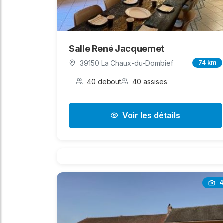
Salle René Jacquemet
39150 La Chaux-du-Dombief
74 km
40 debout
40 assises
Voir les détails
4