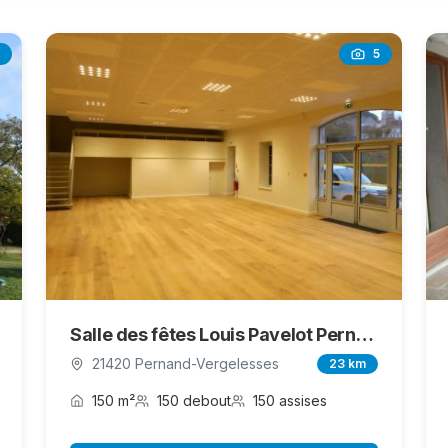
5
Salle des fêtes Louis Pavelot Pernand-Vergelesses
21420 Pernand-Vergelesses
23 km
150 m²
150 debout
150 assises