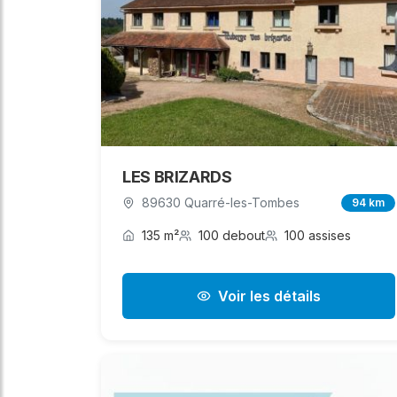
LES BRIZARDS
89630 Quarré-les-Tombes
94 km
135 m²
100 debout
100 assises
Voir les détails