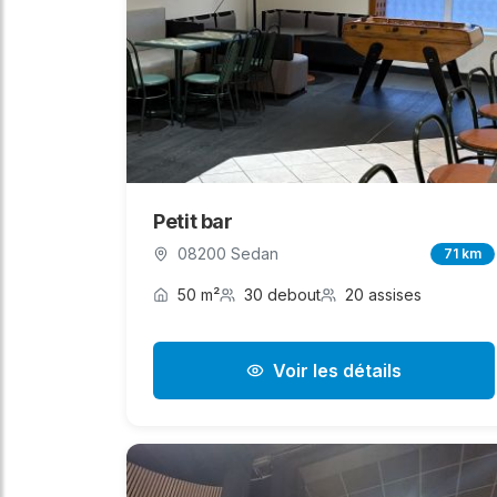
Petit bar
08200 Sedan
71 km
50 m²
30 debout
20 assises
Voir les détails