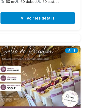
60 m²
60 debout
50 assises
Voir les détails
3