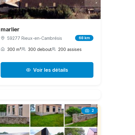
marlier
59277 Rieux-en-Cambrésis
68 km
300 m²
300 debout
200 assises
Voir les détails
2