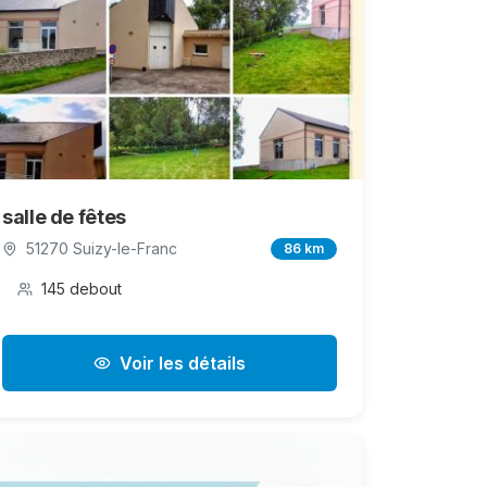
salle de fêtes
51270 Suizy-le-Franc
86 km
145 debout
Voir les détails