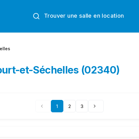
Trouver une salle en location
elles
ourt-et-Séchelles (02340)
1
2
3