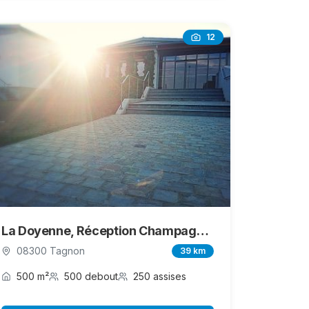
12
La Doyenne, Réception Champagne-Ardenne
08300 Tagnon
39 km
500 m²
500 debout
250 assises