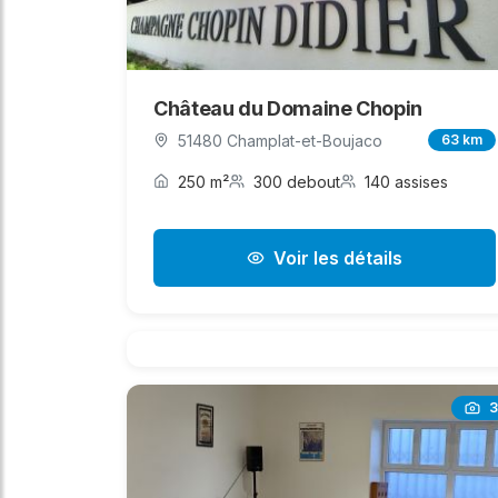
Château du Domaine Chopin
51480 Champlat-et-Boujaco
63 km
250 m²
300 debout
140 assises
Voir les détails
3