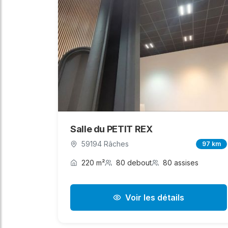
Salle du PETIT REX
59194 Râches
97 km
220 m²
80 debout
80 assises
Voir les détails