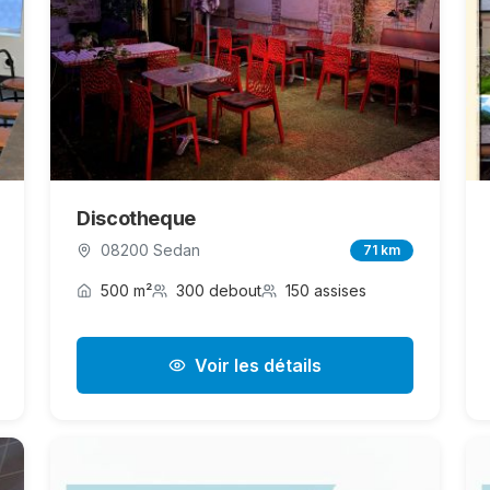
Discotheque
08200 Sedan
71 km
500 m²
300 debout
150 assises
Voir les détails