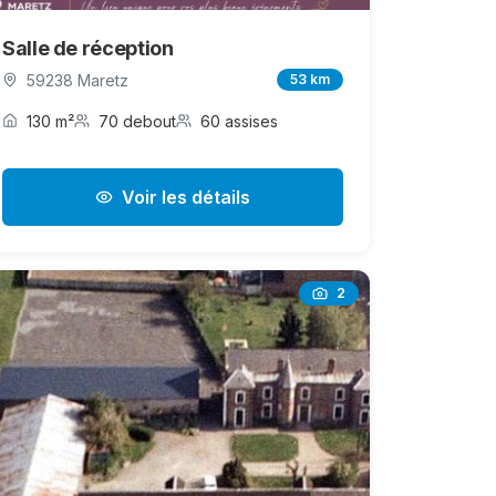
Salle de réception
59238 Maretz
53 km
130 m²
70 debout
60 assises
Voir les détails
2