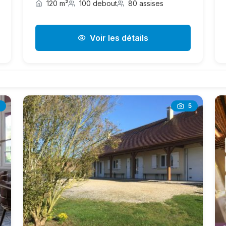
120 m²
100 debout
80 assises
Voir les détails
5