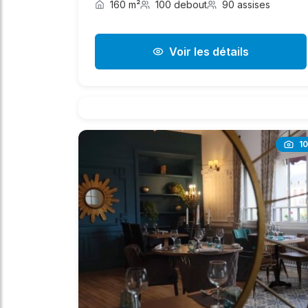
160 m²
100 debout
90 assises
Voir les détails
10