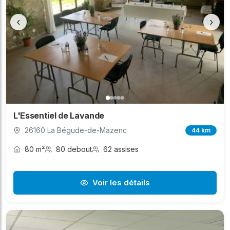
‹
›
L'Essentiel de Lavande
26160 La Bégude-de-Mazenc
44 km
80 m²
80 debout
62 assises
Voir les détails