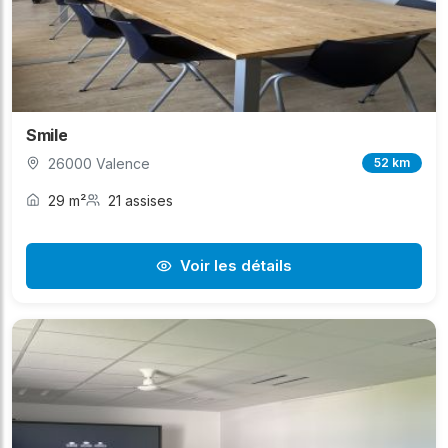
Smile
26000 Valence
52 km
29 m²
21 assises
Voir les détails