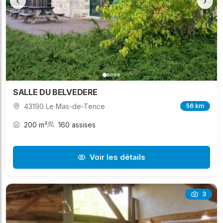
‹
›
SALLE DU BELVEDERE
43190 Le Mas-de-Tence
56 km
200 m²
160 assises
Voir les détails
3