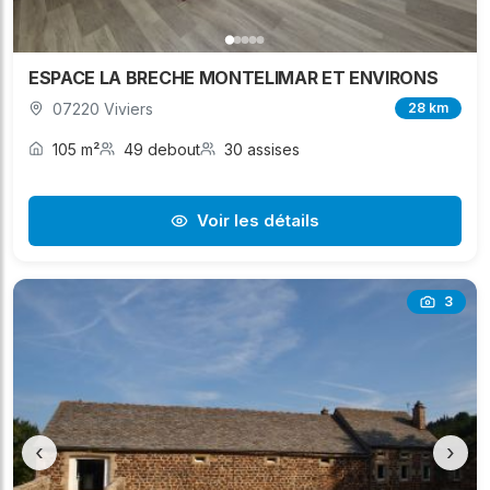
ESPACE LA BRECHE MONTELIMAR ET ENVIRONS
07220 Viviers
28 km
105 m²
49 debout
30 assises
Voir les détails
3
‹
›