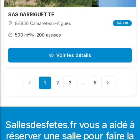
SAS GARRIGUETTE
84850 Camaret-sur-Aigues
64 km
590 m²
200 assises
Voir les détails
1
2
3
...
5
Sallesdesfetes.fr vous a aidé à
réserver une salle pour faire la