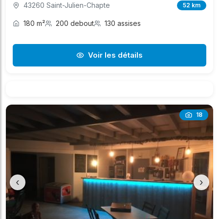
43260 Saint-Julien-Chapte
52 km
180 m²
200 debout
130 assises
Voir les détails
18
‹
›