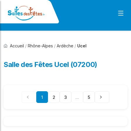
Accueil
/
Rhône-Alpes
/
Ardèche
/
Ucel
Salle des Fêtes Ucel (07200)
1
2
3
...
5