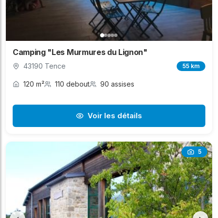
Camping "Les Murmures du Lignon"
43190 Tence
55 km
120 m²
110 debout
90 assises
Voir les détails
5