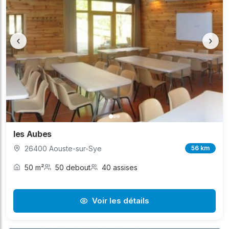
‹
›
les Aubes
26400 Aouste-sur-Sye
56 km
50 m²
50 debout
40 assises
Voir les détails