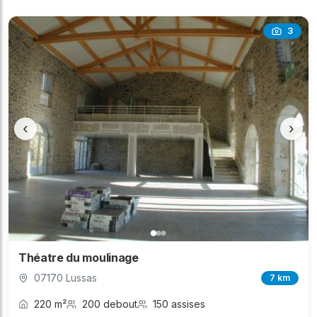
3
‹
›
Théatre du moulinage
07170 Lussas
7 km
220 m²
200 debout
150 assises