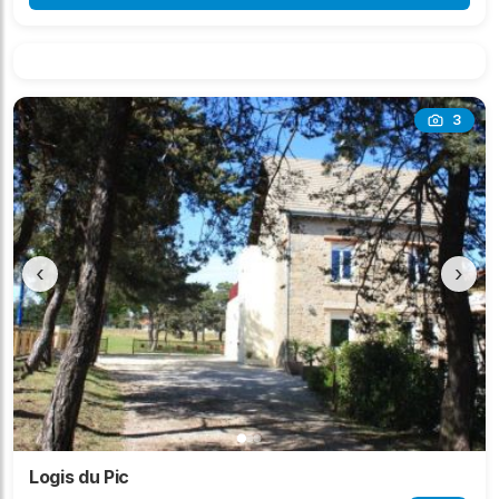
3
‹
›
Logis du Pic