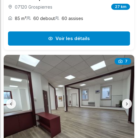
07120 Grospierres
27 km
85 m²
60 debout
60 assises
Voir les détails
7
‹
›