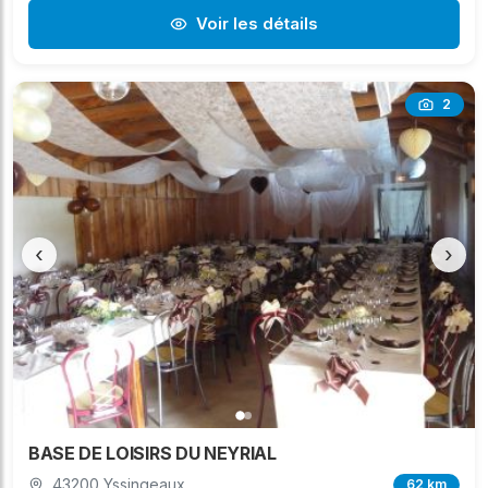
Voir les détails
2
‹
›
BASE DE LOISIRS DU NEYRIAL
43200 Yssingeaux
62 km