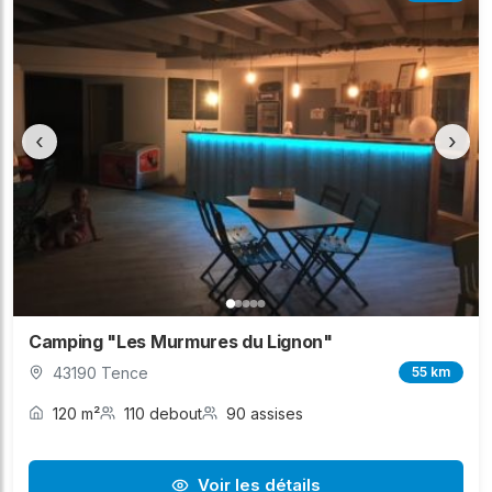
‹
›
Camping "Les Murmures du Lignon"
43190 Tence
55 km
120 m²
110 debout
90 assises
Voir les détails