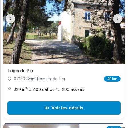
‹
›
Logis du Pic
07130 Saint-Romain-de-Ler
31 km
320 m²
400 debout
200 assises
Voir les détails