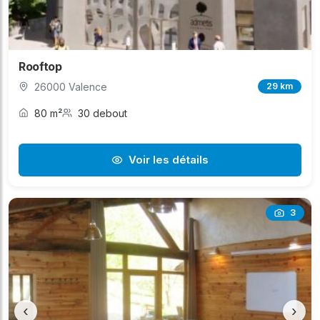
Rooftop
26000 Valence
29 km
80 m²
30 debout
Voir les détails
3
‹
›