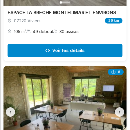
ESPACE LA BRECHE MONTELIMAR ET ENVIRONS
07220 Viviers
26 km
105 m²
49 debout
30 assises
Voir les détails
6
‹
›