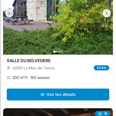
‹
›
SALLE DU BELVEDERE
43190 Le Mas-de-Tence
53 km
200 m²
160 assises
Voir les détails
18