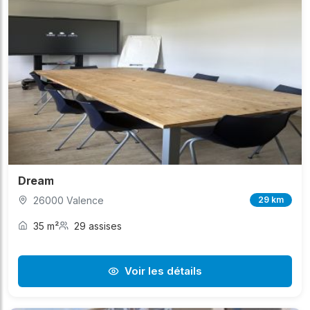
Dream
26000 Valence
29 km
35 m²
29 assises
Voir les détails