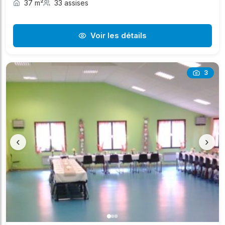
37 m²
33 assises
Voir les détails
3
‹
›