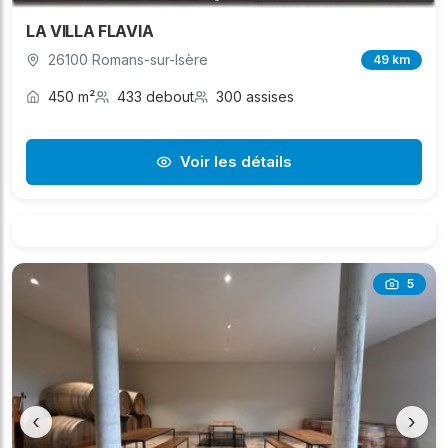
LA VILLA FLAVIA
26100 Romans-sur-Isère
49 km
450 m²
433 debout
300 assises
Voir les détails
5
‹
›