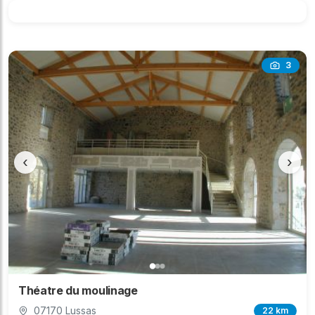
3
‹
›
Théatre du moulinage
07170 Lussas
22 km