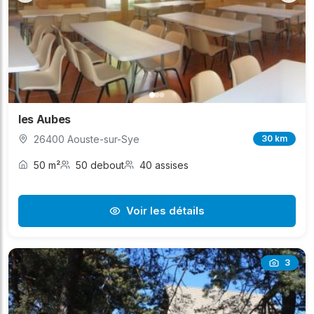
les Aubes
26400 Aouste-sur-Sye
30 km
50 m²
50 debout
40 assises
Voir les détails
3