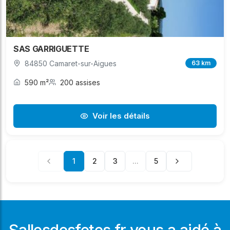
SAS GARRIGUETTE
84850 Camaret-sur-Aigues
63 km
590 m²
200 assises
Voir les détails
1
2
3
...
5
Sallesdesfetes.fr vous a aidé à