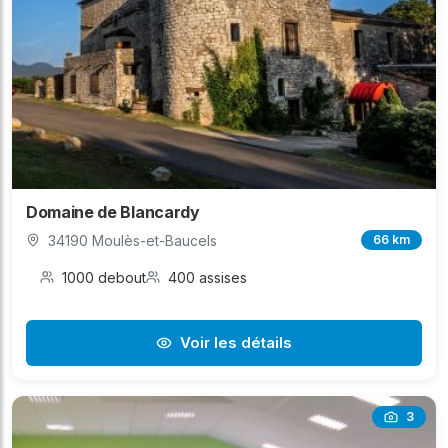
Domaine de Blancardy
34190 Moulès-et-Baucels
66 km
1000 debout
400 assises
Voir les détails
3