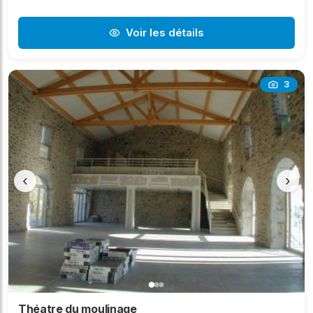
Voir les détails
3
‹
›
Théatre du moulinage