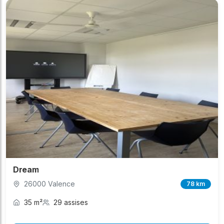
Dream
26000 Valence
78 km
35 m²
29 assises