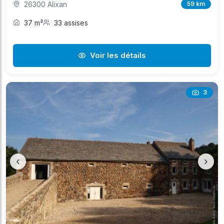
26300 Alixan
59 km
37 m²
33 assises
Voir les détails
3
‹
›