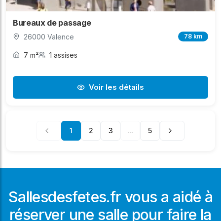
Bureaux de passage
26000 Valence
78 km
7 m²
1 assises
Voir les détails
1
2
3
...
5
Sallesdesfetes.fr vous a aidé à
réserver une salle pour faire la