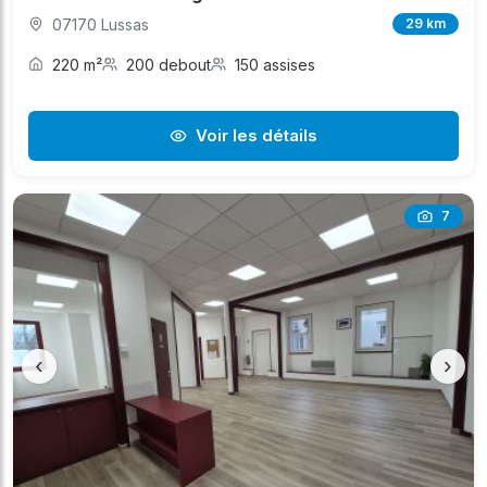
07170 Lussas
29 km
220 m²
200 debout
150 assises
Voir les détails
7
‹
›