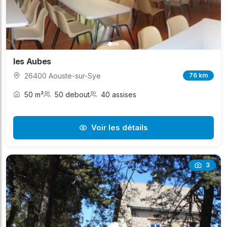
les Aubes
26400 Aouste-sur-Sye
76 km
50 m²
50 debout
40 assises
Voir les détails
3