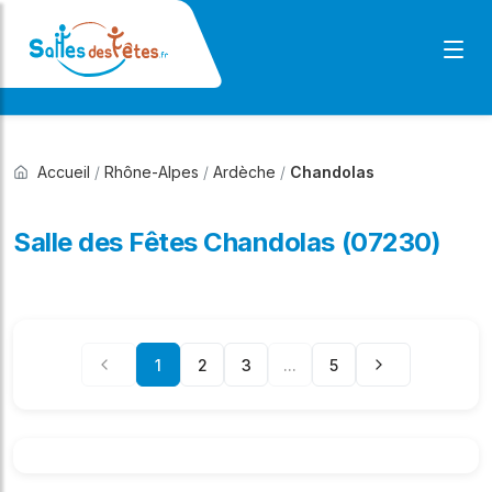
Accueil
/
Rhône-Alpes
/
Ardèche
/
Chandolas
Salle des Fêtes Chandolas (07230)
1
2
3
...
5