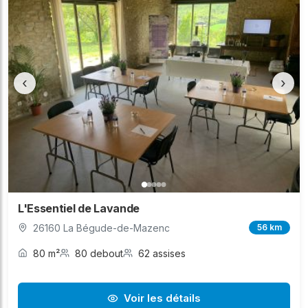
‹
›
L'Essentiel de Lavande
26160 La Bégude-de-Mazenc
56 km
80 m²
80 debout
62 assises
Voir les détails