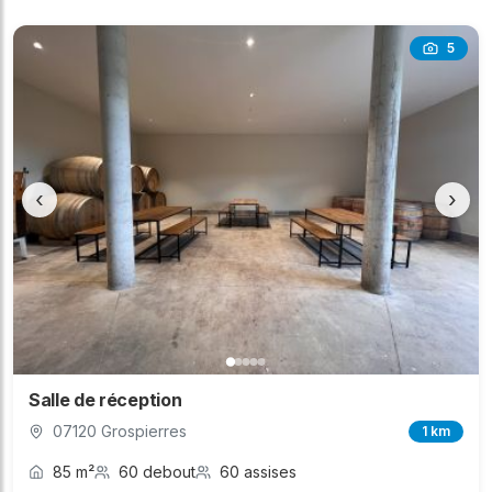
5
‹
›
Salle de réception
07120 Grospierres
1 km
85 m²
60 debout
60 assises