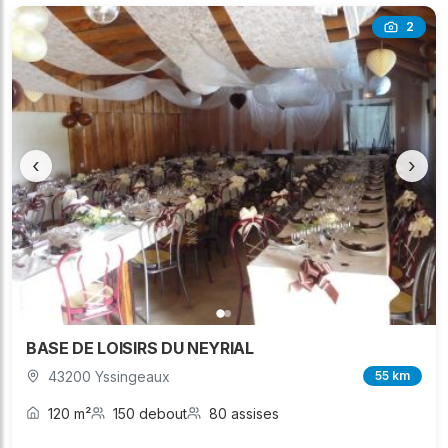
2
‹
›
BASE DE LOISIRS DU NEYRIAL
43200 Yssingeaux
55 km
120 m²
150 debout
80 assises