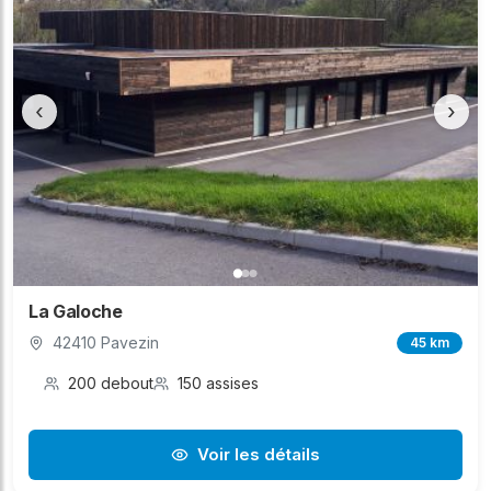
‹
›
La Galoche
42410 Pavezin
45 km
200 debout
150 assises
Voir les détails