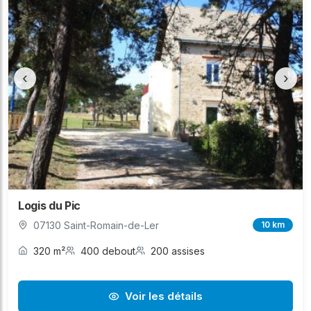
‹
›
Logis du Pic
07130 Saint-Romain-de-Ler
10 km
320 m²
400 debout
200 assises
Voir les détails