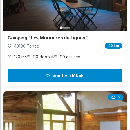
Camping "Les Murmures du Lignon"
43190 Tence
42 km
120 m²
110 debout
90 assises
Voir les détails
3