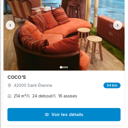
‹
›
COCO'S
42000 Saint-Étienne
54 km
214 m²
24 debout
16 assises
Voir les détails