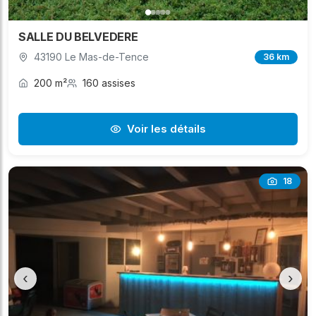
SALLE DU BELVEDERE
43190 Le Mas-de-Tence
36 km
200 m²
160 assises
Voir les détails
18
‹
›