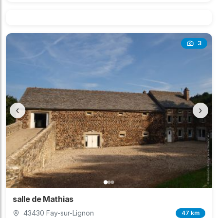
3
‹
›
salle de Mathias
43430 Fay-sur-Lignon
47 km