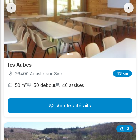
‹
›
les Aubes
26400 Aouste-sur-Sye
43 km
50 m²
50 debout
40 assises
Voir les détails
3