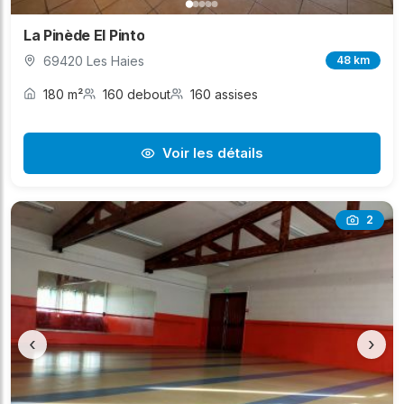
La Pinède El Pinto
69420 Les Haies
48 km
180 m²
160 debout
160 assises
Voir les détails
2
‹
›