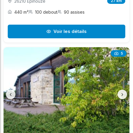
26210 Épinouze
27 km
440 m²
100 debout
90 assises
Voir les détails
5
‹
›