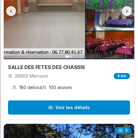
d'un gestionnaire privé, qui vous répondra pour
‹
›
discuter de vos besoins, confirmer les
disponibilités et finaliser votre réservation.
Explorez notre offre locale et trouvez la salle
parfaite pour que votre événement à Saint-Jean-
de-Muzols soit un succès.
SALLE DES FETES DES CHASSIS
26600 Mercurol
6 km
180 debout
100 assises
Voir les détails
3