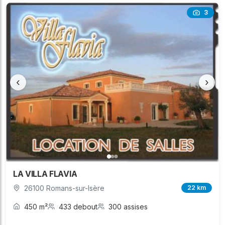
3
‹
›
LA VILLA FLAVIA
26100 Romans-sur-Isère
22 km
450 m²
433 debout
300 assises