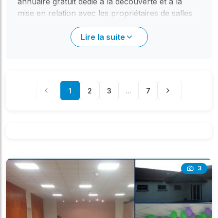
annuaire gratuit dédié à la découverte et à la
mise en relation avec les propriétaires de salles
locales. Notre plateforme met en avant l'unique
salle référencée dans cette charmante commune
Lire la suite
pour vous simplifier la recherche. Que vous
organisiez un mariage féerique, un anniversaire
festif, une réunion familiale ou professionnelle,
nous vous aidons à identifier la perle rare.
1
2
3
...
7
L'Ardèche, et plus particulièrement Saint-Jean-
de-Muzols , offre un cadre authentique pour vos
célébrations. Chaque fiche salle sur notre site
détaille les caractéristiques principales et vous
propose deux moyens de prise de contact : un
formulaire intuitif directement intégré pour une
première approche, ou les coordonnées directes
3
du propriétaire (téléphone, email) si disponibles.
Fiers de notre modèle sans commission, nous
vous garantissons un contact gratuit et direct ;
c'est le propriétaire, qu'il s'agisse de la mairie ou