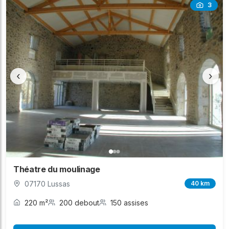
3
‹
›
Théatre du moulinage
07170 Lussas
40 km
220 m²
200 debout
150 assises