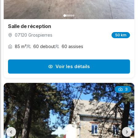
Salle de réception
07120 Grospierres
50 km
85 m²
60 debout
60 assises
Voir les détails
3
‹
›