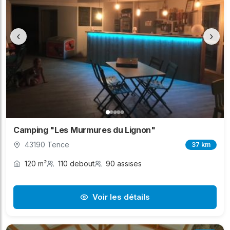
‹
›
Camping "Les Murmures du Lignon"
43190 Tence
37 km
120 m²
110 debout
90 assises
Voir les détails