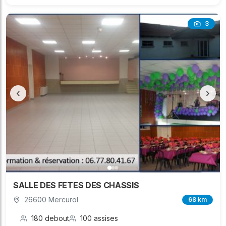
3
‹
›
SALLE DES FETES DES CHASSIS
26600 Mercurol
68 km
180 debout
100 assises