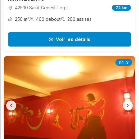
42530 Saint-Genest-Lerpt
72 km
250 m²
400 debout
200 assises
Voir les détails
3
‹
›