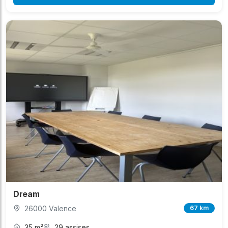
Dream
26000 Valence
67 km
35 m²
29 assises