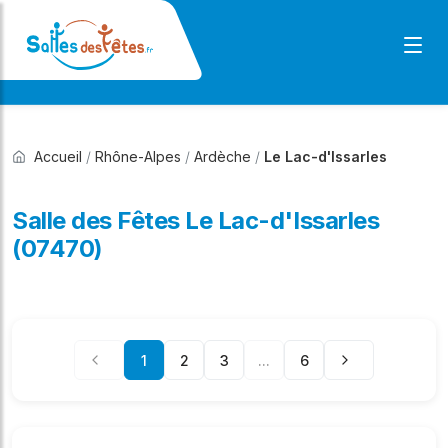
Accueil
/
Rhône-Alpes
/
Ardèche
/
Le Lac-d'Issarles
Salle des Fêtes Le Lac-d'Issarles
(07470)
1
2
3
...
6