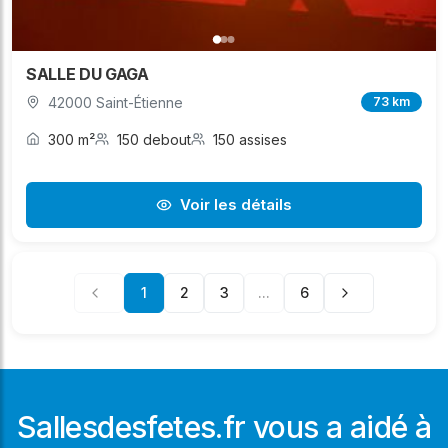
SALLE DU GAGA
42000 Saint-Étienne
73 km
300 m²
150 debout
150 assises
Voir les détails
1
2
3
...
6
Sallesdesfetes.fr vous a aidé à