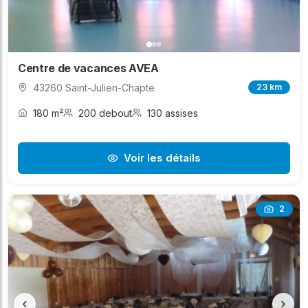
Centre de vacances AVEA
43260 Saint-Julien-Chapte
23 km
180 m²
200 debout
130 assises
Voir les détails
2
‹
›