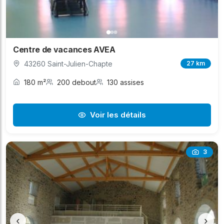
Centre de vacances AVEA
43260 Saint-Julien-Chapte
27 km
180 m²
200 debout
130 assises
Voir les détails
3
‹
›