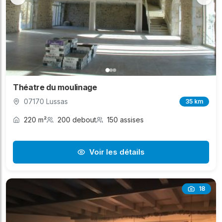
Théatre du moulinage
07170 Lussas
35 km
220 m²
200 debout
150 assises
Voir les détails
18