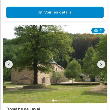
Voir les détails
3
‹
›
Domaine de Laval