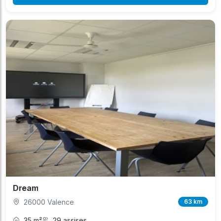
Dream
26000 Valence
63 km
35 m²
29 assises