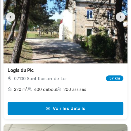
‹
›
Logis du Pic
07130 Saint-Romain-de-Ler
57 km
320 m²
400 debout
200 assises
Voir les détails