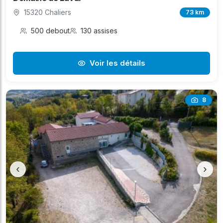
15320 Chaliers
73 km
500 debout
130 assises
Voir les détails
8
‹
›