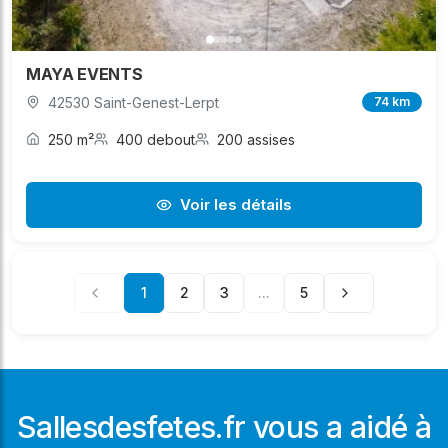
MAYA EVENTS
42530 Saint-Genest-Lerpt
74 km
250 m²
400 debout
200 assises
Voir les détails
1
2
3
...
5
Sallesdesfetes.fr vous a aidé à