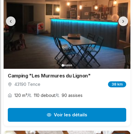
‹
›
Camping "Les Murmures du Lignon"
43190 Tence
38 km
120 m²
110 debout
90 assises
Voir les détails