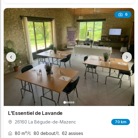
6
‹
›
L'Essentiel de Lavande
26160 La Bégude-de-Mazenc
70 km
80 m²
80 debout
62 assises