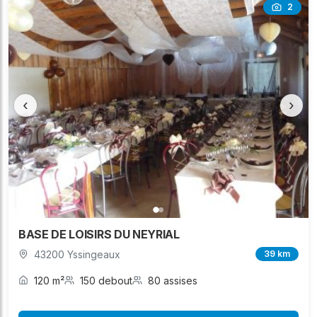
2
‹
›
BASE DE LOISIRS DU NEYRIAL
43200 Yssingeaux
39 km
120 m²
150 debout
80 assises