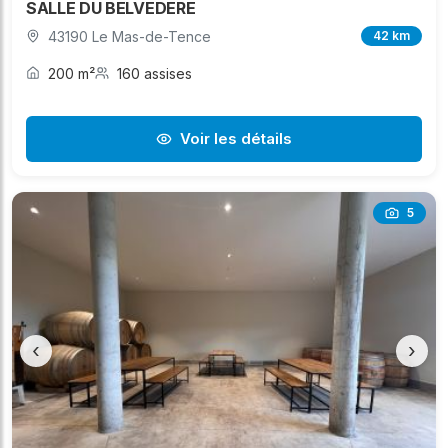
SALLE DU BELVEDERE
43190 Le Mas-de-Tence
42 km
200 m²
160 assises
Voir les détails
5
‹
›