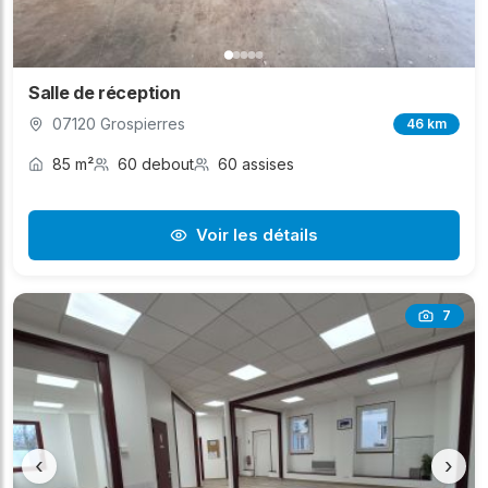
Salle de réception
07120 Grospierres
46 km
85 m²
60 debout
60 assises
Voir les détails
7
‹
›