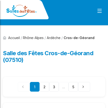
Accueil
/
Rhône-Alpes
/
Ardèche
/
Cros-de-Géorand
Salle des Fêtes Cros-de-Géorand
(07510)
1
2
3
...
5