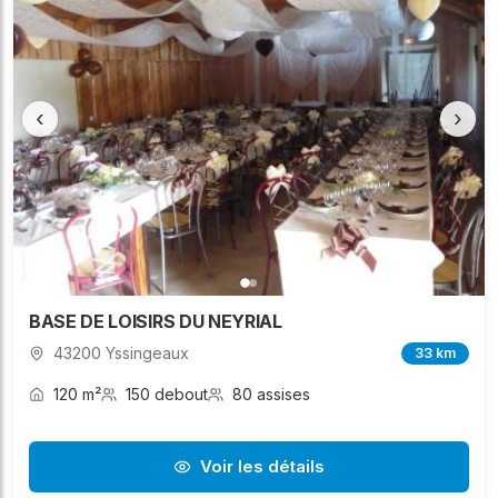
‹
›
BASE DE LOISIRS DU NEYRIAL
43200 Yssingeaux
33 km
120 m²
150 debout
80 assises
Voir les détails