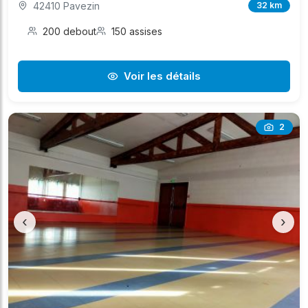
42410 Pavezin
32 km
200 debout
150 assises
Voir les détails
2
‹
›