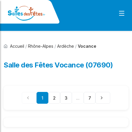
Accueil
/
Rhône-Alpes
/
Ardèche
/
Vocance
Salle des Fêtes Vocance (07690)
1
2
3
...
7