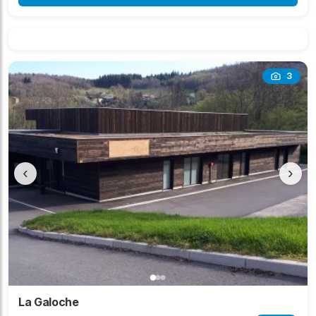
3
‹
›
La Galoche