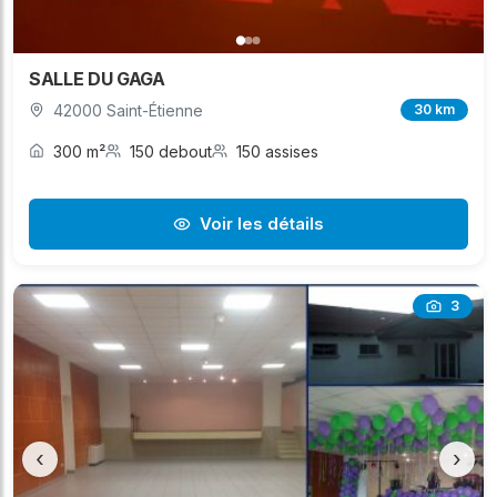
SALLE DU GAGA
42000 Saint-Étienne
30 km
300 m²
150 debout
150 assises
Voir les détails
3
‹
›