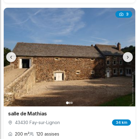
3
‹
›
salle de Mathias
43430 Fay-sur-Lignon
34 km
200 m²
120 assises