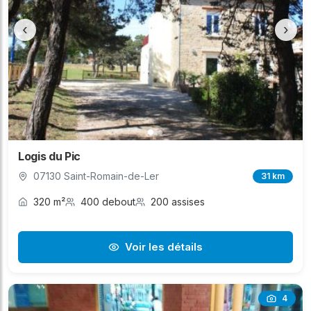
‹
›
Logis du Pic
07130 Saint-Romain-de-Ler
31 km
320 m²
400 debout
200 assises
Voir les détails
4