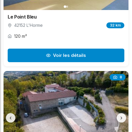
Le Point Bleu
42152 L'Horme
32 km
120 m²
Voir les détails
8
‹
›