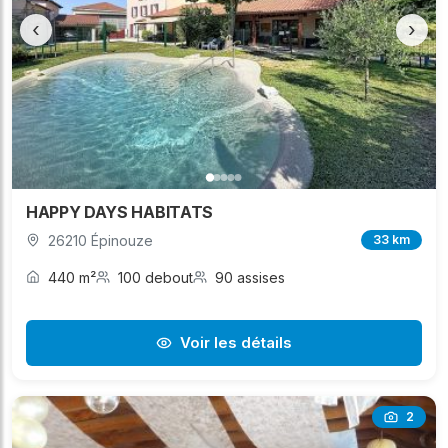
‹
›
HAPPY DAYS HABITATS
26210 Épinouze
33 km
440 m²
100 debout
90 assises
Voir les détails
2