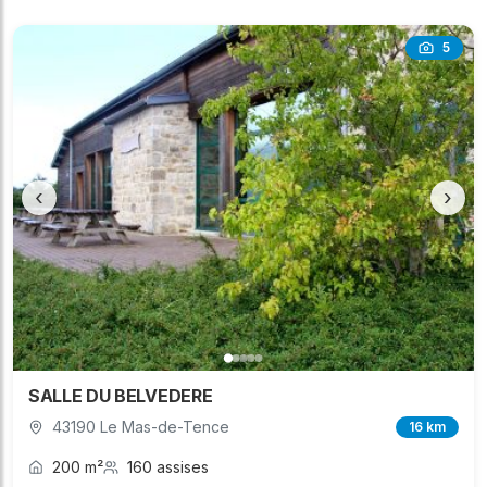
5
‹
›
SALLE DU BELVEDERE
43190 Le Mas-de-Tence
16 km
200 m²
160 assises