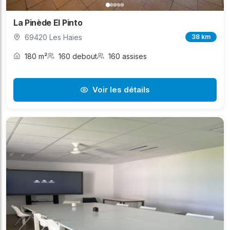
La Pinède El Pinto
69420 Les Haies
38 km
180 m²
160 debout
160 assises
Voir les détails