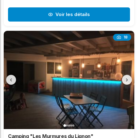
Voir les détails
18
‹
›
Camping "Les Murmures du Lignon"