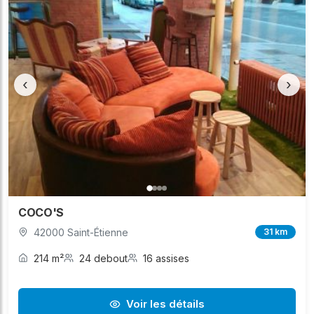
‹
›
COCO'S
42000 Saint-Étienne
31 km
214 m²
24 debout
16 assises
Voir les détails