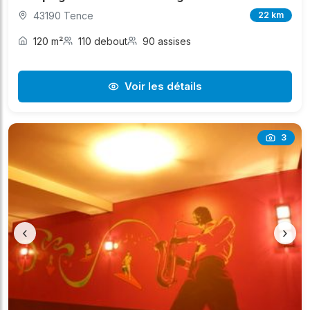
43190 Tence
22 km
120 m²
110 debout
90 assises
Voir les détails
3
‹
›