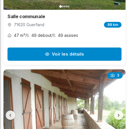
Salle communale
71620 Guerfand
88 km
47 m²
49 debout
49 assises
Voir les détails
3
‹
›