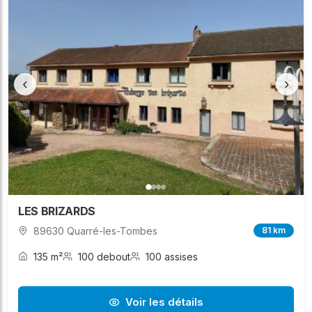
‹
›
LES BRIZARDS
89630 Quarré-les-Tombes
81 km
135 m²
100 debout
100 assises
Voir les détails