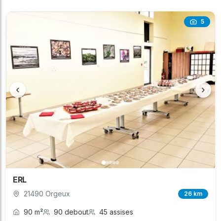
5
‹
›
ERL
21490 Orgeux
26 km
90 m²
90 debout
45 assises