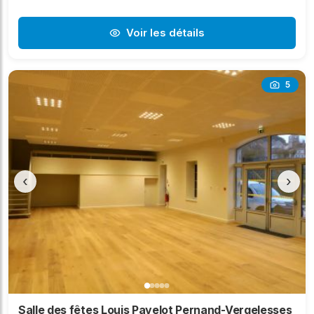
Voir les détails
5
‹
›
Salle des fêtes Louis Pavelot Pernand-Vergelesses