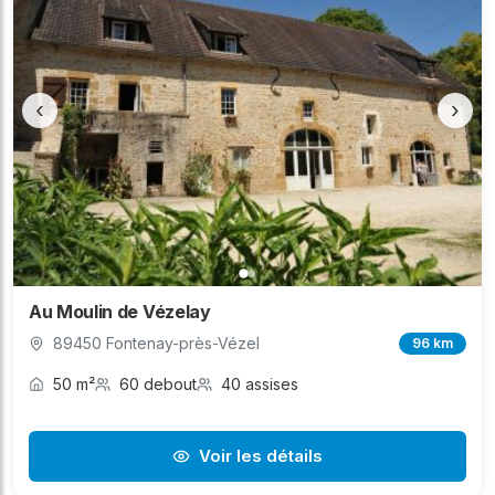
‹
›
Au Moulin de Vézelay
89450 Fontenay-près-Vézel
96 km
50 m²
60 debout
40 assises
Voir les détails