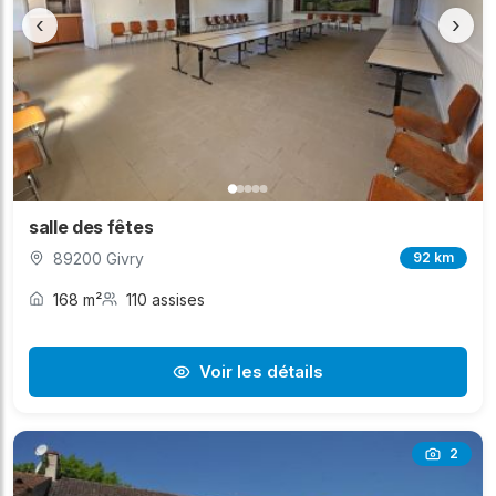
‹
›
salle des fêtes
89200 Givry
92 km
168 m²
110 assises
Voir les détails
2