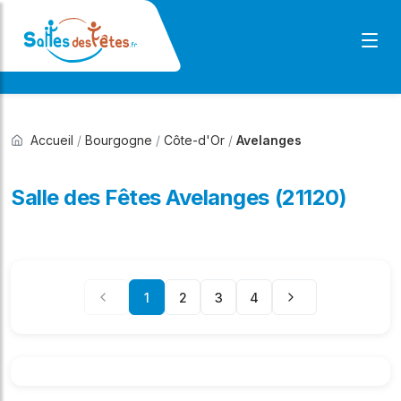
Accueil
/
Bourgogne
/
Côte-d'Or
/
Avelanges
Salle des Fêtes Avelanges (21120)
1
2
3
4