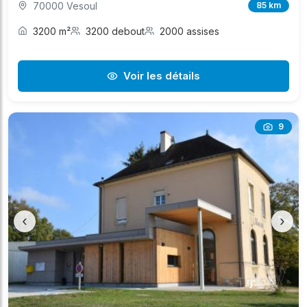
70000 Vesoul
85 km
3200 m²
3200 debout
2000 assises
Voir les détails
9
‹
›