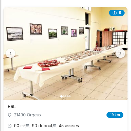
5
‹
›
ERL
21490 Orgeux
19 km
90 m²
90 debout
45 assises