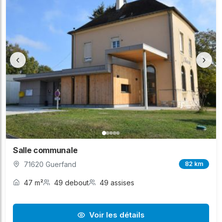
‹
›
Salle communale
71620 Guerfand
82 km
47 m²
49 debout
49 assises
Voir les détails