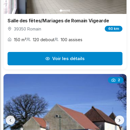
Salle des fêtes/Mariages de Romain Vigearde
39350 Romain
60 km
150 m²
120 debout
100 assises
Voir les détails
2
‹
›