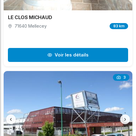
LE CLOS MICHAUD
71640 Mellecey
83 km
Voir les détails
3
‹
›