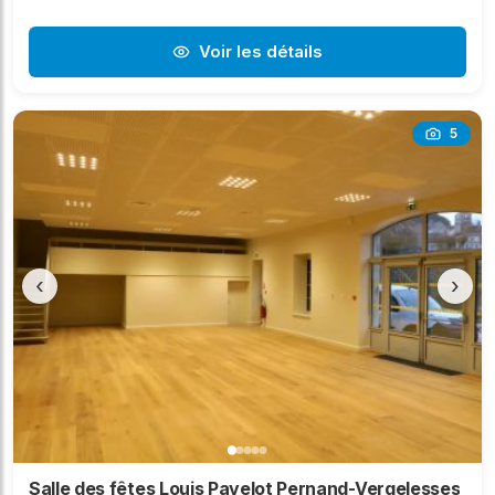
Voir les détails
5
‹
›
Salle des fêtes Louis Pavelot Pernand-Vergelesses