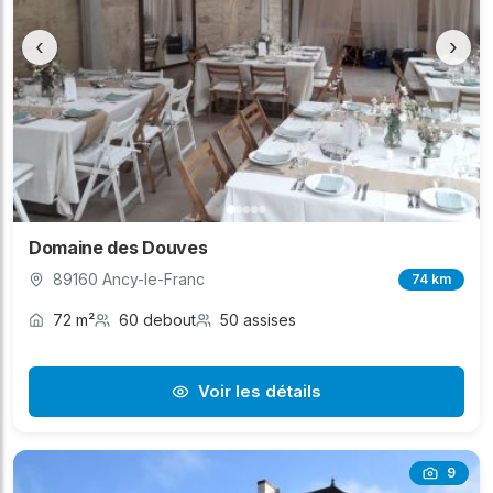
‹
›
Domaine des Douves
89160 Ancy-le-Franc
74 km
72 m²
60 debout
50 assises
Voir les détails
9