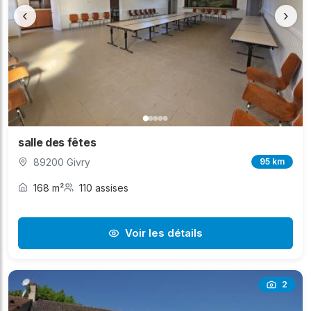
‹
›
salle des fêtes
89200 Givry
95 km
168 m²
110 assises
Voir les détails
2