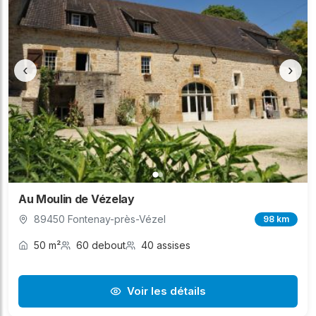
‹
›
Au Moulin de Vézelay
89450 Fontenay-près-Vézel
98 km
50 m²
60 debout
40 assises
Voir les détails