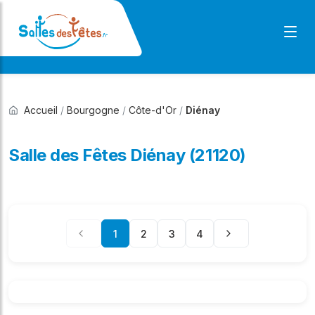
Accueil
/
Bourgogne
/
Côte-d'Or
/
Diénay
Salle des Fêtes Diénay (21120)
1
2
3
4