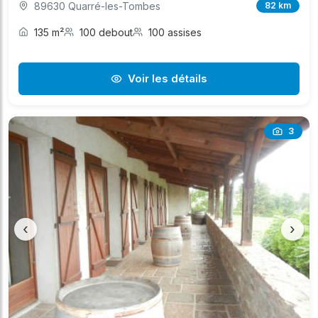
89630 Quarré-les-Tombes
82 km
135 m²
100 debout
100 assises
Voir les détails
3
‹
›