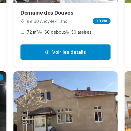
Domaine des Douves
89160 Ancy-le-Franc
79 km
72 m²
60 debout
50 assises
Voir les détails