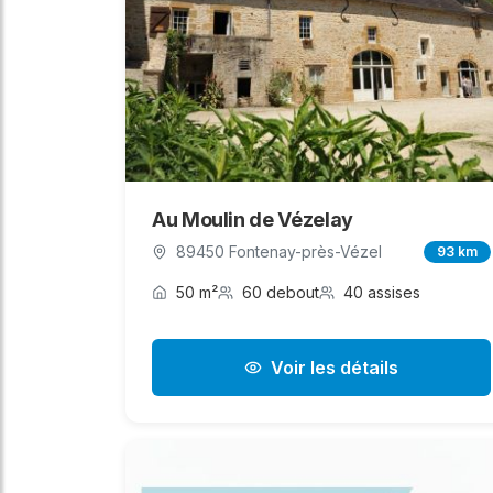
Au Moulin de Vézelay
89450 Fontenay-près-Vézel
93 km
50 m²
60 debout
40 assises
Voir les détails