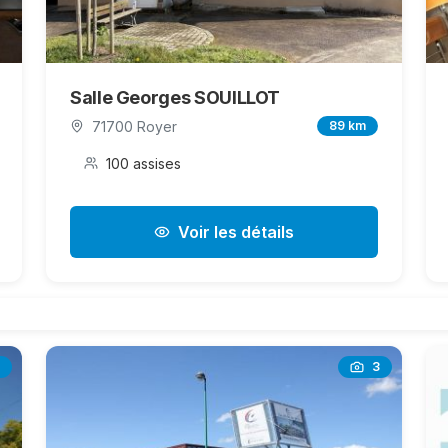
Salle Georges SOUILLOT
71700 Royer
89 km
100 assises
Voir les détails
3