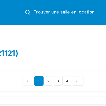
Trouver une salle en location
21121)
1
2
3
4