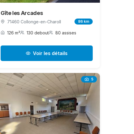
Gîte les Arcades
71460 Collonge-en-Charoll
86 km
126 m²
130 debout
80 assises
Voir les détails
5