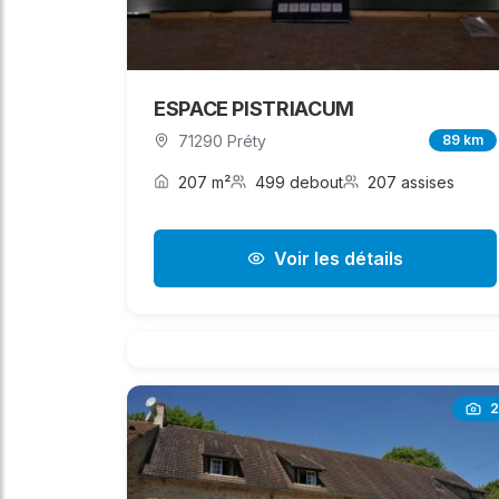
ESPACE PISTRIACUM
71290 Préty
89 km
207 m²
499 debout
207 assises
Voir les détails
2