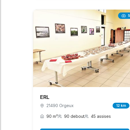
5
ERL
21490 Orgeux
12 km
90 m²
90 debout
45 assises