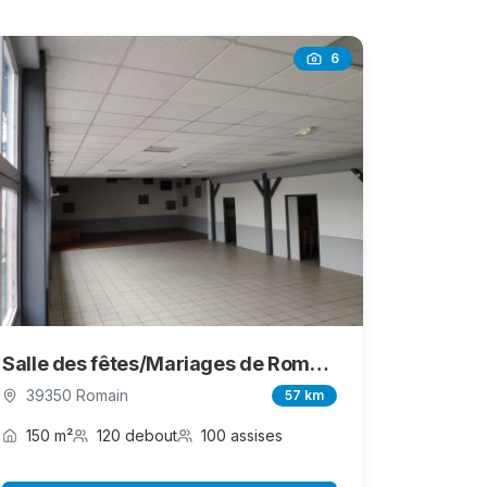
6
Salle des fêtes/Mariages de Romain Vigearde
39350 Romain
57 km
150 m²
120 debout
100 assises