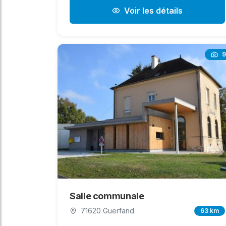
Voir les détails
9
Salle communale
71620 Guerfand
63 km