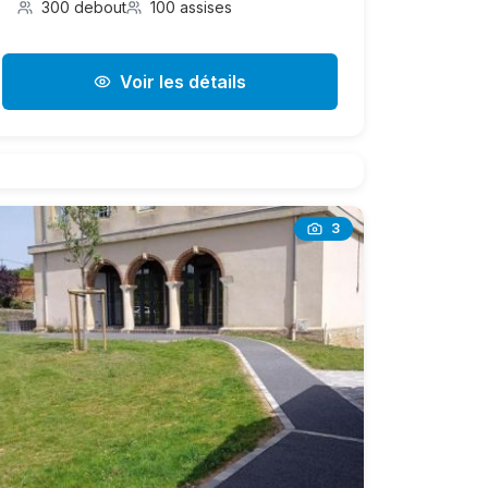
300 debout
100 assises
Voir les détails
3