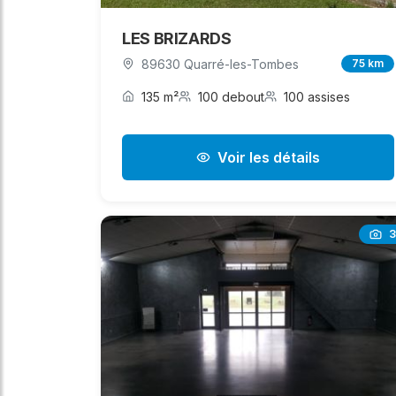
LES BRIZARDS
89630 Quarré-les-Tombes
75 km
135 m²
100 debout
100 assises
Voir les détails
3