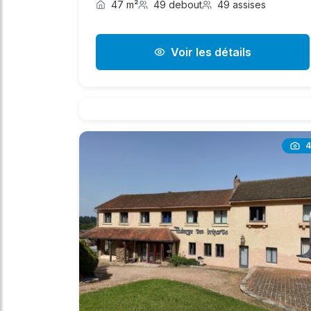
47 m²
49 debout
49 assises
Voir les détails
4