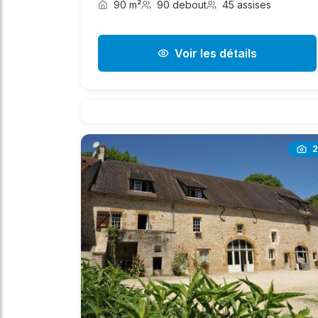
90 m²
90 debout
45 assises
Voir les détails
2