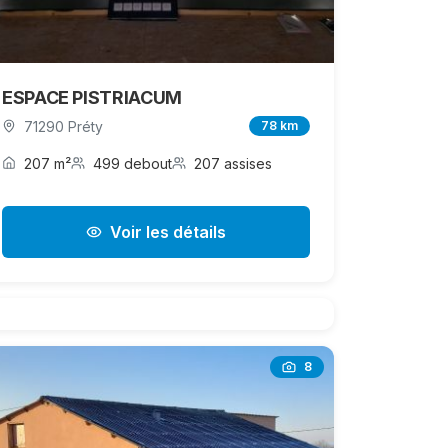
ESPACE PISTRIACUM
71290 Préty
78 km
207 m²
499 debout
207 assises
Voir les détails
8