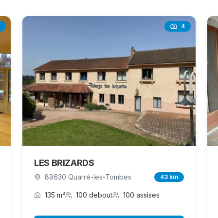
4
LES BRIZARDS
89630 Quarré-les-Tombes
43 km
135 m²
100 debout
100 assises