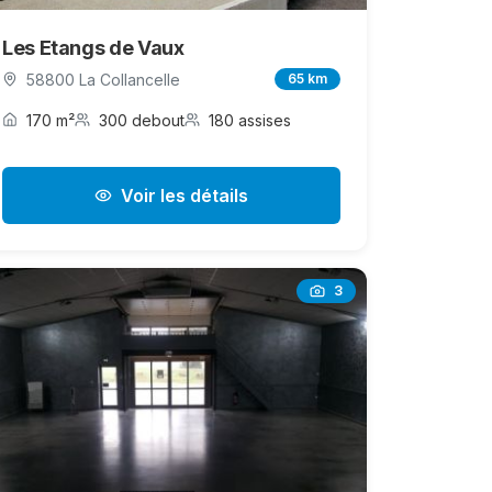
Les Etangs de Vaux
58800 La Collancelle
65 km
170 m²
300 debout
180 assises
Voir les détails
3