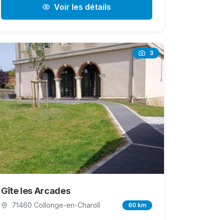
Voir les détails
3
Gîte les Arcades
71460 Collonge-en-Charoll
60 km