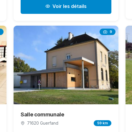
Voir les détails
9
Salle communale
71620 Guerfand
59 km