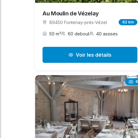
Au Moulin de Vézelay
89450 Fontenay-près-Vézel
62 km
50 m²
60 debout
40 assises
Voir les détails
6