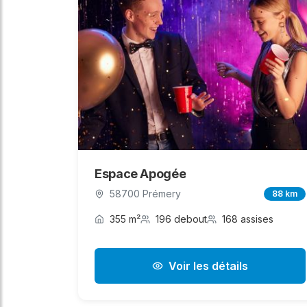
Espace Apogée
58700 Prémery
88 km
355 m²
196 debout
168 assises
Voir les détails