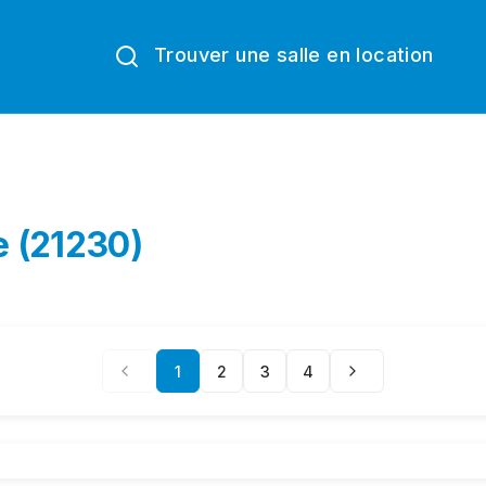
Trouver une salle en location
e (21230)
1
2
3
4