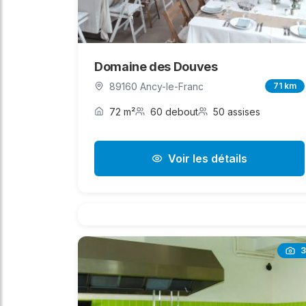
Domaine des Douves
89160 Ancy-le-Franc
71 km
72 m²
60 debout
50 assises
Voir les détails
3