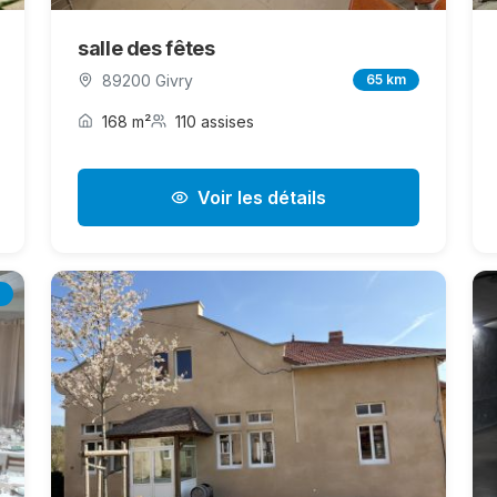
salle des fêtes
89200 Givry
65 km
168 m²
110 assises
Voir les détails