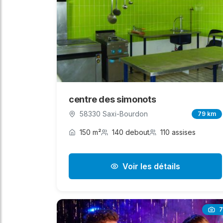
centre des simonots
58330 Saxi-Bourdon
79 km
150 m²
140 debout
110 assises
Voir les détails
7