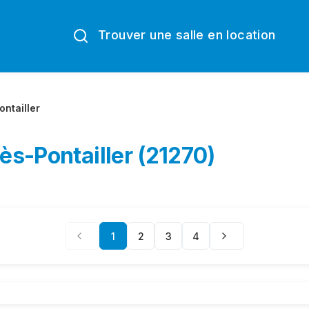
Trouver une salle en location
ontailler
lès-Pontailler (21270)
1
2
3
4