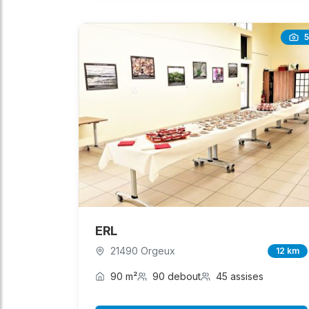
5
ERL
21490 Orgeux
12 km
90 m²
90 debout
45 assises