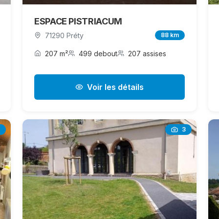
ESPACE PISTRIACUM
71290 Préty
88 km
207 m²
499 debout
207 assises
Voir les détails
3