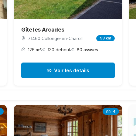
Gîte les Arcades
71460 Collonge-en-Charoll
93 km
126 m²
130 debout
80 assises
Voir les détails
4