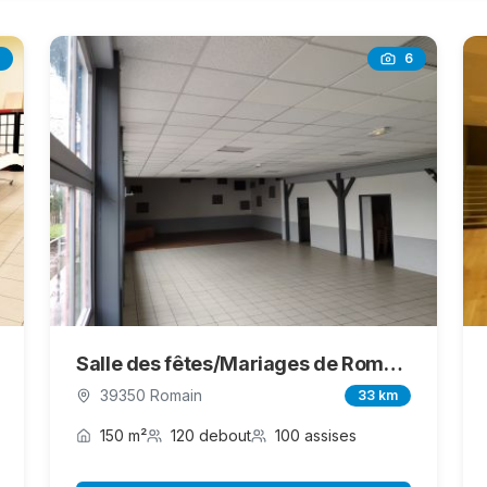
6
Salle des fêtes/Mariages de Romain Vigearde
39350 Romain
33 km
150 m²
120 debout
100 assises