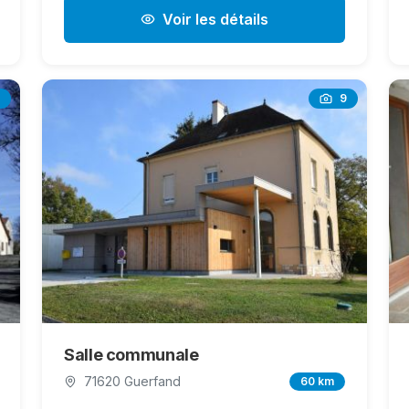
Voir les détails
9
Salle communale
71620 Guerfand
60 km