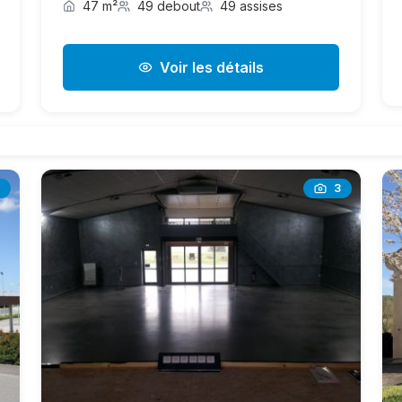
47 m²
49 debout
49 assises
Voir les détails
3