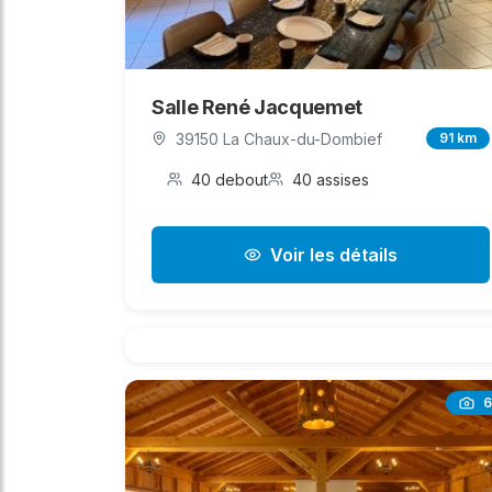
Salle René Jacquemet
39150 La Chaux-du-Dombief
91 km
40 debout
40 assises
Voir les détails
6