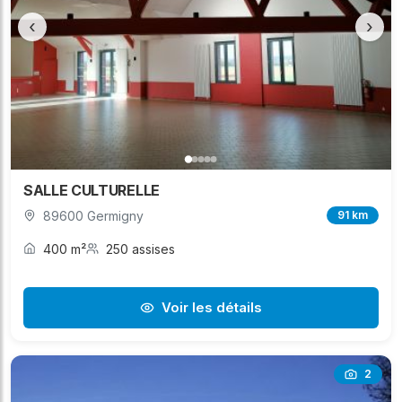
‹
›
SALLE CULTURELLE
89600 Germigny
91 km
400 m²
250 assises
Voir les détails
2