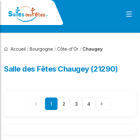
Accueil
/
Bourgogne
/
Côte-d'Or
/
Chaugey
Salle des Fêtes Chaugey (21290)
1
2
3
4