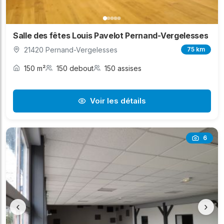
Salle des fêtes Louis Pavelot Pernand-Vergelesses
21420 Pernand-Vergelesses
75 km
150 m²
150 debout
150 assises
Voir les détails
6
‹
›