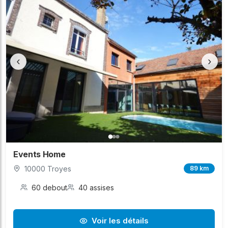
‹
›
Events Home
10000 Troyes
89 km
60 debout
40 assises
Voir les détails