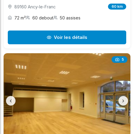
89160 Ancy-le-Franc
60 km
72 m²
60 debout
50 assises
Voir les détails
5
‹
›