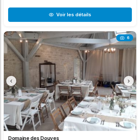
Voir les détails
6
‹
›
Domaine des Douves