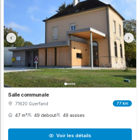
‹
›
Salle communale
71620 Guerfand
77 km
47 m²
49 debout
49 assises
Voir les détails