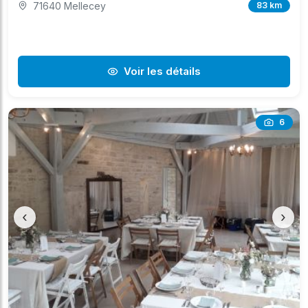
71640 Mellecey
83 km
Voir les détails
6
‹
›