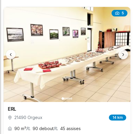
5
‹
›
ERL
21490 Orgeux
14 km
90 m²
90 debout
45 assises