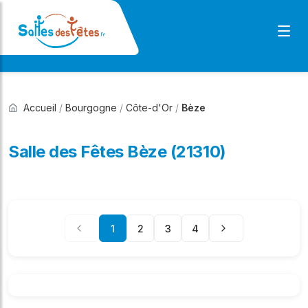
Accueil
/
Bourgogne
/
Côte-d'Or
/
Bèze
Salle des Fêtes Bèze (21310)
1
2
3
4