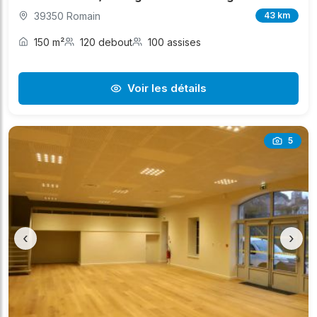
39350 Romain
43 km
150 m²
120 debout
100 assises
Voir les détails
5
‹
›