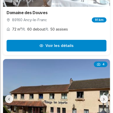
Domaine des Douves
89160 Ancy-le-Franc
91 km
72 m²
60 debout
50 assises
Voir les détails
4
‹
›