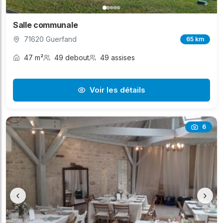
Salle communale
71620 Guerfand
65 km
47 m²
49 debout
49 assises
Voir les détails
6
‹
›