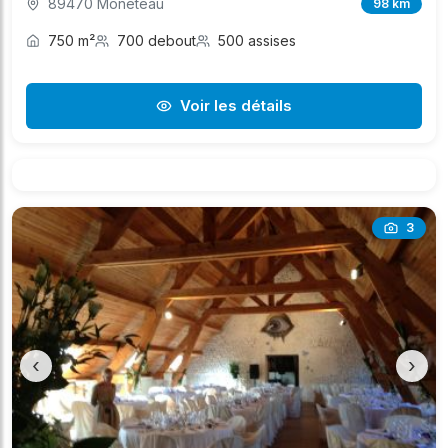
89470 Monéteau
98 km
750 m²
700 debout
500 assises
Voir les détails
3
‹
›