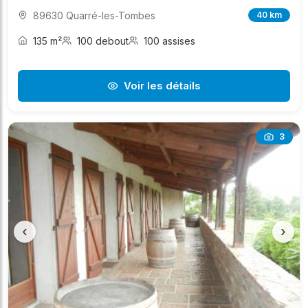
89630 Quarré-les-Tombes
40 km
135 m²
100 debout
100 assises
Voir les détails
3
‹
›