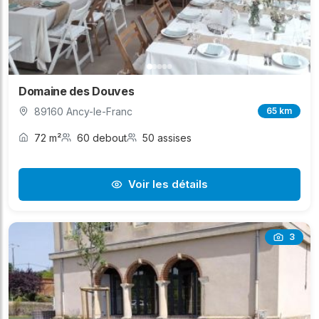
Domaine des Douves
89160 Ancy-le-Franc
65 km
72 m²
60 debout
50 assises
Voir les détails
3