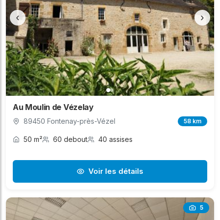
‹
›
Au Moulin de Vézelay
89450 Fontenay-près-Vézel
58 km
50 m²
60 debout
40 assises
Voir les détails
5