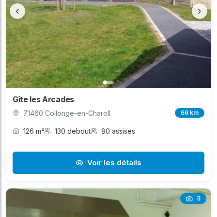
‹
›
Gîte les Arcades
71460 Collonge-en-Charoll
66 km
126 m²
130 debout
80 assises
Voir les détails
3