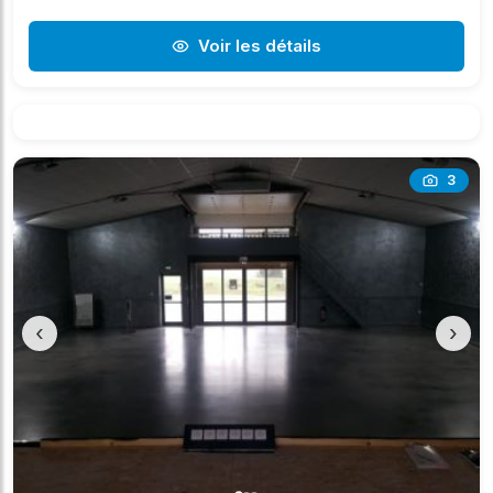
Voir les détails
3
‹
›