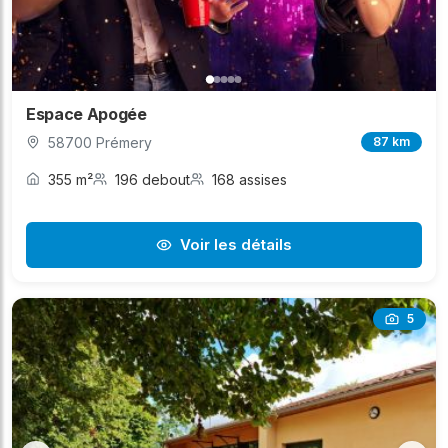
Espace Apogée
58700 Prémery
87 km
355 m²
196 debout
168 assises
Voir les détails
5