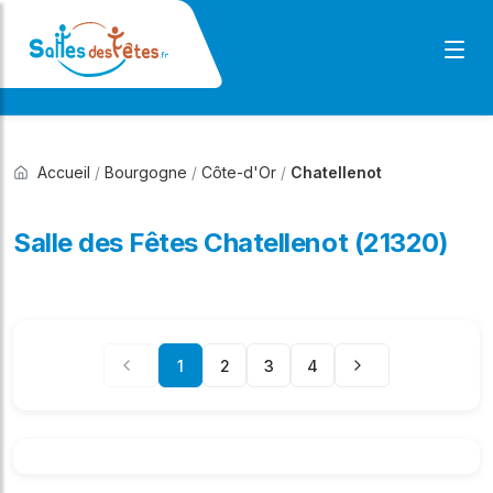
Accueil
/
Bourgogne
/
Côte-d'Or
/
Chatellenot
Salle des Fêtes Chatellenot (21320)
1
2
3
4