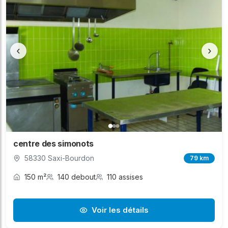
‹
›
centre des simonots
58330 Saxi-Bourdon
79 km
150 m²
140 debout
110 assises
Voir les détails