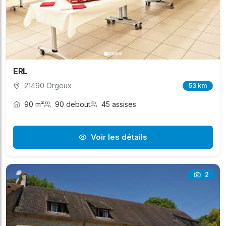
ERL
21490 Orgeux
53 km
90 m²
90 debout
45 assises
Voir les détails
2