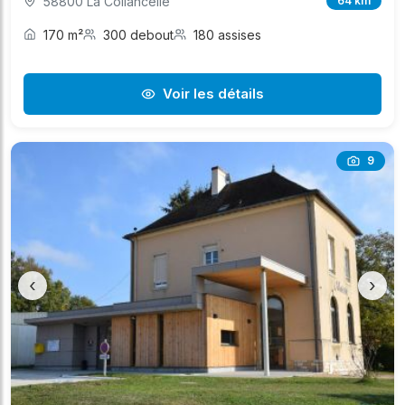
58800 La Collancelle
64 km
170 m²
300 debout
180 assises
Voir les détails
9
‹
›