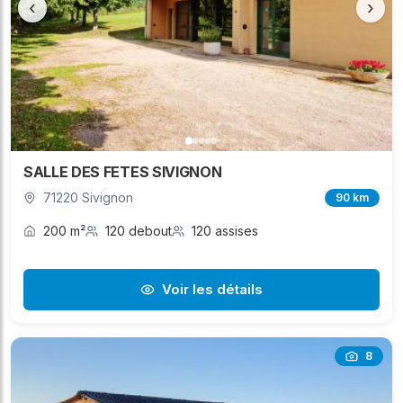
‹
›
SALLE DES FETES SIVIGNON
71220 Sivignon
90 km
200 m²
120 debout
120 assises
Voir les détails
8