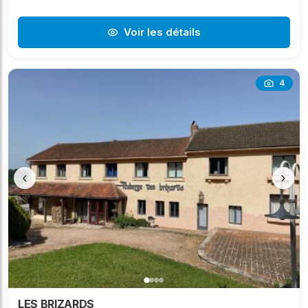
Voir les détails
4
‹
›
LES BRIZARDS