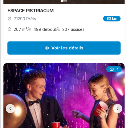
ESPACE PISTRIACUM
71290 Préty
83 km
207 m²
499 debout
207 assises
Voir les détails
7
‹
›