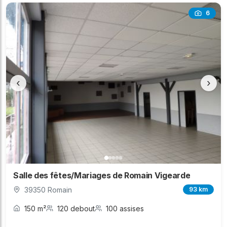
6
‹
›
Salle des fêtes/Mariages de Romain Vigearde
39350 Romain
93 km
150 m²
120 debout
100 assises