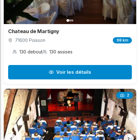
Chateau de Martigny
71600 Poisson
98 km
130 debout
130 assises
Voir les détails
2
‹
›