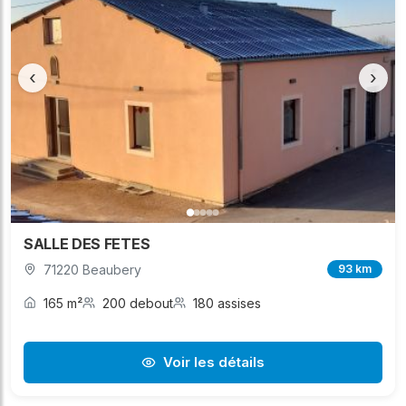
‹
›
SALLE DES FETES
71220 Beaubery
93 km
165 m²
200 debout
180 assises
Voir les détails