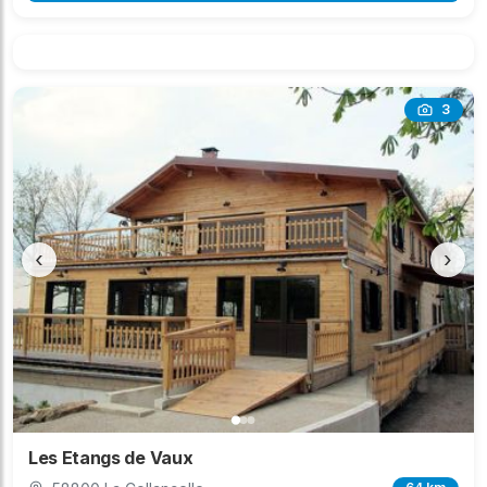
3
‹
›
Les Etangs de Vaux