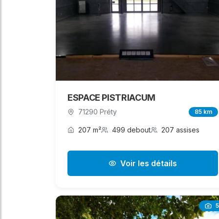
ESPACE PISTRIACUM
71290 Préty
85 km
207 m²
499 debout
207 assises
Voir les détails
5