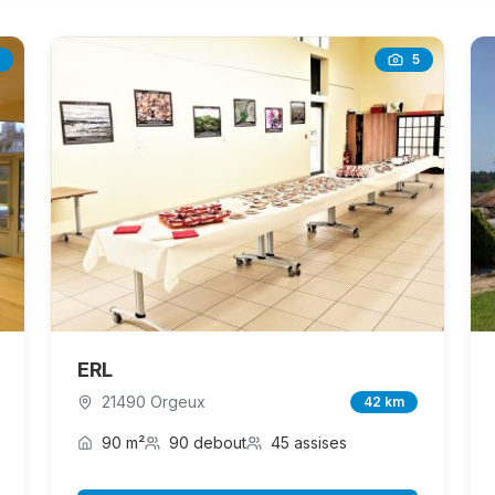
5
ERL
21490 Orgeux
42 km
90 m²
90 debout
45 assises