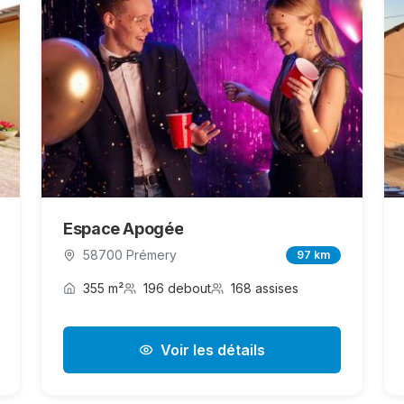
Espace Apogée
58700 Prémery
97 km
355 m²
196 debout
168 assises
Voir les détails