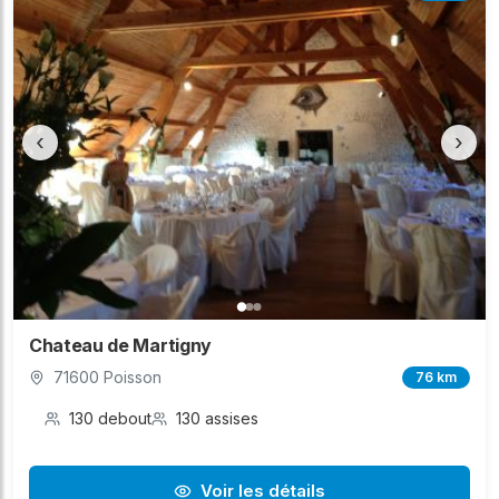
‹
›
Chateau de Martigny
71600 Poisson
76 km
130 debout
130 assises
Voir les détails