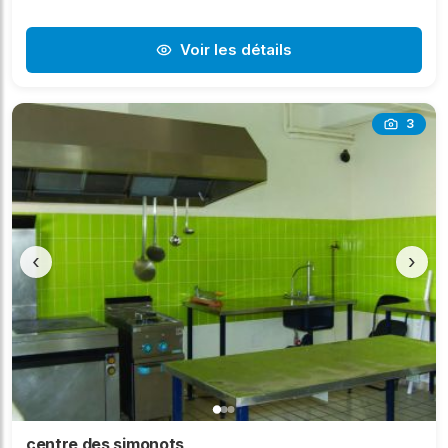
Voir les détails
3
‹
›
centre des simonots