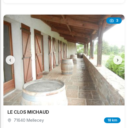
3
‹
›
LE CLOS MICHAUD
71640 Mellecey
18 km