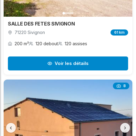
SALLE DES FETES SIVIGNON
71220 Sivignon
61 km
200 m²
120 debout
120 assises
Voir les détails
8
‹
›