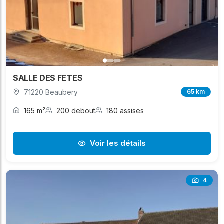
SALLE DES FETES
71220 Beaubery
65 km
165 m²
200 debout
180 assises
Voir les détails
4