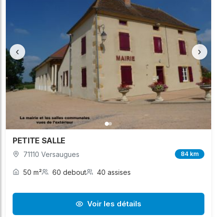
‹
›
PETITE SALLE
71110 Versaugues
84 km
50 m²
60 debout
40 assises
Voir les détails