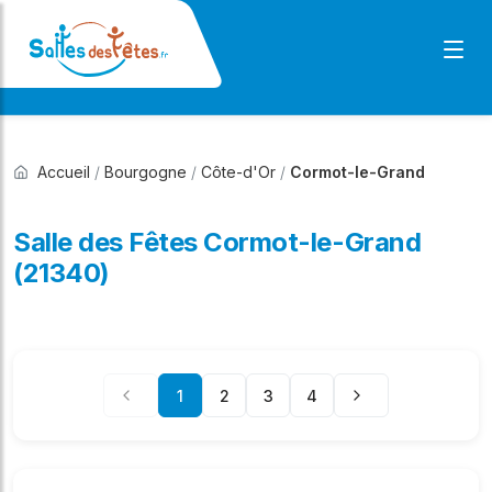
Accueil
/
Bourgogne
/
Côte-d'Or
/
Cormot-le-Grand
Salle des Fêtes Cormot-le-Grand
(21340)
1
2
3
4