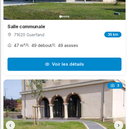
Salle communale
71620 Guerfand
35 km
47 m²
49 debout
49 assises
Voir les détails
3
‹
›