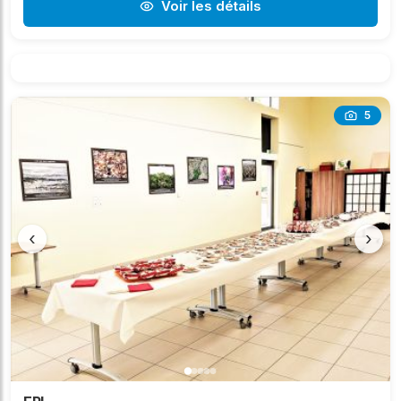
Voir les détails
5
‹
›