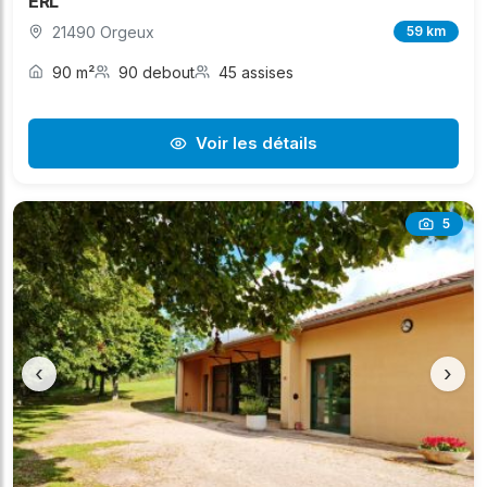
ERL
21490 Orgeux
59 km
90 m²
90 debout
45 assises
Voir les détails
5
‹
›