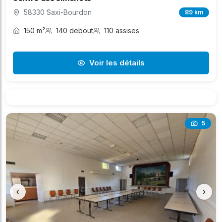
58330 Saxi-Bourdon
89 km
150 m²
140 debout
110 assises
Voir les détails
5
‹
›