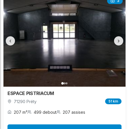
3
‹
›
ESPACE PISTRIACUM
71290 Préty
51 km
207 m²
499 debout
207 assises