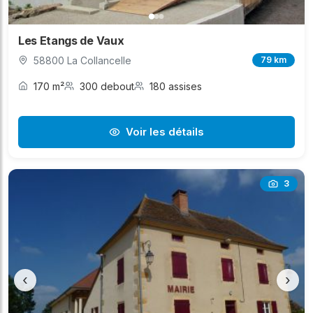
Les Etangs de Vaux
58800 La Collancelle
79 km
170 m²
300 debout
180 assises
Voir les détails
3
‹
›