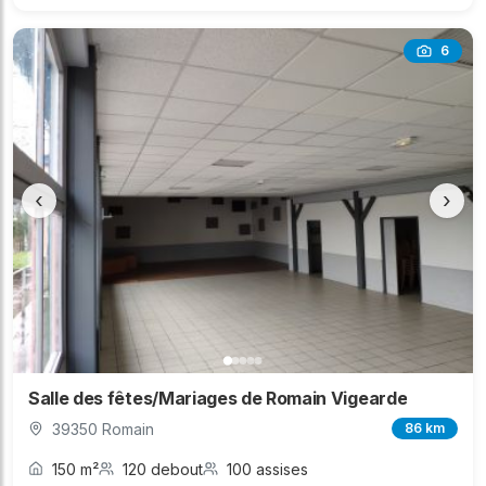
6
‹
›
Salle des fêtes/Mariages de Romain Vigearde
39350 Romain
86 km
150 m²
120 debout
100 assises