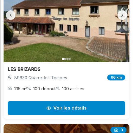
‹
›
LES BRIZARDS
89630 Quarré-les-Tombes
66 km
135 m²
100 debout
100 assises
Voir les détails
3