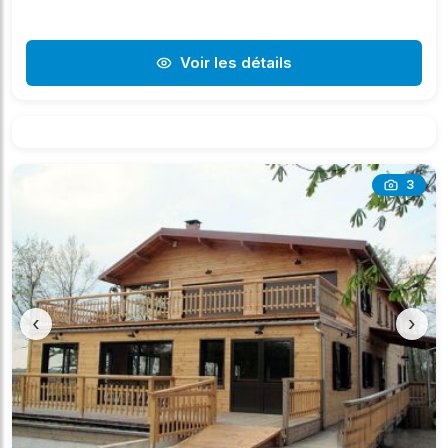
Voir les détails
3
‹
›