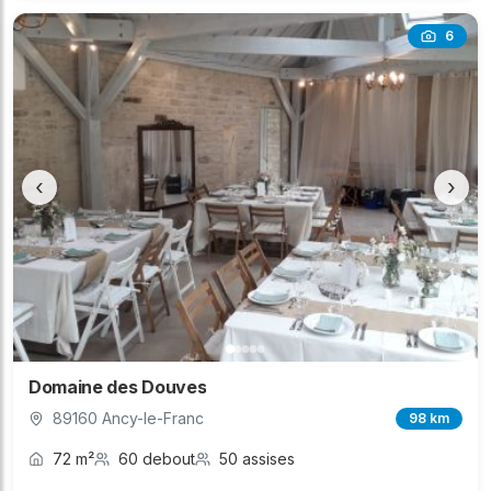
6
‹
›
Domaine des Douves
89160 Ancy-le-Franc
98 km
72 m²
60 debout
50 assises