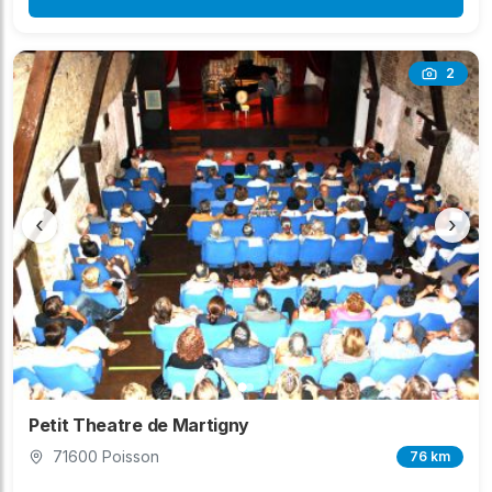
2
‹
›
Petit Theatre de Martigny
71600 Poisson
76 km