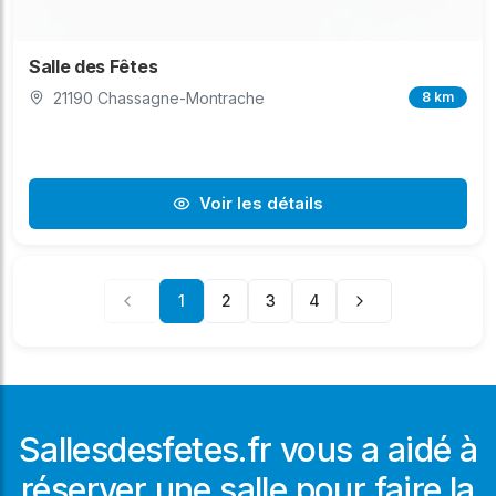
Salle des Fêtes
21190 Chassagne-Montrache
8 km
Voir les détails
1
2
3
4
Sallesdesfetes.fr vous a aidé à
réserver une salle pour faire la