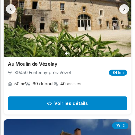
‹
›
Au Moulin de Vézelay
89450 Fontenay-près-Vézel
84 km
50 m²
60 debout
40 assises
Voir les détails
2