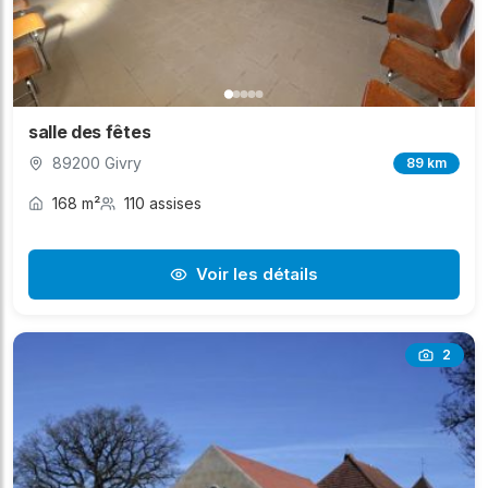
salle des fêtes
89200 Givry
89 km
168 m²
110 assises
Voir les détails
2