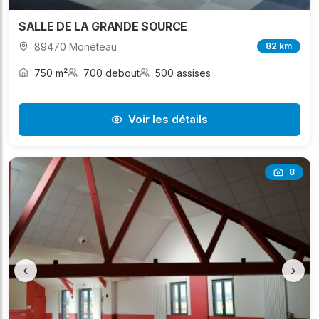
SALLE DE LA GRANDE SOURCE
89470 Monéteau
82 km
750 m²
700 debout
500 assises
Voir les détails
8
‹
›