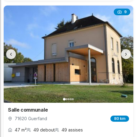
9
‹
›
Salle communale
71620 Guerfand
80 km
47 m²
49 debout
49 assises