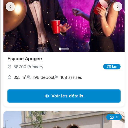
‹
›
Espace Apogée
58700 Prémery
79 km
355 m²
196 debout
168 assises
Voir les détails
3