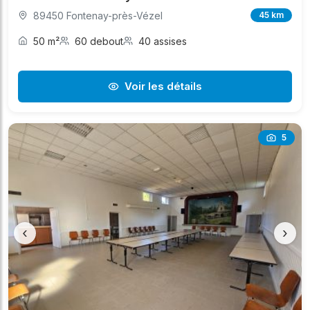
89450 Fontenay-près-Vézel
45 km
50 m²
60 debout
40 assises
Voir les détails
5
‹
›