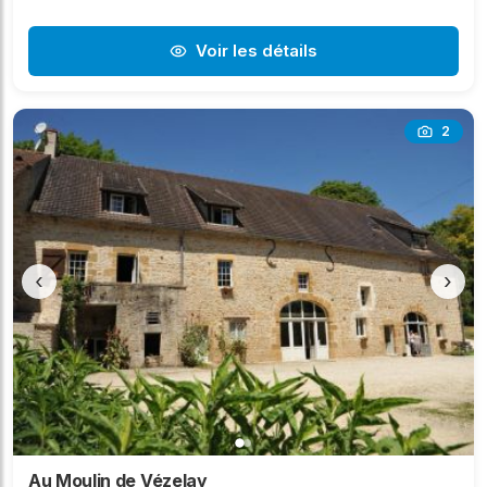
Voir les détails
2
‹
›
Au Moulin de Vézelay