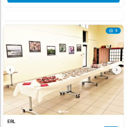
5
‹
›
ERL