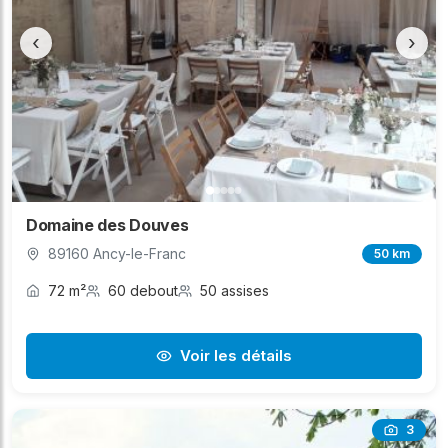
‹
›
Domaine des Douves
89160 Ancy-le-Franc
50 km
72 m²
60 debout
50 assises
Voir les détails
3