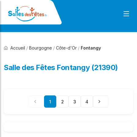
Accueil
/
Bourgogne
/
Côte-d'Or
/
Fontangy
Salle des Fêtes Fontangy (21390)
1
2
3
4