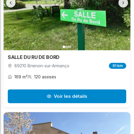
‹
›
SALLE DU RU DE BORD
89210 Brienon-sur-Armanço
91 km
169 m²
120 assises
Voir les détails