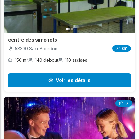
centre des simonots
58330 Saxi-Bourdon
74 km
150 m²
140 debout
110 assises
Voir les détails
7