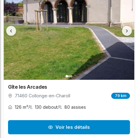
‹
›
Gîte les Arcades
71460 Collonge-en-Charoll
79 km
126 m²
130 debout
80 assises
Voir les détails