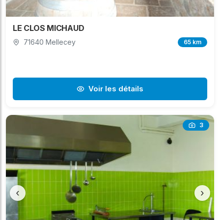
LE CLOS MICHAUD
71640 Mellecey
65 km
Voir les détails
3
‹
›