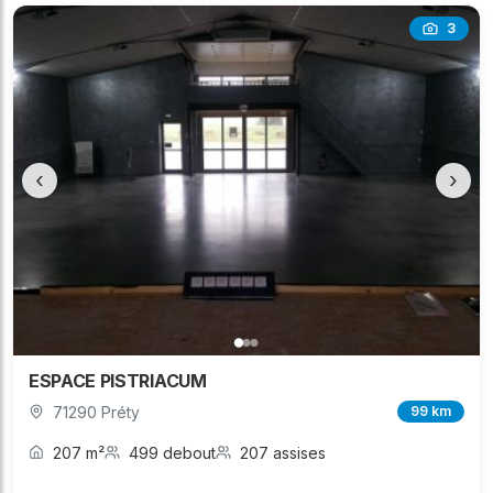
3
‹
›
ESPACE PISTRIACUM
71290 Préty
99 km
207 m²
499 debout
207 assises