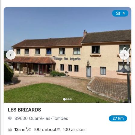
4
‹
›
LES BRIZARDS
89630 Quarré-les-Tombes
27 km
135 m²
100 debout
100 assises