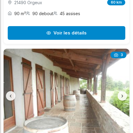
21490 Orgeux
60 km
90 m²
90 debout
45 assises
Voir les détails
3
‹
›