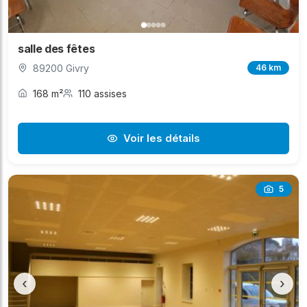
salle des fêtes
89200 Givry
46 km
168 m²
110 assises
Voir les détails
5
‹
›