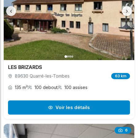
‹
›
LES BRIZARDS
89630 Quarré-les-Tombes
63 km
135 m²
100 debout
100 assises
Voir les détails
6