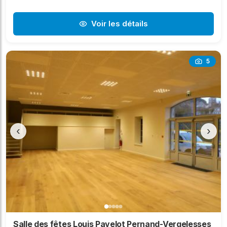
Voir les détails
5
‹
›
Salle des fêtes Louis Pavelot Pernand-Vergelesses