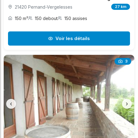
21420 Pernand-Vergelesses
27 km
150 m²
150 debout
150 assises
Voir les détails
3
‹
›