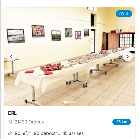
5
‹
›
ERL
21490 Orgeux
25 km
90 m²
90 debout
45 assises