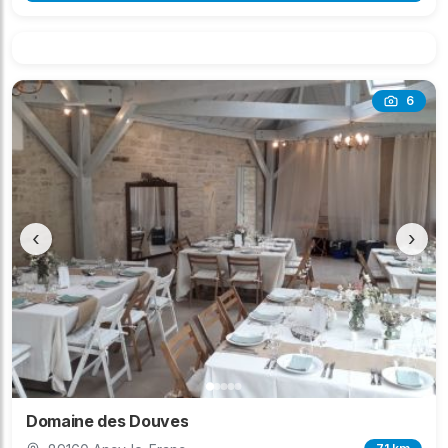
6
‹
›
Domaine des Douves