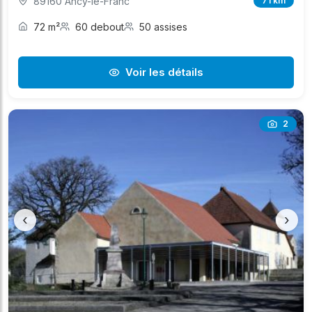
89160 Ancy-le-Franc
71 km
72 m²
60 debout
50 assises
Voir les détails
2
‹
›