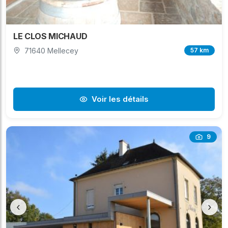
LE CLOS MICHAUD
71640 Mellecey
57 km
Voir les détails
9
‹
›