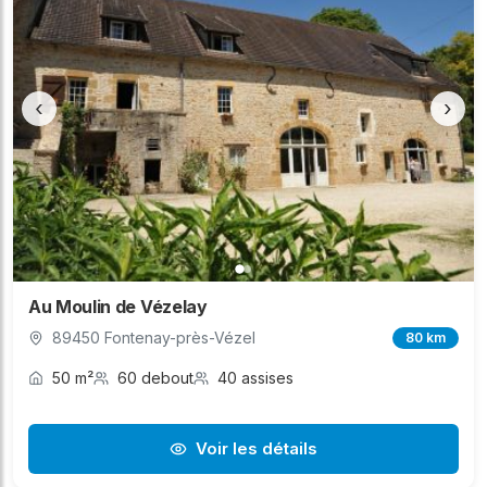
‹
›
Au Moulin de Vézelay
89450 Fontenay-près-Vézel
80 km
50 m²
60 debout
40 assises
Voir les détails