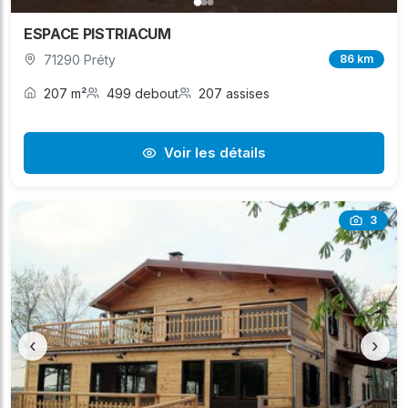
ESPACE PISTRIACUM
71290 Préty
86 km
207 m²
499 debout
207 assises
Voir les détails
3
‹
›