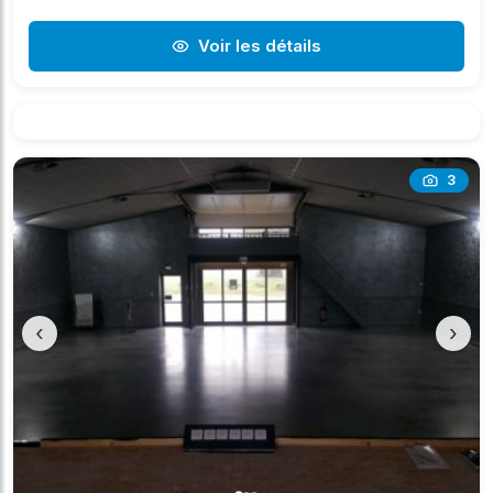
Voir les détails
3
‹
›