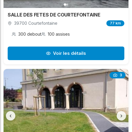
SALLE DES FETES DE COURTEFONTAINE
39700 Courtefontaine
77 km
300 debout
100 assises
Voir les détails
3
‹
›