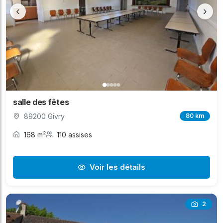
‹
›
salle des fêtes
89200 Givry
80 km
168 m²
110 assises
Voir les détails
2