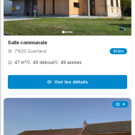
Salle communale
71620 Guerfand
61 km
47 m²
49 debout
49 assises
Voir les détails
4