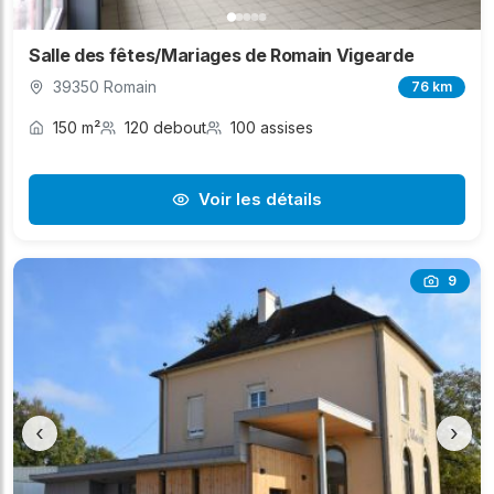
Salle des fêtes/Mariages de Romain Vigearde
39350 Romain
76 km
150 m²
120 debout
100 assises
Voir les détails
9
‹
›