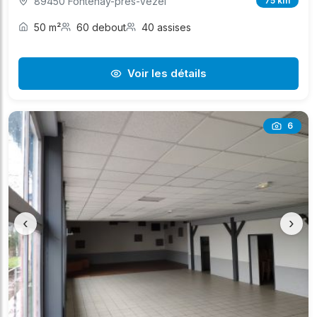
89450 Fontenay-près-Vézel
75 km
50 m²
60 debout
40 assises
Voir les détails
6
‹
›