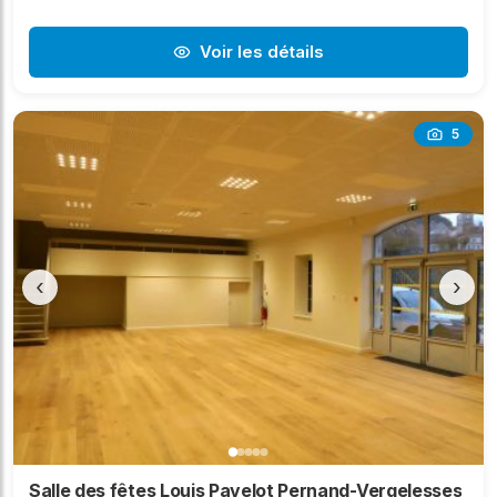
Voir les détails
5
‹
›
Salle des fêtes Louis Pavelot Pernand-Vergelesses