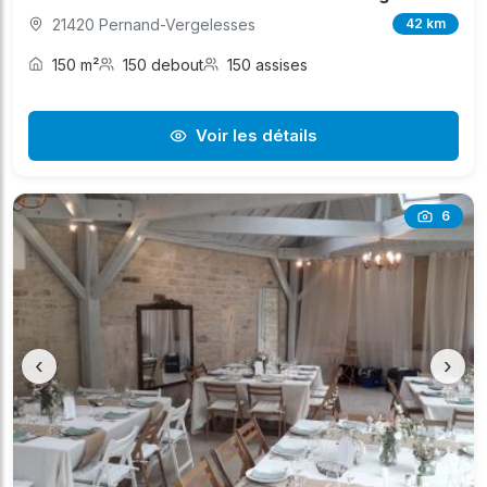
21420 Pernand-Vergelesses
42 km
150 m²
150 debout
150 assises
Voir les détails
6
‹
›