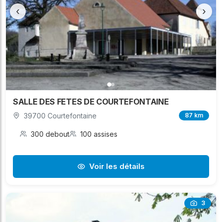
‹
›
SALLE DES FETES DE COURTEFONTAINE
39700 Courtefontaine
87 km
300 debout
100 assises
Voir les détails
3