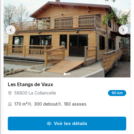
‹
›
Les Etangs de Vaux
58800 La Collancelle
90 km
170 m²
300 debout
180 assises
Voir les détails