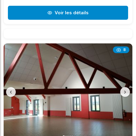
Voir les détails
8
‹
›