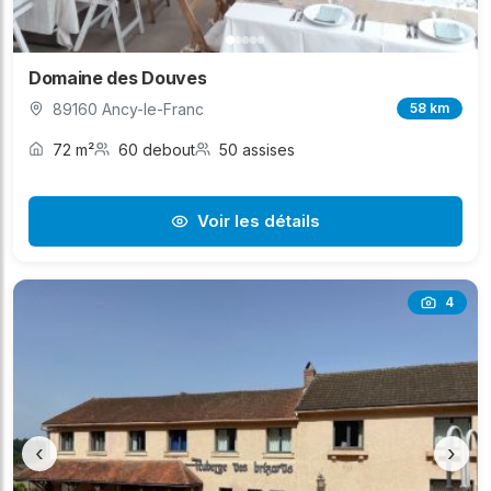
Domaine des Douves
89160 Ancy-le-Franc
58 km
72 m²
60 debout
50 assises
Voir les détails
4
‹
›