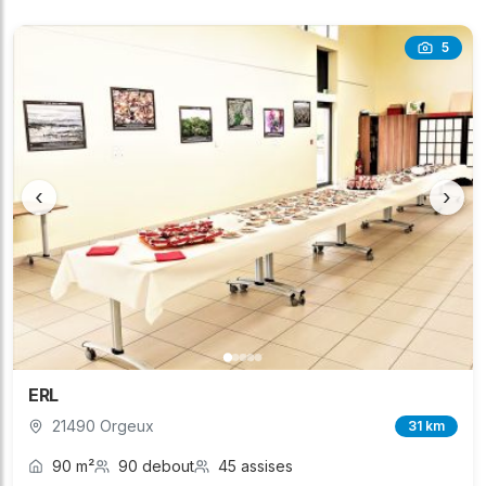
5
‹
›
ERL
21490 Orgeux
31 km
90 m²
90 debout
45 assises