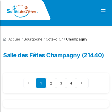
Accueil
/
Bourgogne
/
Côte-d'Or
/
Champagny
Salle des Fêtes Champagny (21440)
1
2
3
4