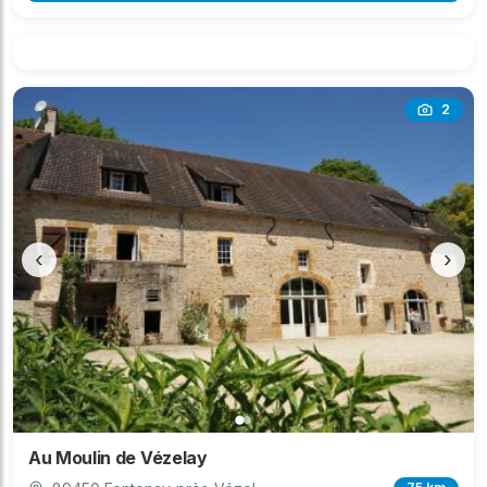
2
‹
›
Au Moulin de Vézelay