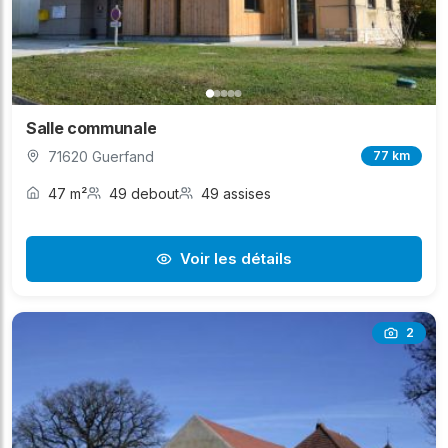
Salle communale
71620 Guerfand
77 km
47 m²
49 debout
49 assises
Voir les détails
2