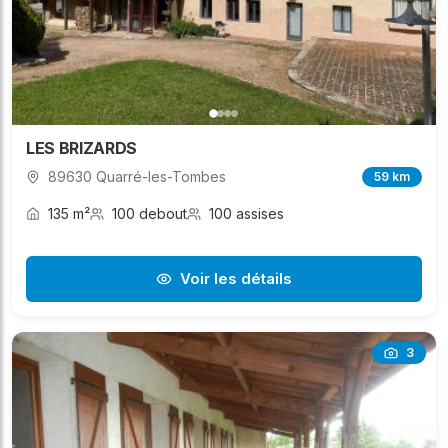
LES BRIZARDS
89630 Quarré-les-Tombes
59 km
135 m²
100 debout
100 assises
Voir les détails
3