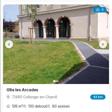
3
‹
›
Gîte les Arcades
71460 Collonge-en-Charoll
92 km
126 m²
130 debout
80 assises