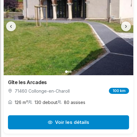
‹
›
Gîte les Arcades
71460 Collonge-en-Charoll
100 km
126 m²
130 debout
80 assises
Voir les détails