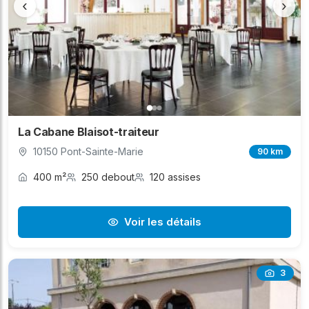
‹
›
La Cabane Blaisot-traiteur
10150 Pont-Sainte-Marie
90 km
400 m²
250 debout
120 assises
Voir les détails
3