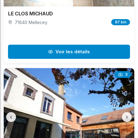
LE CLOS MICHAUD
71640 Mellecey
87 km
Voir les détails
3
‹
›