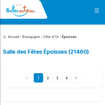
Accueil
/
Bourgogne
/
Côte-d'Or
/
Époisses
Salle des Fêtes Époisses (21460)
1
2
3
4