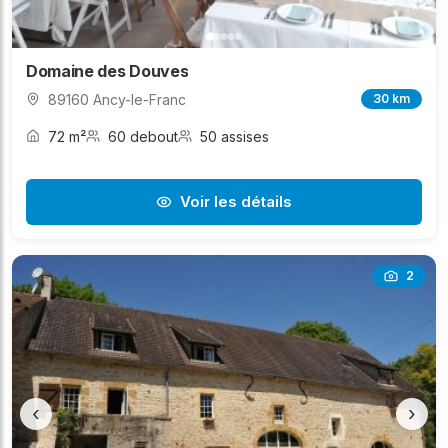
Domaine des Douves
89160 Ancy-le-Franc
30 km
72 m²
60 debout
50 assises
Voir les détails
2
‹
›