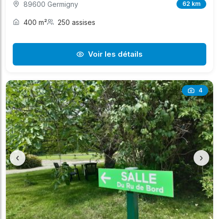
89600 Germigny
62 km
400 m²
250 assises
Voir les détails
4
‹
›