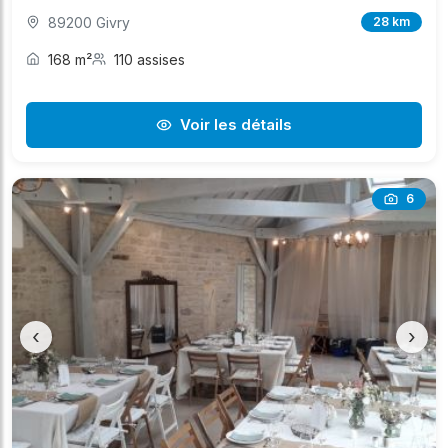
89200 Givry
28 km
168 m²
110 assises
Voir les détails
6
‹
›