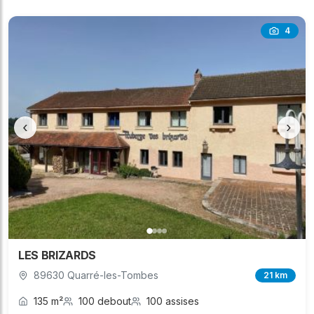
4
‹
›
LES BRIZARDS
89630 Quarré-les-Tombes
21 km
135 m²
100 debout
100 assises