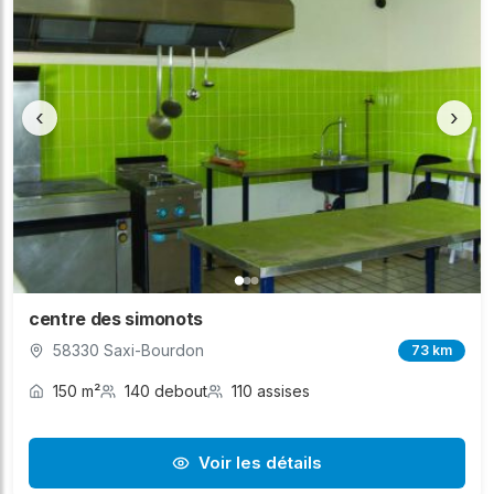
‹
›
centre des simonots
58330 Saxi-Bourdon
73 km
150 m²
140 debout
110 assises
Voir les détails