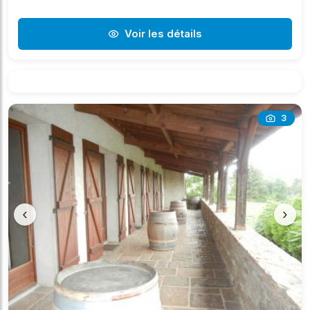
Voir les détails
3
‹
›