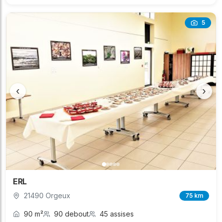
5
‹
›
ERL
21490 Orgeux
75 km
90 m²
90 debout
45 assises