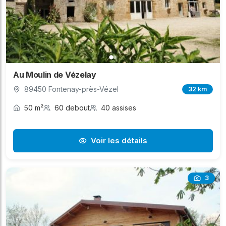
Au Moulin de Vézelay
89450 Fontenay-près-Vézel
32 km
50 m²
60 debout
40 assises
Voir les détails
3