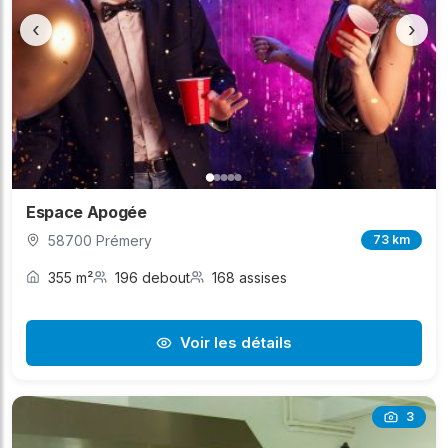
‹
›
Espace Apogée
58700 Prémery
73 km
355 m²
196 debout
168 assises
Voir les détails
3