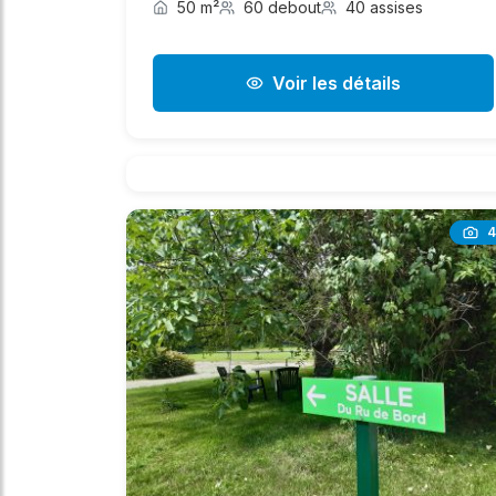
50 m²
60 debout
40 assises
Voir les détails
4