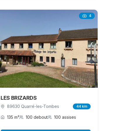
4
LES BRIZARDS
89630 Quarré-les-Tombes
44 km
135 m²
100 debout
100 assises