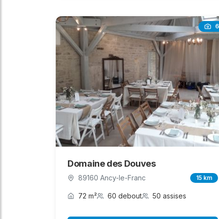
6
Domaine des Douves
89160 Ancy-le-Franc
15 km
72 m²
60 debout
50 assises