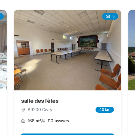
5
salle des fêtes
89200 Givry
43 km
168 m²
110 assises