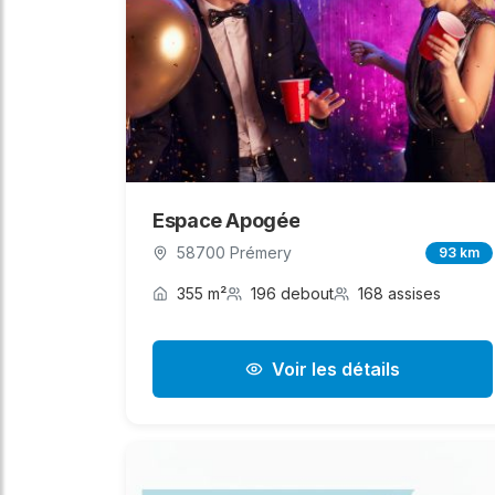
Espace Apogée
58700 Prémery
93 km
355 m²
196 debout
168 assises
Voir les détails