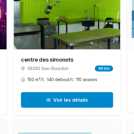
centre des simonots
58330 Saxi-Bourdon
96 km
150 m²
140 debout
110 assises
Voir les détails