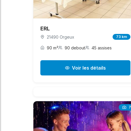
ERL
21490 Orgeux
73 km
90 m²
90 debout
45 assises
Voir les détails
7