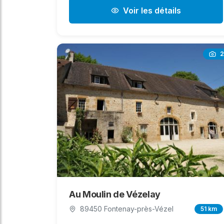
Voir les détails
2
Au Moulin de Vézelay
89450 Fontenay-près-Vézel
51 km