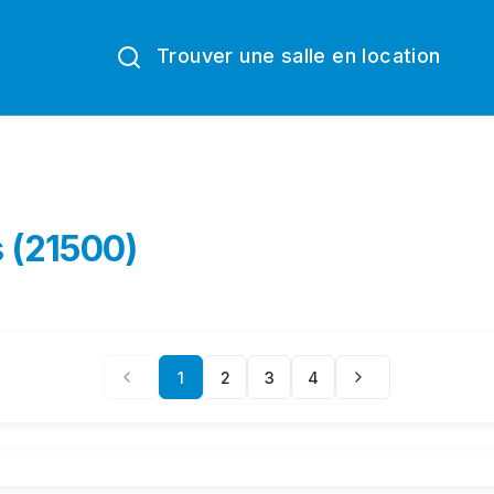
Trouver une salle en location
s (21500)
1
2
3
4