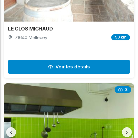
LE CLOS MICHAUD
71640 Mellecey
90 km
Voir les détails
3
‹
›