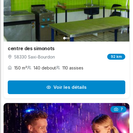
centre des simonots
58330 Saxi-Bourdon
92 km
150 m²
140 debout
110 assises
Voir les détails
7