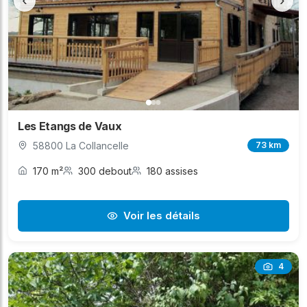
‹
›
Les Etangs de Vaux
58800 La Collancelle
73 km
170 m²
300 debout
180 assises
Voir les détails
4