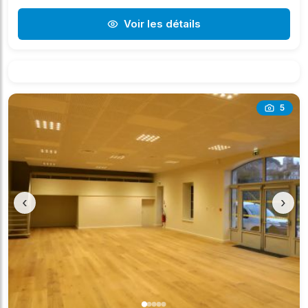
Voir les détails
5
‹
›