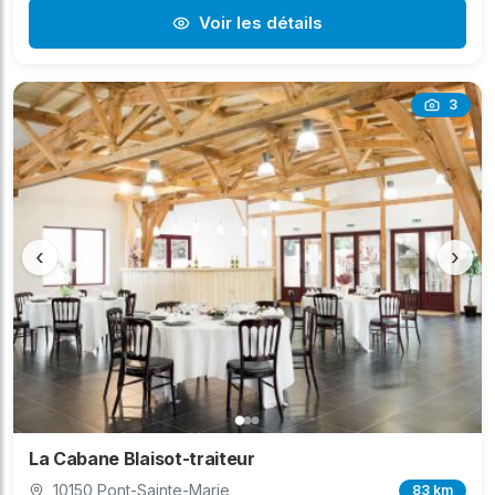
Voir les détails
3
‹
›
La Cabane Blaisot-traiteur
10150 Pont-Sainte-Marie
83 km