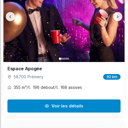
‹
›
Espace Apogée
58700 Prémery
92 km
355 m²
196 debout
168 assises
Voir les détails