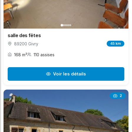
salle des fêtes
89200 Givry
45 km
168 m²
110 assises
Voir les détails
2