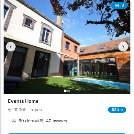
3
‹
›
Events Home
10000 Troyes
82 km
60 debout
40 assises