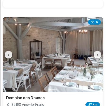
6
‹
›
Domaine des Douves
89160 Ancy-le-Franc
27 km