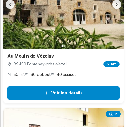
‹
›
Au Moulin de Vézelay
89450 Fontenay-près-Vézel
51 km
50 m²
60 debout
40 assises
Voir les détails
5