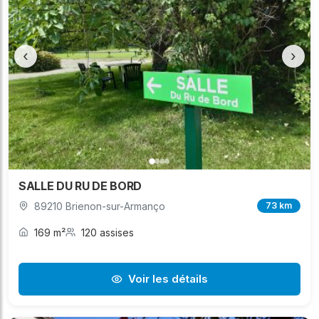
‹
›
SALLE DU RU DE BORD
89210 Brienon-sur-Armanço
73 km
169 m²
120 assises
Voir les détails