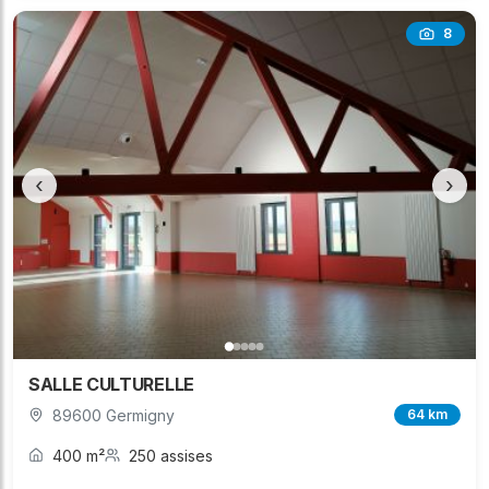
8
‹
›
SALLE CULTURELLE
89600 Germigny
64 km
400 m²
250 assises