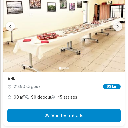
‹
›
ERL
21490 Orgeux
63 km
90 m²
90 debout
45 assises
Voir les détails