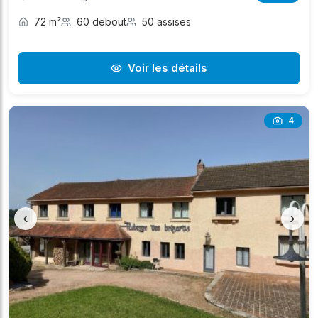
72 m²
60 debout
50 assises
Voir les détails
4
‹
›