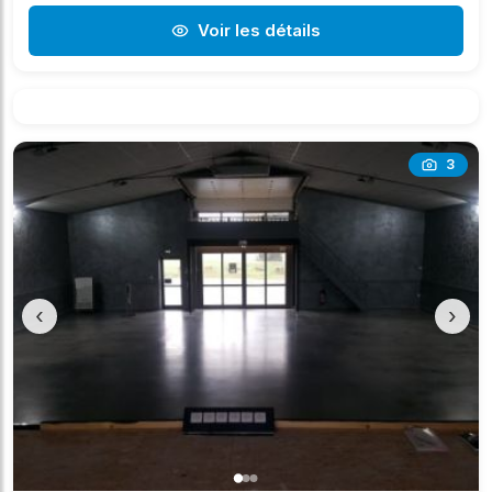
Voir les détails
3
‹
›