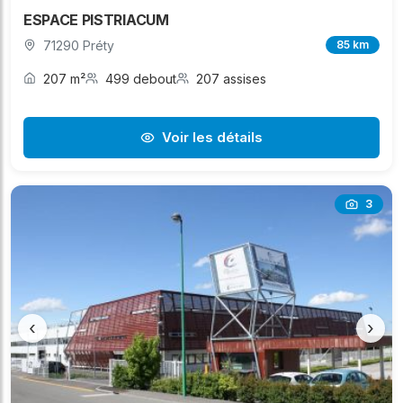
ESPACE PISTRIACUM
71290 Préty
85 km
207 m²
499 debout
207 assises
Voir les détails
3
‹
›