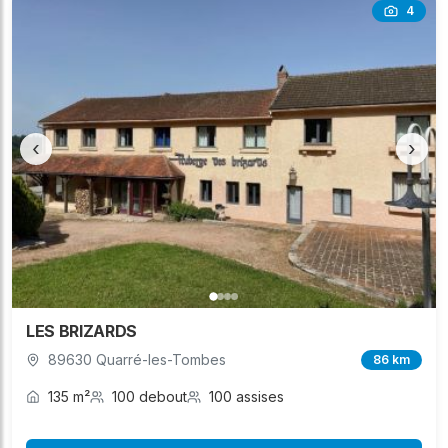
4
‹
›
LES BRIZARDS
89630 Quarré-les-Tombes
86 km
135 m²
100 debout
100 assises