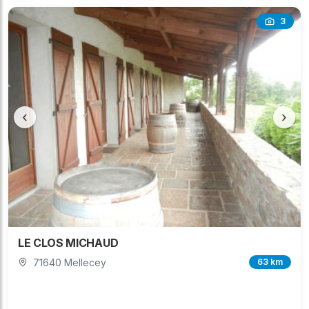
3
‹
›
LE CLOS MICHAUD
71640 Mellecey
63 km