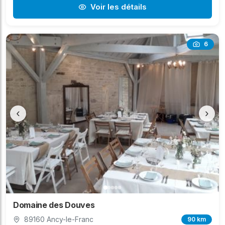
Voir les détails
6
‹
›
Domaine des Douves
89160 Ancy-le-Franc
90 km