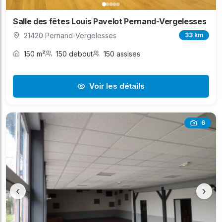
Salle des fêtes Louis Pavelot Pernand-Vergelesses
21420 Pernand-Vergelesses
33 km
150 m²
150 debout
150 assises
Voir les détails
6
‹
›