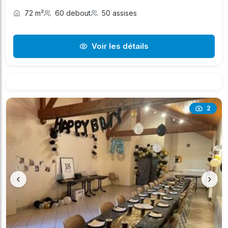
72 m²
60 debout
50 assises
Voir les détails
2
‹
›