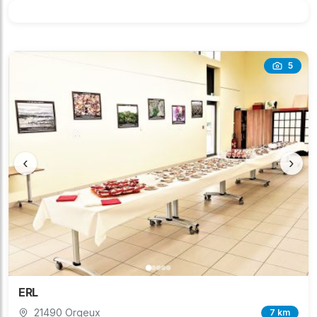
5
‹
›
ERL
21490 Orgeux
7 km