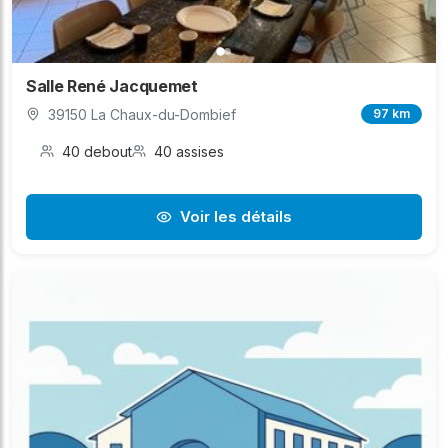
Salle René Jacquemet
39150 La Chaux-du-Dombief
97 km
40 debout
40 assises
Voir les détails