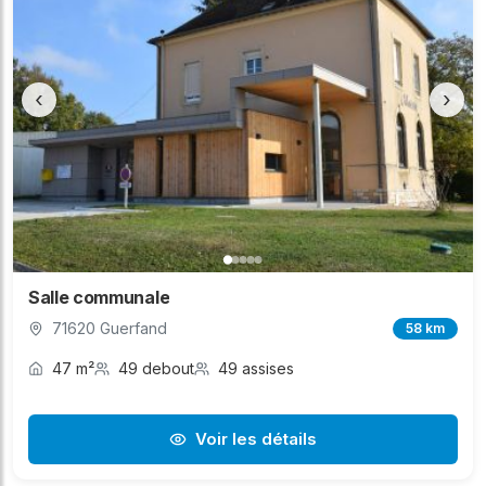
‹
›
Salle communale
71620 Guerfand
58 km
47 m²
49 debout
49 assises
Voir les détails