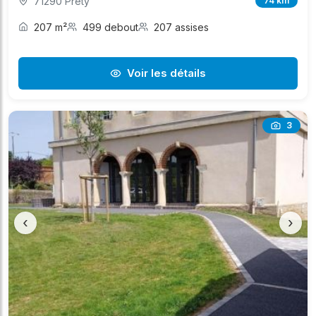
71290 Préty
74 km
207 m²
499 debout
207 assises
Voir les détails
3
‹
›