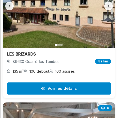
‹
›
LES BRIZARDS
89630 Quarré-les-Tombes
82 km
135 m²
100 debout
100 assises
Voir les détails
6