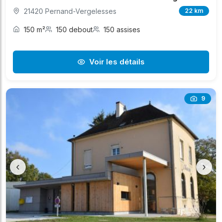
21420 Pernand-Vergelesses
22 km
150 m²
150 debout
150 assises
Voir les détails
9
‹
›