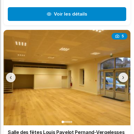
Voir les détails
5
‹
›
Salle des fêtes Louis Pavelot Pernand-Vergelesses