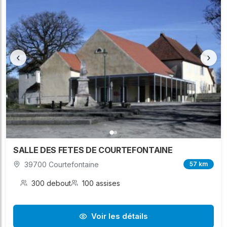
‹
›
SALLE DES FETES DE COURTEFONTAINE
39700 Courtefontaine
57 km
300 debout
100 assises
Voir les détails