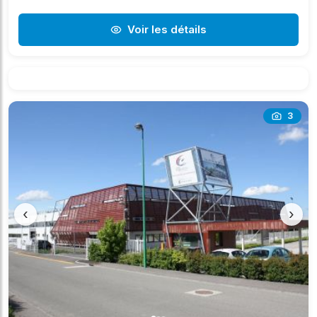
Voir les détails
3
‹
›