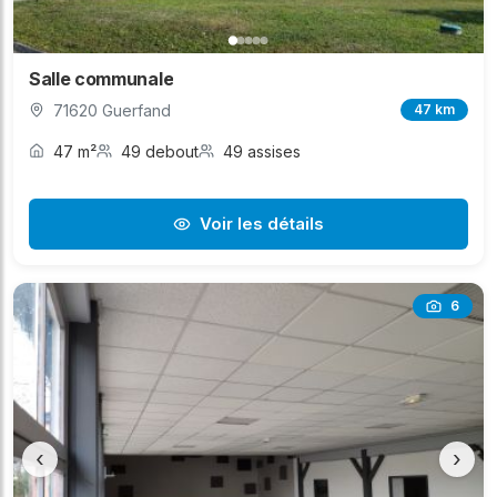
Salle communale
71620 Guerfand
47 km
47 m²
49 debout
49 assises
Voir les détails
6
‹
›