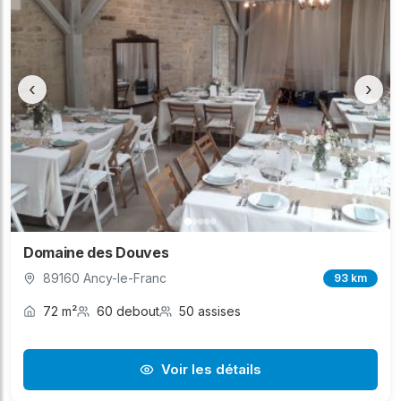
‹
›
Domaine des Douves
89160 Ancy-le-Franc
93 km
72 m²
60 debout
50 assises
Voir les détails