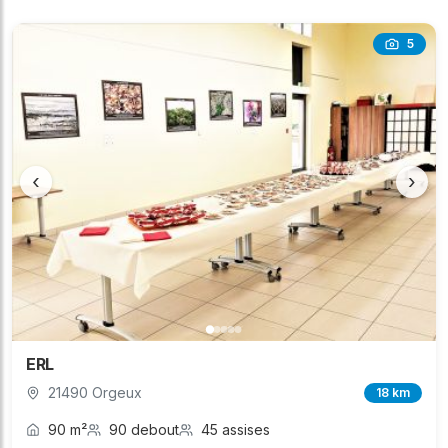
5
‹
›
ERL
21490 Orgeux
18 km
90 m²
90 debout
45 assises