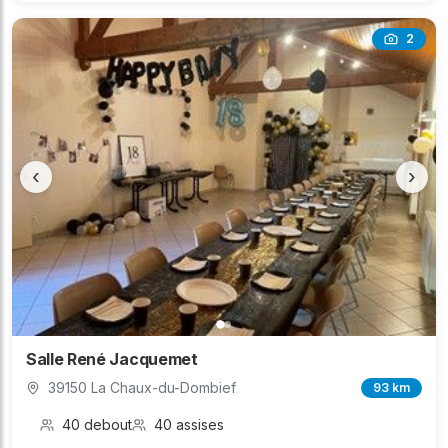
2
‹
›
Salle René Jacquemet
39150 La Chaux-du-Dombief
93 km
40 debout
40 assises