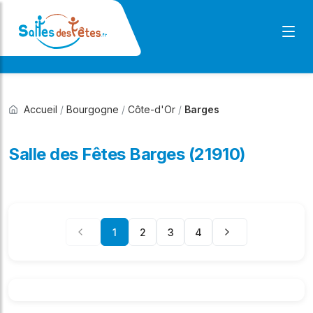
Accueil
/
Bourgogne
/
Côte-d'Or
/
Barges
Salle des Fêtes Barges (21910)
1
2
3
4