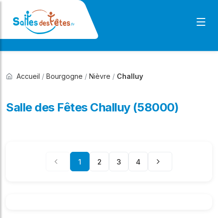
Accueil
/
Bourgogne
/
Nièvre
/
Challuy
Salle des Fêtes Challuy (58000)
1
2
3
4