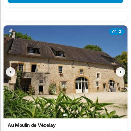
2
‹
›
Au Moulin de Vézelay