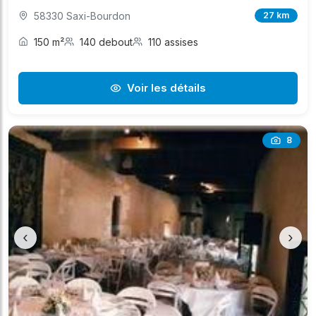
58330 Saxi-Bourdon
27 km
150 m²
140 debout
110 assises
Voir les détails
8
‹
›