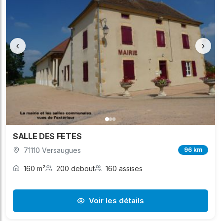
‹
›
SALLE DES FETES
71110 Versaugues
96 km
160 m²
200 debout
160 assises
Voir les détails