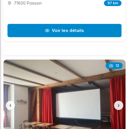
71600 Poisson
97 km
Voir les détails
12
‹
›