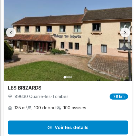
‹
›
LES BRIZARDS
89630 Quarré-les-Tombes
78 km
135 m²
100 debout
100 assises
Voir les détails