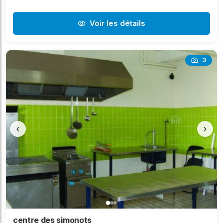
Voir les détails
3
‹
›
centre des simonots