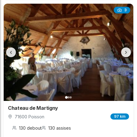
3
‹
›
Chateau de Martigny
71600 Poisson
97 km
130 debout
130 assises