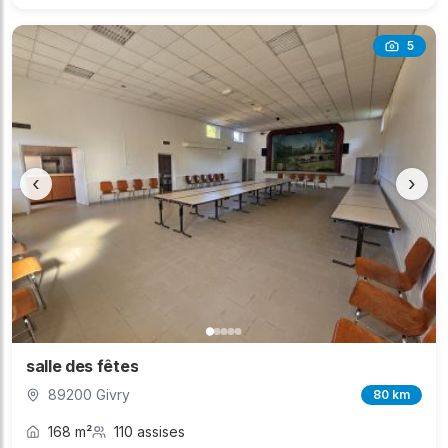
5
‹
›
salle des fêtes
89200 Givry
80 km
168 m²
110 assises