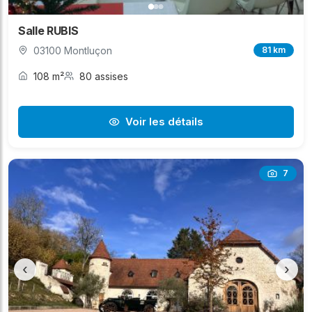
Salle RUBIS
03100 Montluçon
81 km
108 m²
80 assises
Voir les détails
7
‹
›