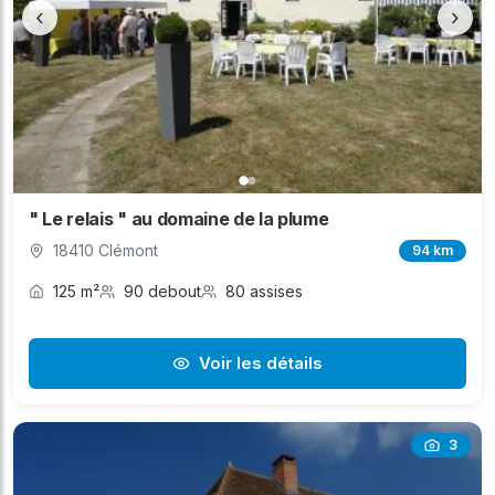
‹
›
" Le relais " au domaine de la plume
18410 Clémont
94 km
125 m²
90 debout
80 assises
Voir les détails
3