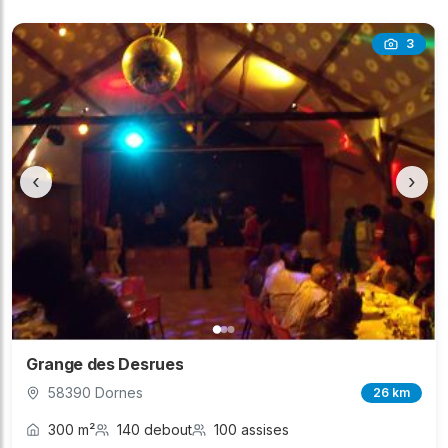
3
‹
›
Grange des Desrues
58390 Dornes
26 km
300 m²
140 debout
100 assises