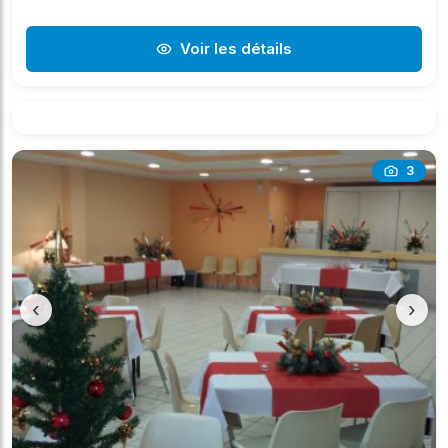
Voir les détails
3
‹
›