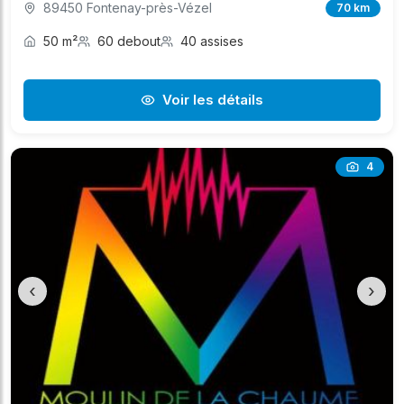
89450 Fontenay-près-Vézel
70 km
50 m²
60 debout
40 assises
Voir les détails
4
‹
›