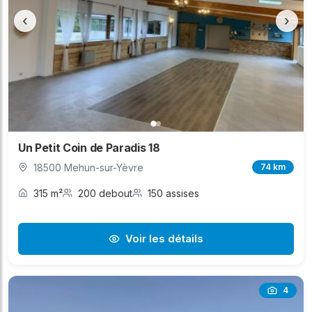
‹
›
Un Petit Coin de Paradis 18
18500 Mehun-sur-Yèvre
74 km
315 m²
200 debout
150 assises
Voir les détails
4