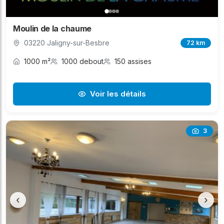
Moulin de la chaume
03220 Jaligny-sur-Besbre
72 km
1000 m²
1000 debout
150 assises
Voir les détails
3
‹
›