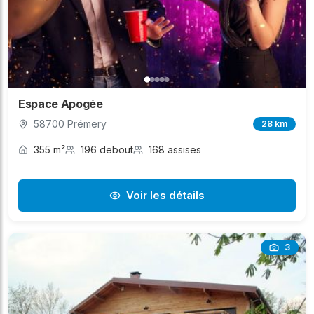
Espace Apogée
58700 Prémery
28 km
355 m²
196 debout
168 assises
Voir les détails
3