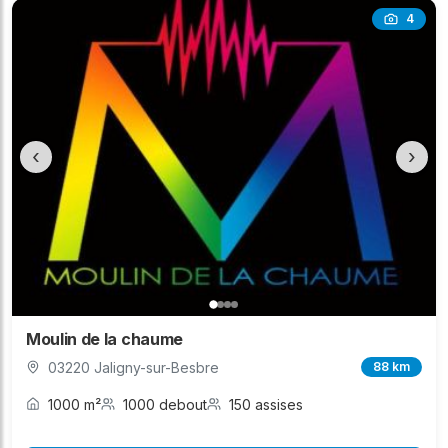
4
‹
›
Moulin de la chaume
03220 Jaligny-sur-Besbre
88 km
1000 m²
1000 debout
150 assises