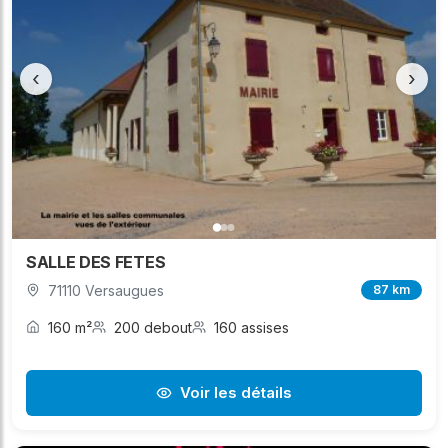
‹
›
SALLE DES FETES
71110 Versaugues
87 km
160 m²
200 debout
160 assises
Voir les détails