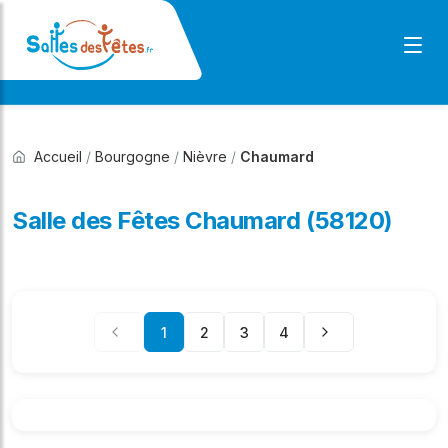
Accueil
/
Bourgogne
/
Nièvre
/
Chaumard
Salle des Fêtes Chaumard (58120)
1
2
3
4