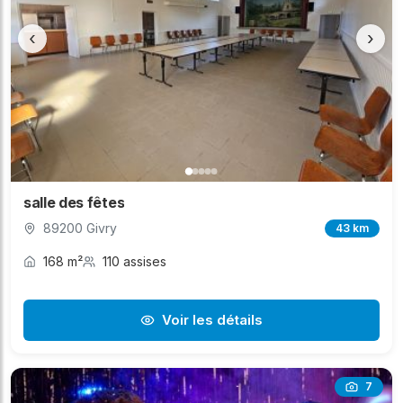
‹
›
salle des fêtes
89200 Givry
43 km
168 m²
110 assises
Voir les détails
7