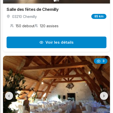
Salle des fêtes de Chemilly
03210 Chemilly
85 km
150 debout
120 assises
Voir les détails
3
‹
›