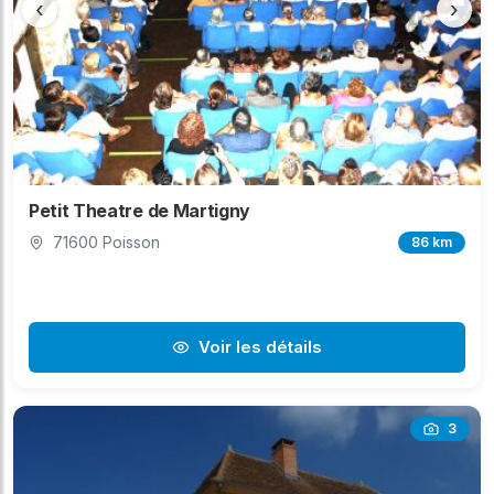
‹
›
Petit Theatre de Martigny
71600 Poisson
86 km
Voir les détails
3