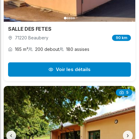
SALLE DES FETES
71220 Beaubery
90 km
165 m²
200 debout
180 assises
Voir les détails
5
‹
›