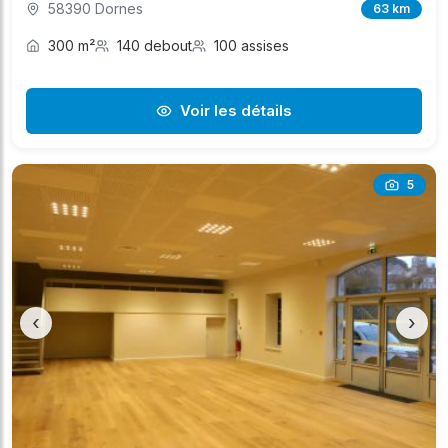
58390 Dornes
63 km
300 m²
140 debout
100 assises
Voir les détails
5
‹
›