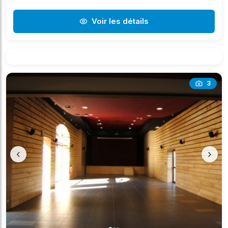
Voir les détails
3
‹
›