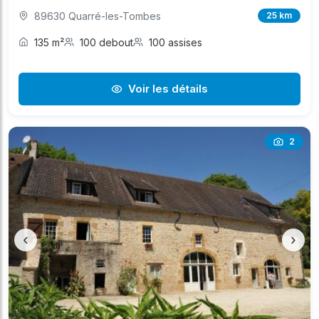
89630 Quarré-les-Tombes
25 km
135 m²
100 debout
100 assises
Voir les détails
2
‹
›