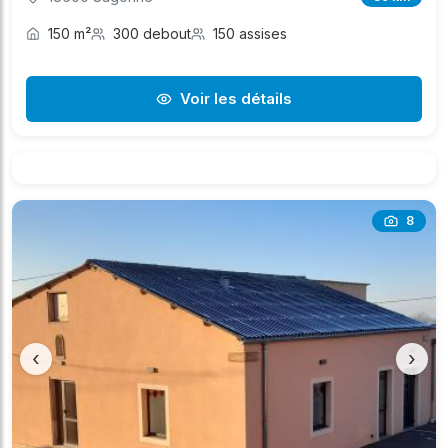
150 m²
300 debout
150 assises
Voir les détails
8
‹
›