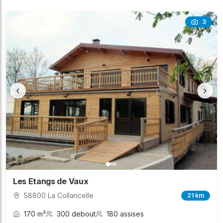
3
‹
›
Les Etangs de Vaux
58800 La Collancelle
21 km
170 m²
300 debout
180 assises