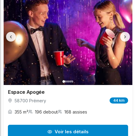
‹
›
Espace Apogée
58700 Prémery
44 km
355 m²
196 debout
168 assises
Voir les détails