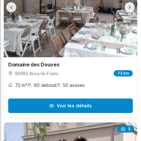
‹
›
Domaine des Douves
89160 Ancy-le-Franc
73 km
72 m²
60 debout
50 assises
Voir les détails
3