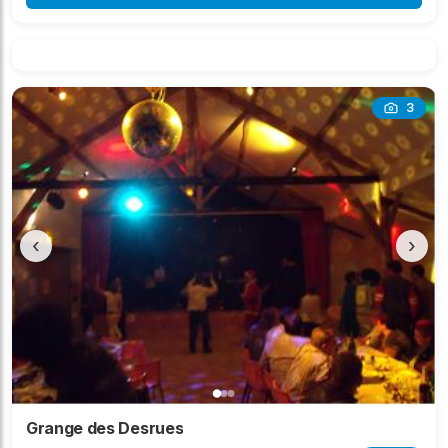
3
‹
›
Grange des Desrues