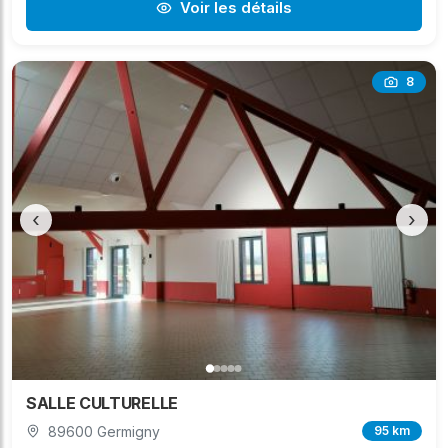
Voir les détails
8
‹
›
SALLE CULTURELLE
89600 Germigny
95 km