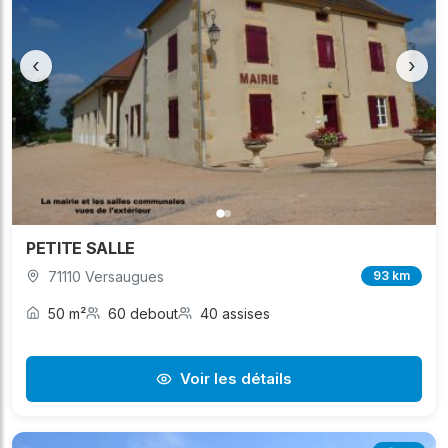
‹
›
PETITE SALLE
71110 Versaugues
93 km
50 m²
60 debout
40 assises
Voir les détails