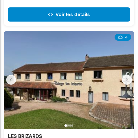
Voir les détails
4
‹
›
LES BRIZARDS