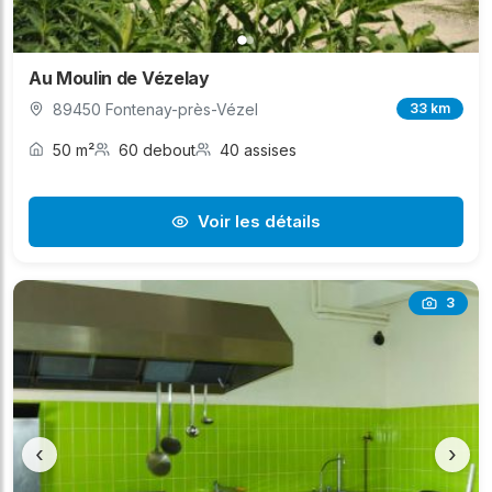
Au Moulin de Vézelay
89450 Fontenay-près-Vézel
33 km
50 m²
60 debout
40 assises
Voir les détails
3
‹
›