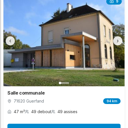
9
‹
›
Salle communale
71620 Guerfand
94 km
47 m²
49 debout
49 assises