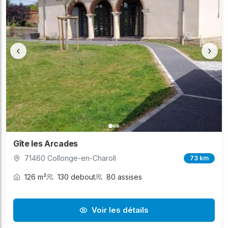
‹
›
Gîte les Arcades
71460 Collonge-en-Charoll
73 km
126 m²
130 debout
80 assises
Voir les détails