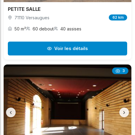
PETITE SALLE
71110 Versaugues
62 km
50 m²
60 debout
40 assises
Voir les détails
3
‹
›