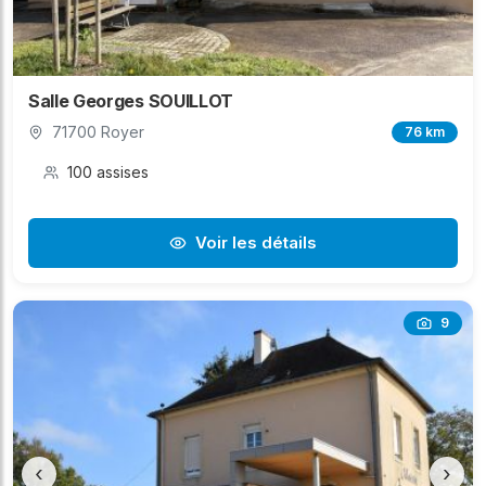
Salle Georges SOUILLOT
71700 Royer
76 km
100 assises
Voir les détails
9
‹
›