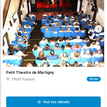
‹
›
Petit Theatre de Martigny
71600 Poisson
55 km
Voir les détails