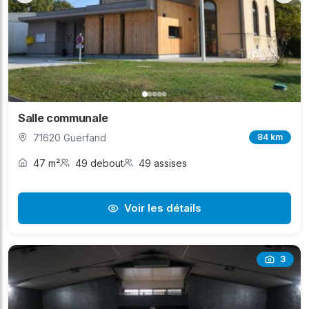
Salle communale
71620 Guerfand
84 km
47 m²
49 debout
49 assises
Voir les détails
3