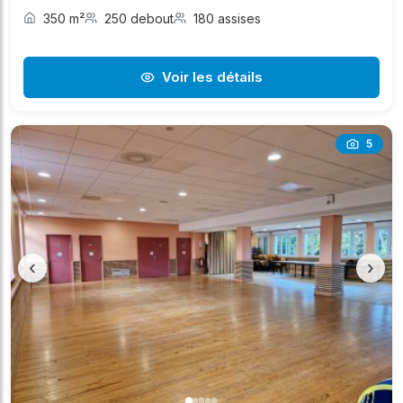
350 m²
250 debout
180 assises
Voir les détails
5
‹
›