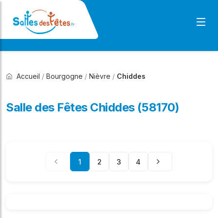
Accueil
/
Bourgogne
/
Nièvre
/
Chiddes
Salle des Fêtes Chiddes (58170)
1
2
3
4