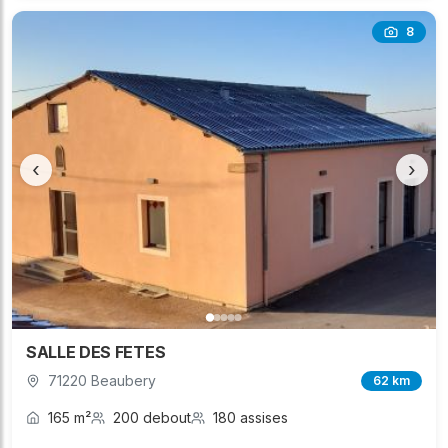
8
‹
›
SALLE DES FETES
71220 Beaubery
62 km
165 m²
200 debout
180 assises