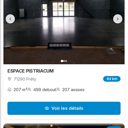
‹
›
ESPACE PISTRIACUM
71290 Préty
84 km
207 m²
499 debout
207 assises
Voir les détails