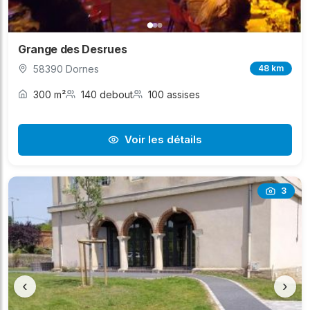
Grange des Desrues
58390 Dornes
48 km
300 m²
140 debout
100 assises
Voir les détails
3
‹
›