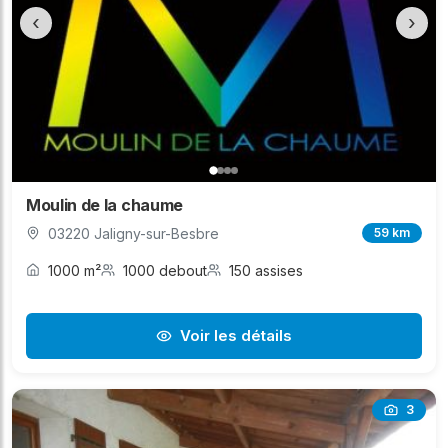
‹
›
Moulin de la chaume
03220 Jaligny-sur-Besbre
59 km
1000 m²
1000 debout
150 assises
Voir les détails
3