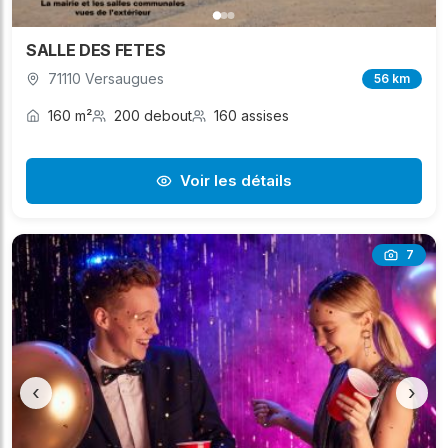
SALLE DES FETES
71110 Versaugues
56 km
160 m²
200 debout
160 assises
Voir les détails
7
‹
›