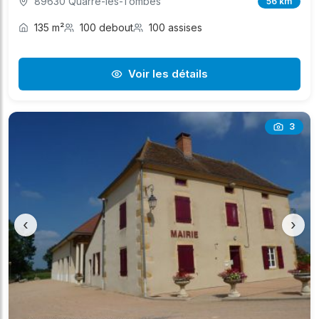
89630 Quarré-les-Tombes
56 km
135 m²
100 debout
100 assises
Voir les détails
3
‹
›