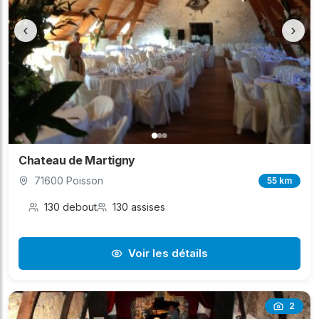
‹
›
Chateau de Martigny
71600 Poisson
55 km
130 debout
130 assises
Voir les détails
2