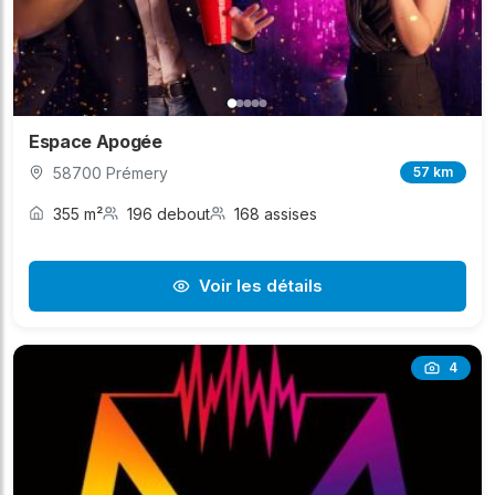
Espace Apogée
58700 Prémery
57 km
355 m²
196 debout
168 assises
Voir les détails
4