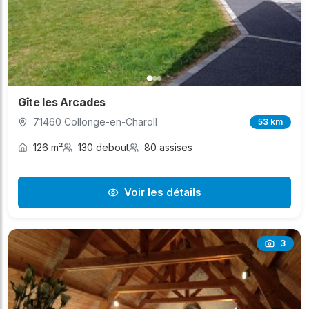
Gîte les Arcades
71460 Collonge-en-Charoll
53 km
126 m²
130 debout
80 assises
Voir les détails
3