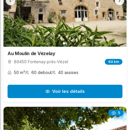
‹
›
Au Moulin de Vézelay
89450 Fontenay-près-Vézel
64 km
50 m²
60 debout
40 assises
Voir les détails
5