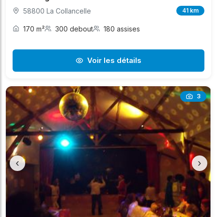
58800 La Collancelle
41 km
170 m²
300 debout
180 assises
Voir les détails
3
‹
›