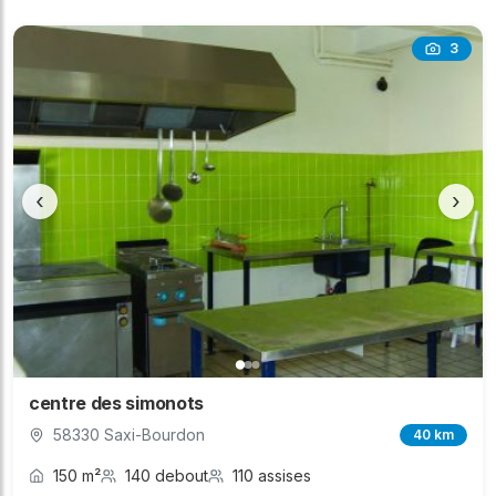
3
‹
›
centre des simonots
58330 Saxi-Bourdon
40 km
150 m²
140 debout
110 assises