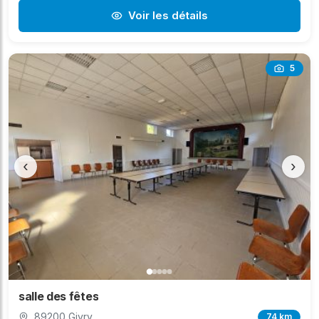
Voir les détails
5
‹
›
salle des fêtes
89200 Givry
74 km