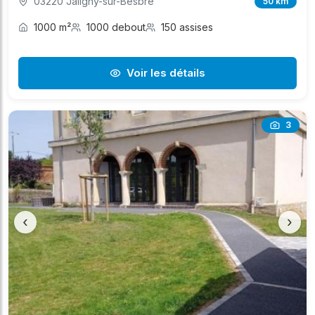
03220 Jaligny-sur-Besbre
50 km
1000 m²
1000 debout
150 assises
Voir les détails
3
‹
›