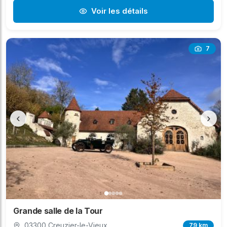
Voir les détails
7
‹
›
Grande salle de la Tour
03300 Creuzier-le-Vieux
79 km