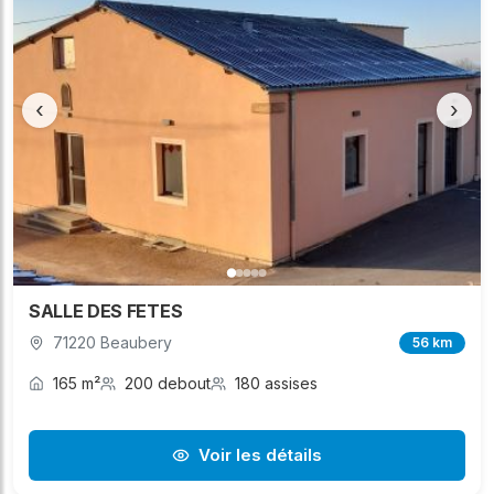
‹
›
SALLE DES FETES
71220 Beaubery
56 km
165 m²
200 debout
180 assises
Voir les détails