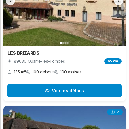
‹
›
LES BRIZARDS
89630 Quarré-les-Tombes
65 km
135 m²
100 debout
100 assises
Voir les détails
2