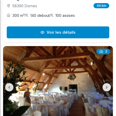
58390 Dornes
44 km
300 m²
140 debout
100 assises
Voir les détails
3
‹
›