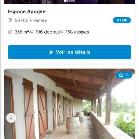
Espace Apogée
58700 Prémery
61 km
355 m²
196 debout
168 assises
Voir les détails
3
‹
›