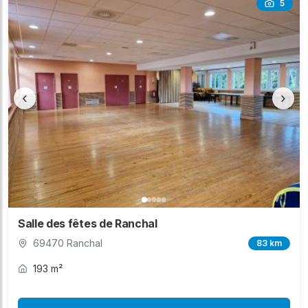
5
‹
›
Salle des fêtes de Ranchal
69470 Ranchal
83 km
193 m²