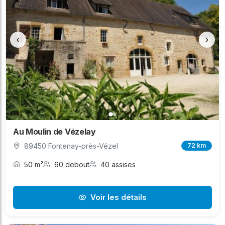
‹
›
Au Moulin de Vézelay
89450 Fontenay-près-Vézel
72 km
50 m²
60 debout
40 assises
Voir les détails