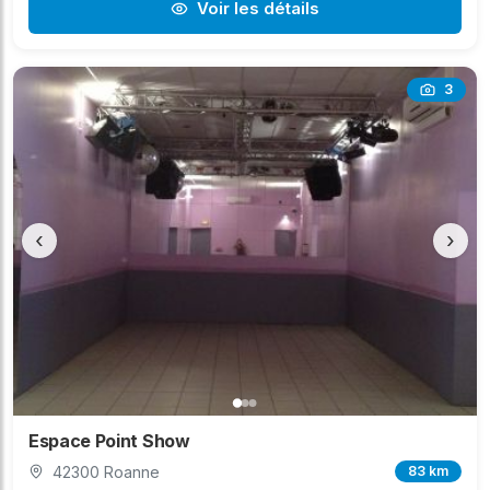
Voir les détails
3
‹
›
Espace Point Show
42300 Roanne
83 km