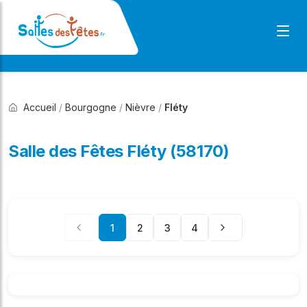
Accueil
/
Bourgogne
/
Nièvre
/
Fléty
Salle des Fêtes Fléty (58170)
1
2
3
4