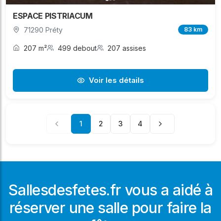
ESPACE PISTRIACUM
71290 Préty
83 km
207 m²
499 debout
207 assises
Voir les détails
1
2
3
4
Sallesdesfetes.fr vous a aidé à
réserver une salle pour faire la