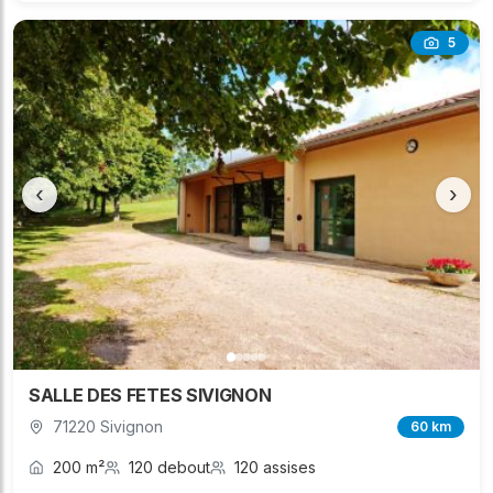
5
‹
›
SALLE DES FETES SIVIGNON
71220 Sivignon
60 km
200 m²
120 debout
120 assises