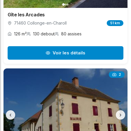
Gîte les Arcades
71460 Collonge-en-Charoll
51 km
126 m²
130 debout
80 assises
Voir les détails
2
‹
›