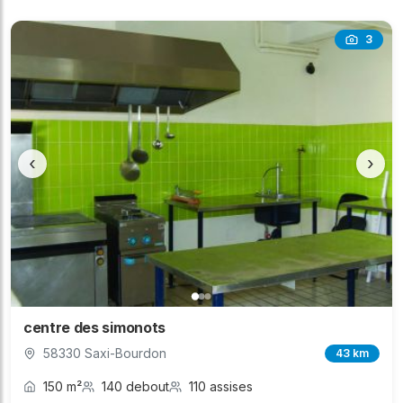
3
‹
›
centre des simonots
58330 Saxi-Bourdon
43 km
150 m²
140 debout
110 assises