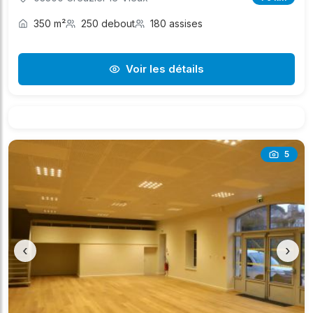
350 m²
250 debout
180 assises
Voir les détails
5
‹
›