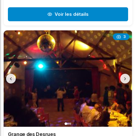
Voir les détails
3
‹
›
Grange des Desrues