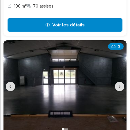
100 m²
70 assises
Voir les détails
3
‹
›