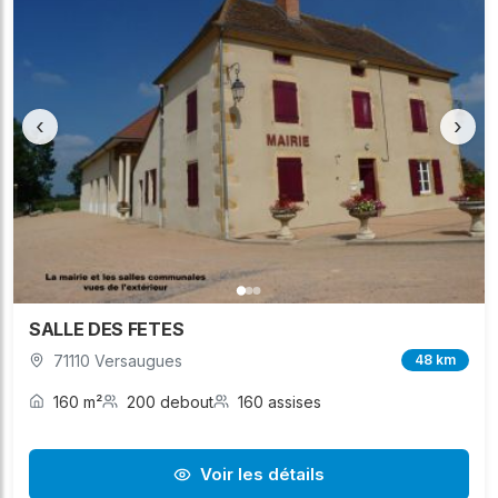
‹
›
SALLE DES FETES
71110 Versaugues
48 km
160 m²
200 debout
160 assises
Voir les détails