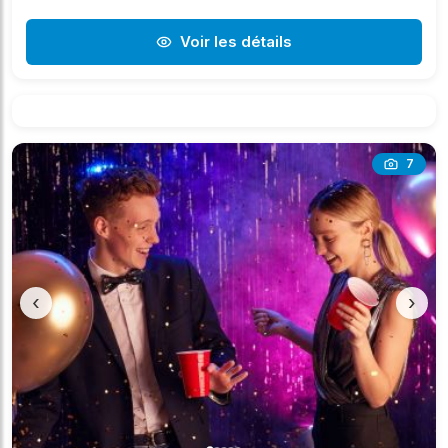
Voir les détails
7
‹
›