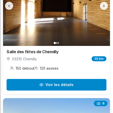
‹
›
Salle des fêtes de Chemilly
03210 Chemilly
55 km
150 debout
120 assises
Voir les détails
8