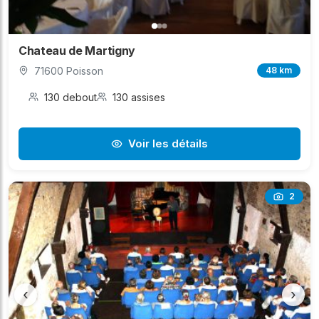
Chateau de Martigny
71600 Poisson
48 km
130 debout
130 assises
Voir les détails
2
‹
›