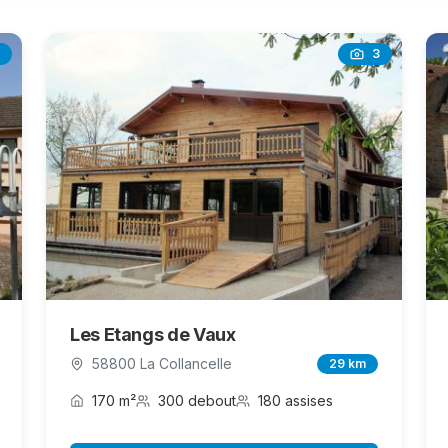
3
Les Etangs de Vaux
58800 La Collancelle
29 km
170 m²
300 debout
180 assises