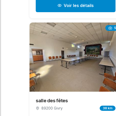
Voir les détails
5
salle des fêtes
89200 Givry
38 km