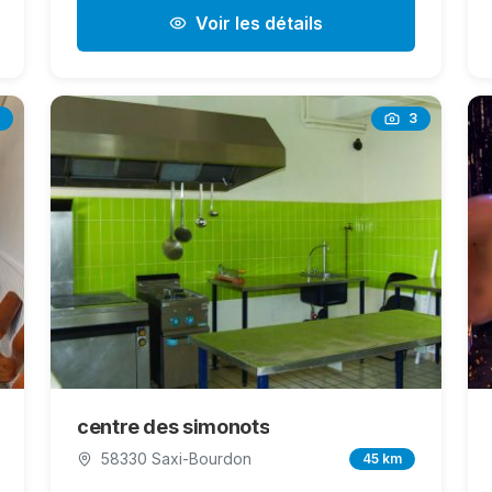
Voir les détails
3
centre des simonots
58330 Saxi-Bourdon
45 km