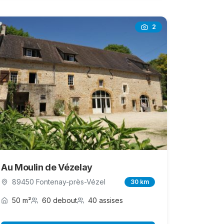
2
Au Moulin de Vézelay
89450 Fontenay-près-Vézel
30 km
50 m²
60 debout
40 assises