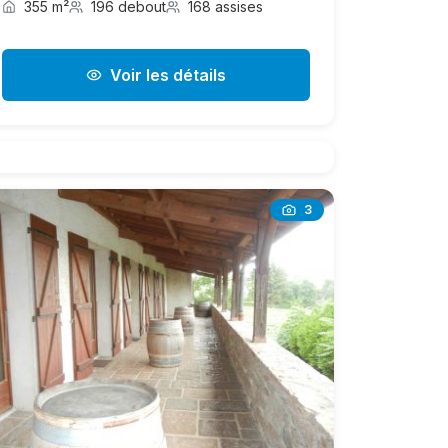
355 m²
196 debout
168 assises
Voir les détails
3