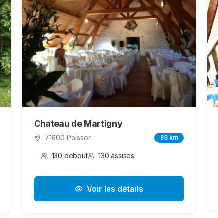
Chateau de Martigny
71600 Poisson
93 km
130 debout
130 assises
Voir les détails