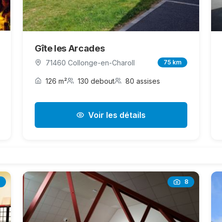
Gîte les Arcades
71460 Collonge-en-Charoll
75 km
126 m²
130 debout
80 assises
Voir les détails
8