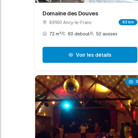
Domaine des Douves
89160 Ancy-le-Franc
63 km
72 m²
60 debout
50 assises
Voir les détails
3