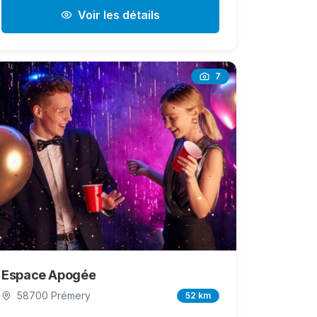
Voir les détails
7
Espace Apogée
58700 Prémery
52 km