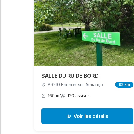
SALLE DU RU DE BORD
89210 Brienon-sur-Armanço
92 km
169 m²
120 assises
Voir les détails