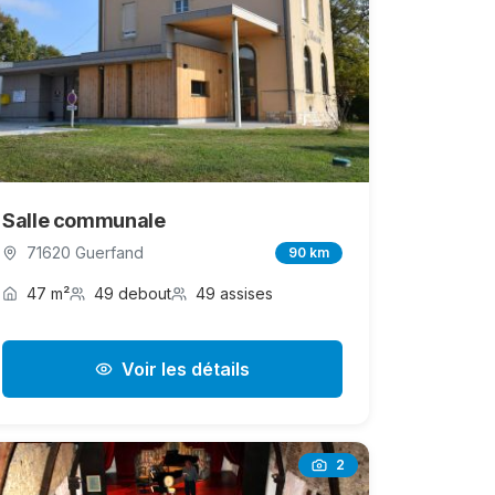
Salle communale
71620 Guerfand
90 km
47 m²
49 debout
49 assises
Voir les détails
2