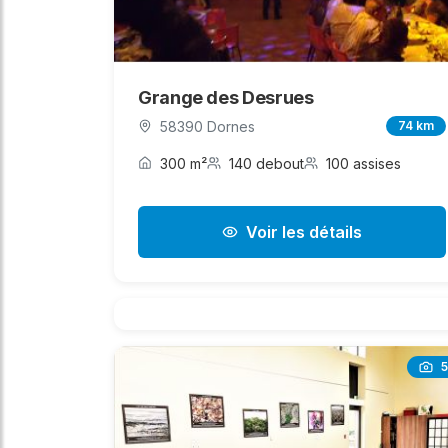
Grange des Desrues
58390 Dornes
74 km
300 m²
140 debout
100 assises
Voir les détails
5