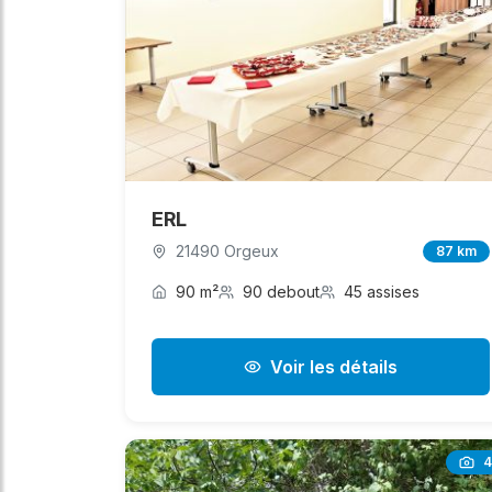
ERL
21490 Orgeux
87 km
90 m²
90 debout
45 assises
Voir les détails
4