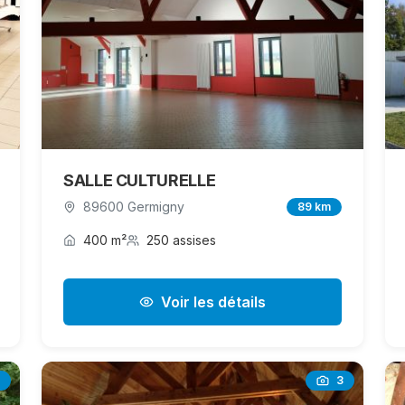
SALLE CULTURELLE
89600 Germigny
89 km
400 m²
250 assises
Voir les détails
3