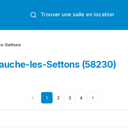
Trouver une salle en location
s-Settons
sauche-les-Settons (58230)
1
2
3
4