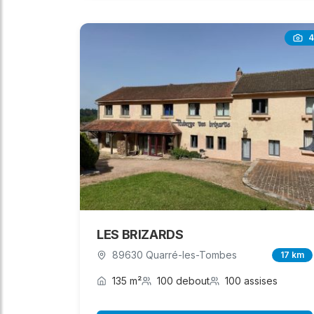
4
LES BRIZARDS
89630 Quarré-les-Tombes
17 km
135 m²
100 debout
100 assises