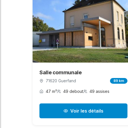
Salle communale
71620 Guerfand
89 km
47 m²
49 debout
49 assises
Voir les détails