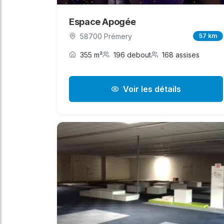
Espace Apogée
58700 Prémery
57 km
355 m²
196 debout
168 assises
Voir les détails