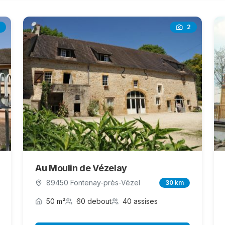
2
Au Moulin de Vézelay
89450 Fontenay-près-Vézel
30 km
50 m²
60 debout
40 assises