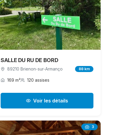
SALLE DU RU DE BORD
89210 Brienon-sur-Armanço
88 km
169 m²
120 assises
Voir les détails
3