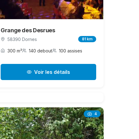
Grange des Desrues
58390 Dornes
81 km
300 m²
140 debout
100 assises
Voir les détails
4