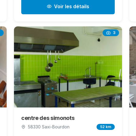
Voir les détails
3
centre des simonots
58330 Saxi-Bourdon
52 km