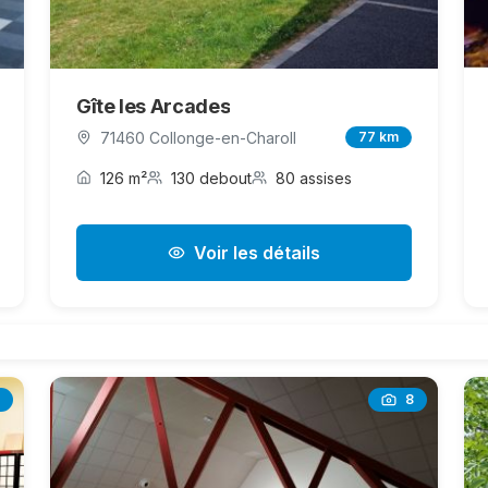
Gîte les Arcades
71460 Collonge-en-Charoll
77 km
126 m²
130 debout
80 assises
Voir les détails
8