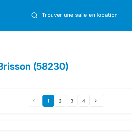
Trouver une salle en location
-Brisson (58230)
1
2
3
4