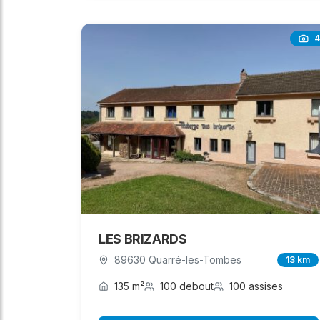
4
LES BRIZARDS
89630 Quarré-les-Tombes
13 km
135 m²
100 debout
100 assises