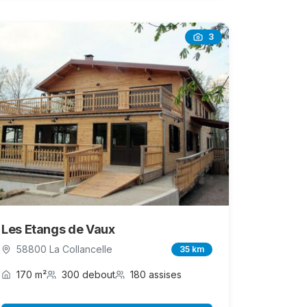
3
Les Etangs de Vaux
58800 La Collancelle
35 km
170 m²
300 debout
180 assises