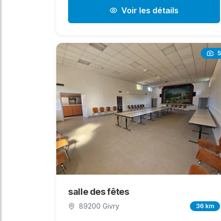
Voir les détails
5
salle des fêtes
89200 Givry
36 km