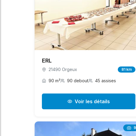
ERL
21490 Orgeux
81 km
90 m²
90 debout
45 assises
Voir les détails
9