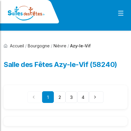
Accueil
/
Bourgogne
/
Nièvre
/
Azy-le-Vif
Salle des Fêtes Azy-le-Vif (58240)
1
2
3
4