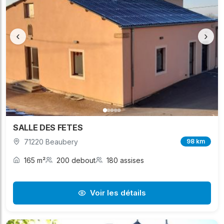
‹
›
SALLE DES FETES
71220 Beaubery
98 km
165 m²
200 debout
180 assises
Voir les détails