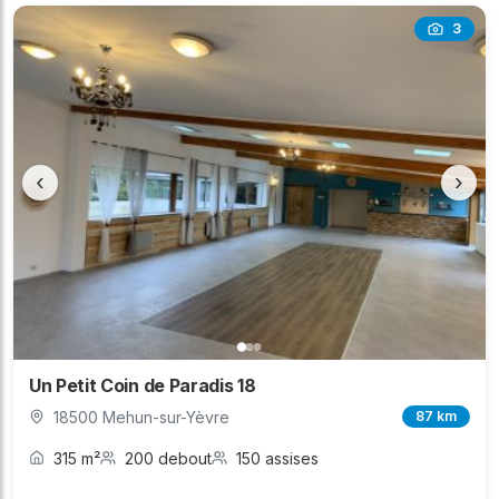
3
‹
›
Un Petit Coin de Paradis 18
18500 Mehun-sur-Yèvre
87 km
315 m²
200 debout
150 assises