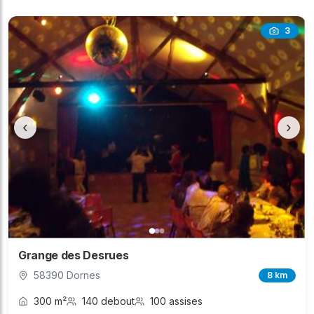
3
‹
›
Grange des Desrues
58390 Dornes
8 km
300 m²
140 debout
100 assises