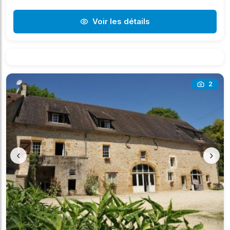
Voir les détails
2
‹
›