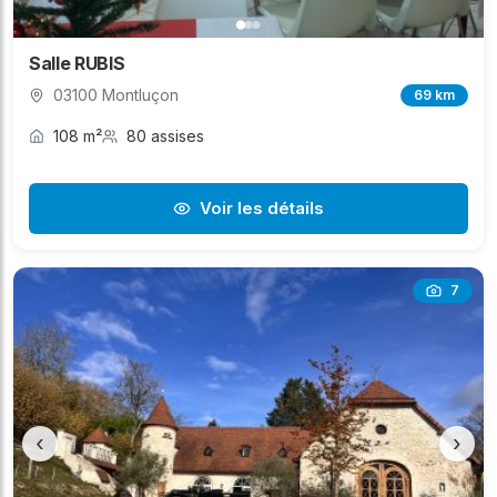
Salle RUBIS
03100 Montluçon
69 km
108 m²
80 assises
Voir les détails
7
‹
›