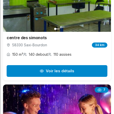
centre des simonots
58330 Saxi-Bourdon
34 km
150 m²
140 debout
110 assises
Voir les détails
7