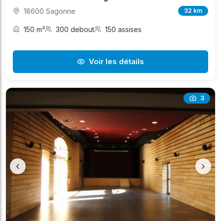
18600 Sagonne
32 km
150 m²
300 debout
150 assises
Voir les détails
3
‹
›