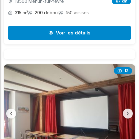
18500 Mehun-sur-Yèvre
87 km
315 m²
200 debout
150 assises
Voir les détails
12
‹
›