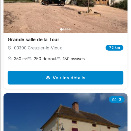
Grande salle de la Tour
03300 Creuzier-le-Vieux
72 km
350 m²
250 debout
180 assises
Voir les détails
3