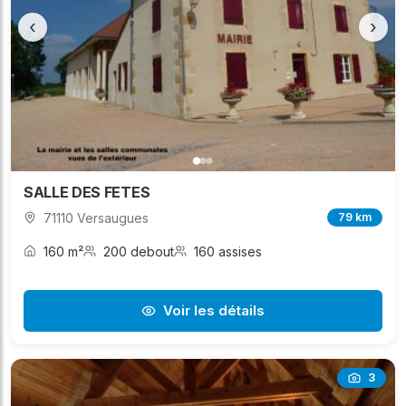
‹
›
SALLE DES FETES
71110 Versaugues
79 km
160 m²
200 debout
160 assises
Voir les détails
3