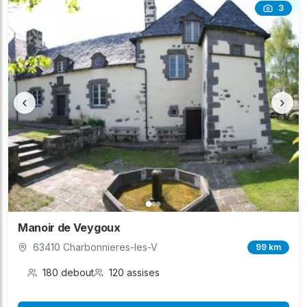
3
‹
›
Manoir de Veygoux
63410 Charbonnieres-les-V
99 km
180 debout
120 assises