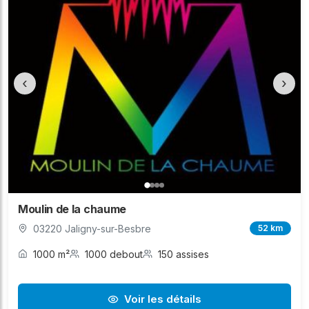
‹
›
Moulin de la chaume
03220 Jaligny-sur-Besbre
52 km
1000 m²
1000 debout
150 assises
Voir les détails