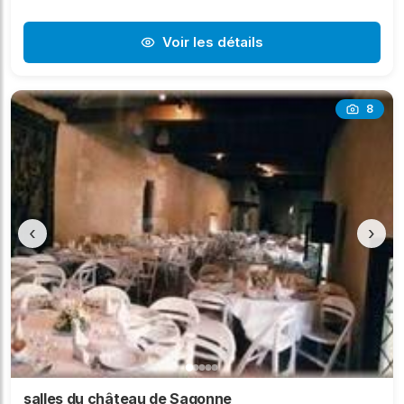
Voir les détails
8
‹
›
salles du château de Sagonne