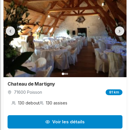
‹
›
Chateau de Martigny
71600 Poisson
81 km
130 debout
130 assises
Voir les détails