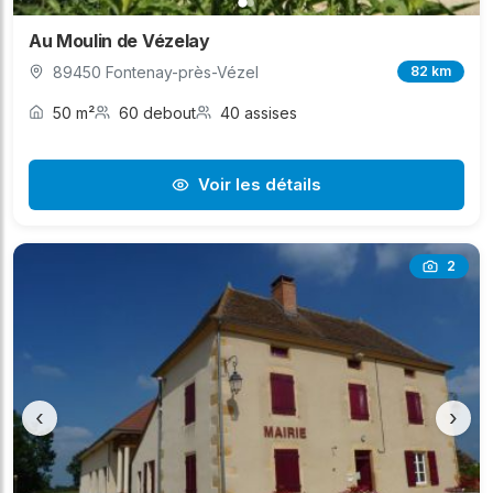
Au Moulin de Vézelay
89450 Fontenay-près-Vézel
82 km
50 m²
60 debout
40 assises
Voir les détails
2
‹
›