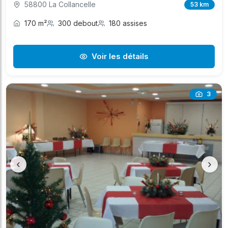
58800 La Collancelle
53 km
170 m²
300 debout
180 assises
Voir les détails
3
‹
›