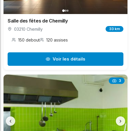
Salle des fêtes de Chemilly
03210 Chemilly
33 km
150 debout
120 assises
Voir les détails
3
‹
›