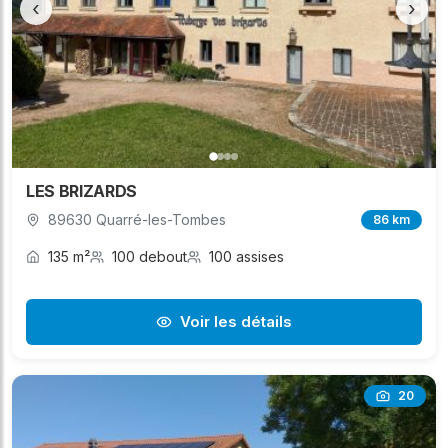
‹
›
LES BRIZARDS
89630 Quarré-les-Tombes
86 km
135 m²
100 debout
100 assises
Voir les détails
20