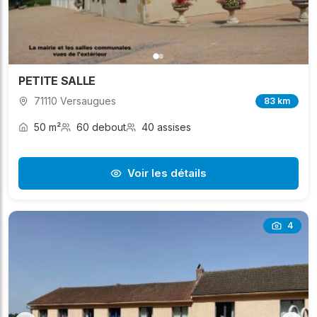
PETITE SALLE
71110 Versaugues
83 km
50 m²
60 debout
40 assises
Voir les détails
4