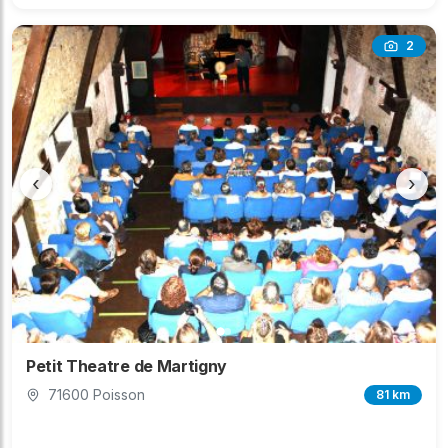
2
‹
›
Petit Theatre de Martigny
71600 Poisson
81 km