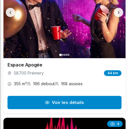
‹
›
Espace Apogée
58700 Prémery
44 km
355 m²
196 debout
168 assises
Voir les détails
4