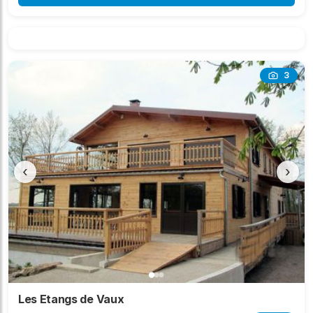
3
‹
›
Les Etangs de Vaux