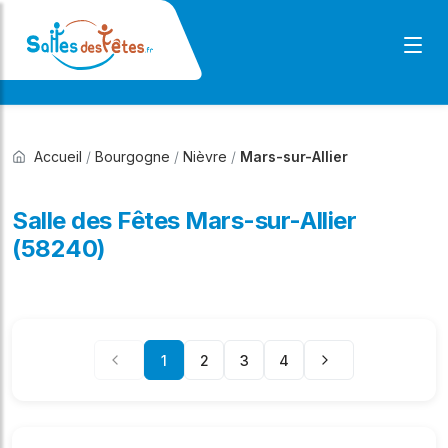
Accueil
/
Bourgogne
/
Nièvre
/
Mars-sur-Allier
Salle des Fêtes Mars-sur-Allier
(58240)
1
2
3
4