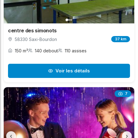
centre des simonots
58330 Saxi-Bourdon
37 km
150 m²
140 debout
110 assises
Voir les détails
7
‹
›