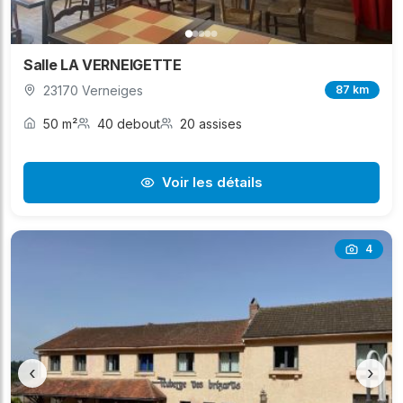
Salle LA VERNEIGETTE
23170 Verneiges
87 km
50 m²
40 debout
20 assises
Voir les détails
4
‹
›