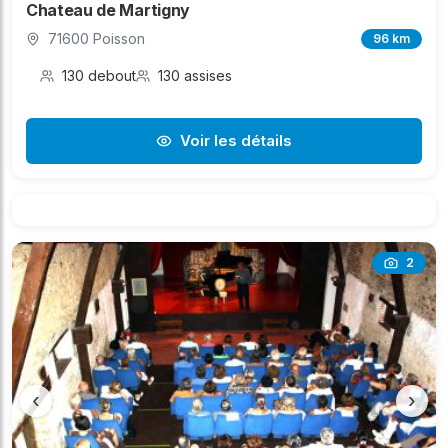
Chateau de Martigny
71600 Poisson
96 km
130 debout
130 assises
Voir les détails
2
‹
›