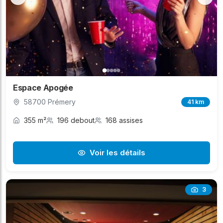
Espace Apogée
58700 Prémery
41 km
355 m²
196 debout
168 assises
Voir les détails
3