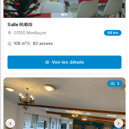
Salle RUBIS
03100 Montluçon
68 km
108 m²
80 assises
Voir les détails
3
‹
›