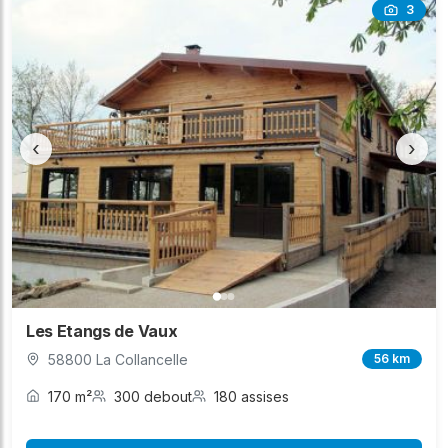
3
‹
›
Les Etangs de Vaux
58800 La Collancelle
56 km
170 m²
300 debout
180 assises