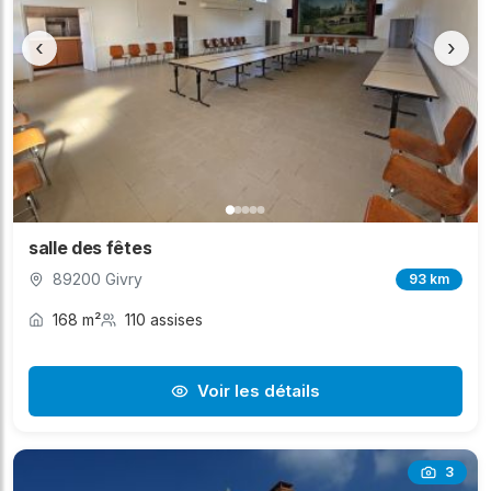
‹
›
salle des fêtes
89200 Givry
93 km
168 m²
110 assises
Voir les détails
3