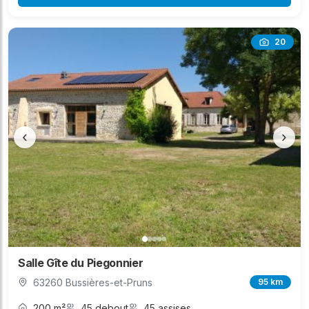
20
‹
›
Salle Gîte du Piegonnier
63260 Bussières-et-Pruns
95 km
200 m²
45 debout
45 assises