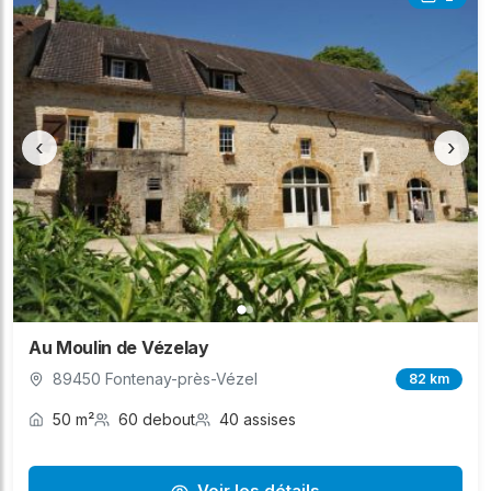
‹
›
Au Moulin de Vézelay
89450 Fontenay-près-Vézel
82 km
50 m²
60 debout
40 assises
Voir les détails