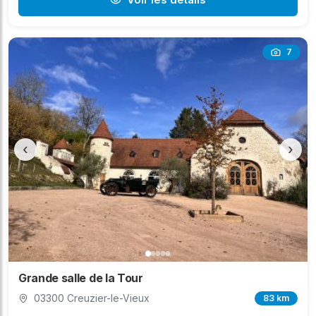
7
‹
›
Grande salle de la Tour
03300 Creuzier-le-Vieux
83 km