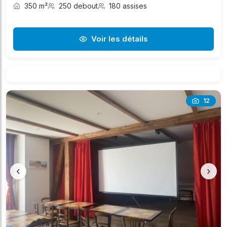
350 m²
250 debout
180 assises
Voir les détails
12
‹
›