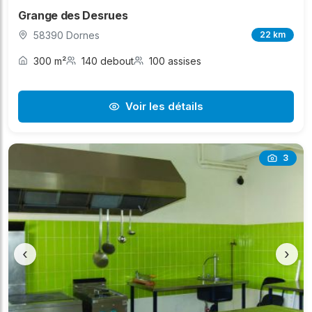
Grange des Desrues
58390 Dornes
22 km
300 m²
140 debout
100 assises
Voir les détails
3
‹
›