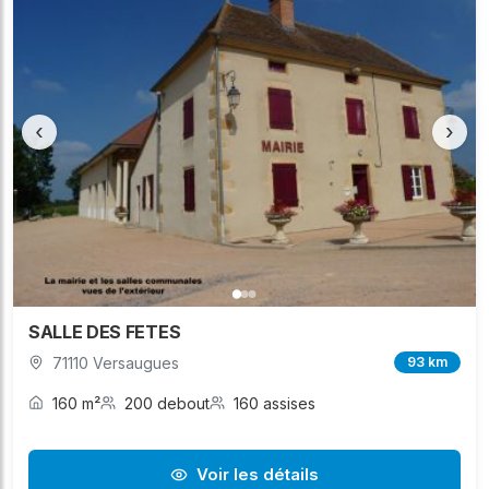
‹
›
SALLE DES FETES
71110 Versaugues
93 km
160 m²
200 debout
160 assises
Voir les détails