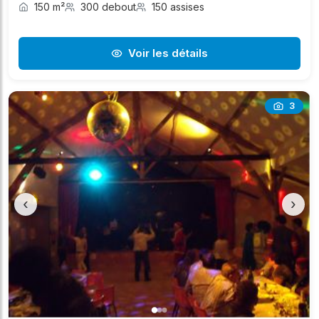
150 m²
300 debout
150 assises
Voir les détails
3
‹
›