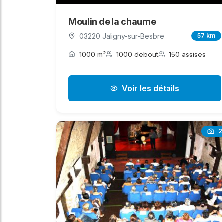
Moulin de la chaume
03220 Jaligny-sur-Besbre
57 km
1000 m²
1000 debout
150 assises
Voir les détails
2