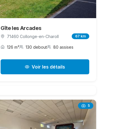
Gîte les Arcades
71460 Collonge-en-Charoll
67 km
126 m²
130 debout
80 assises
Voir les détails
5