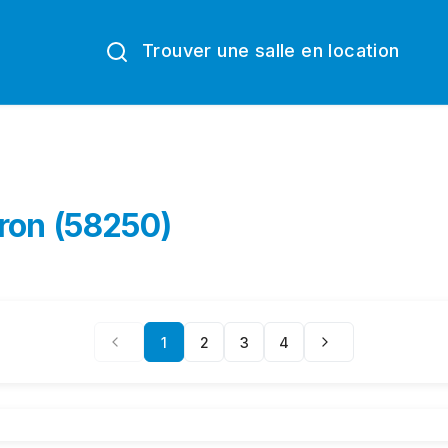
Trouver une salle en location
ron (58250)
1
2
3
4