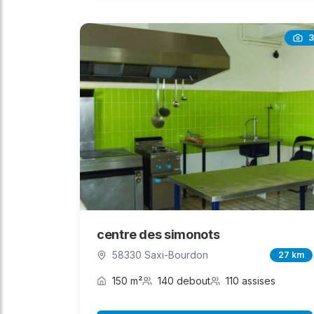
3
centre des simonots
58330 Saxi-Bourdon
27 km
150 m²
140 debout
110 assises