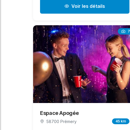
Voir les détails
7
Espace Apogée
58700 Prémery
45 km