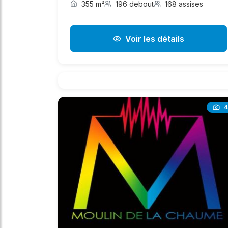
355 m²
196 debout
168 assises
Voir les détails
4