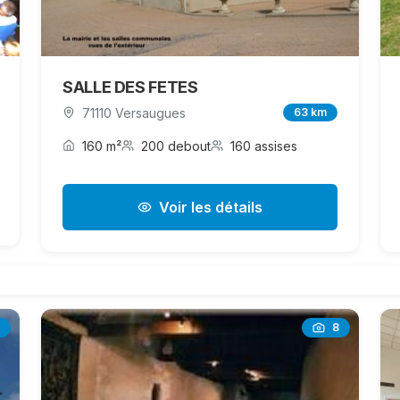
SALLE DES FETES
71110 Versaugues
63 km
160 m²
200 debout
160 assises
Voir les détails
8