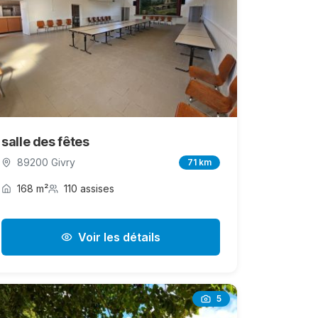
salle des fêtes
89200 Givry
71 km
168 m²
110 assises
Voir les détails
5