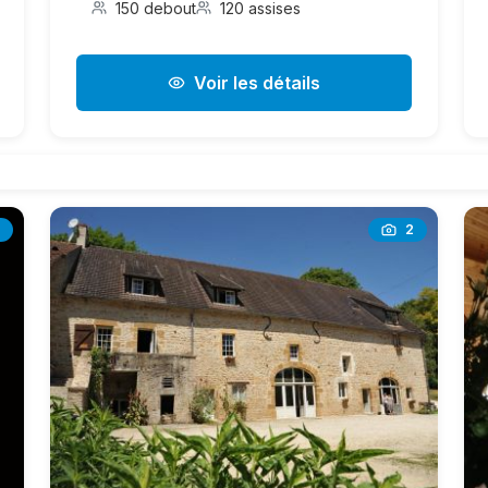
150 debout
120 assises
Voir les détails
2