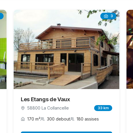
3
Les Etangs de Vaux
58800 La Collancelle
33 km
170 m²
300 debout
180 assises