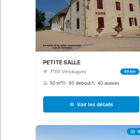
PETITE SALLE
71110 Versaugues
69 km
50 m²
60 debout
40 assises
Voir les détails
8