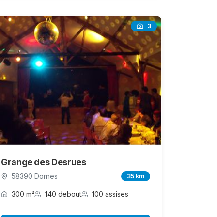
3
Grange des Desrues
58390 Dornes
35 km
300 m²
140 debout
100 assises