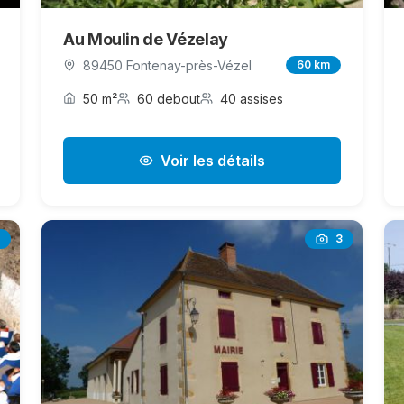
Au Moulin de Vézelay
89450 Fontenay-près-Vézel
60 km
50 m²
60 debout
40 assises
Voir les détails
3