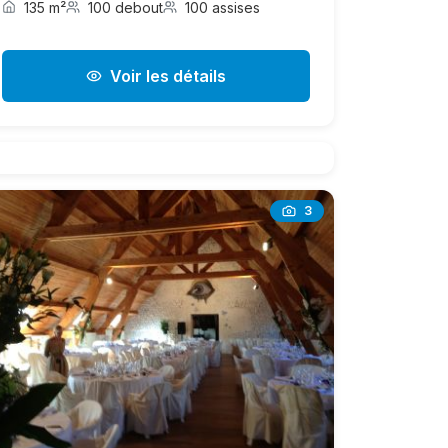
135 m²
100 debout
100 assises
Voir les détails
3