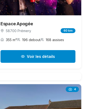
Espace Apogée
58700 Prémery
60 km
355 m²
196 debout
168 assises
Voir les détails
4