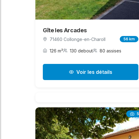
Gîte les Arcades
71460 Collonge-en-Charoll
56 km
126 m²
130 debout
80 assises
Voir les détails
5