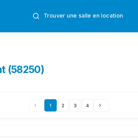
Trouver une salle en location
nt (58250)
1
2
3
4