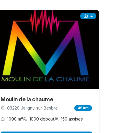
4
Moulin de la chaume
03220 Jaligny-sur-Besbre
45 km
1000 m²
1000 debout
150 assises