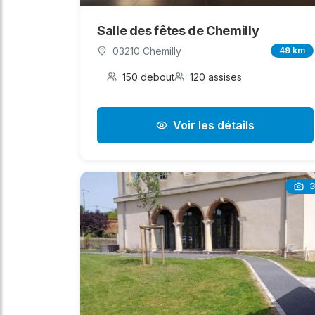
Salle des fêtes de Chemilly
03210 Chemilly
49 km
150 debout
120 assises
Voir les détails
3