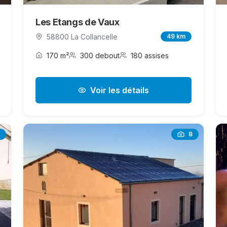
Les Etangs de Vaux
58800 La Collancelle
49 km
170 m²
300 debout
180 assises
Voir les détails
8