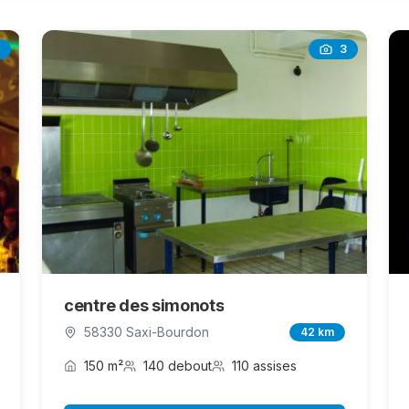
3
centre des simonots
58330 Saxi-Bourdon
42 km
150 m²
140 debout
110 assises