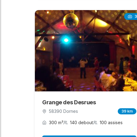
3
Grange des Desrues
58390 Dornes
39 km
300 m²
140 debout
100 assises